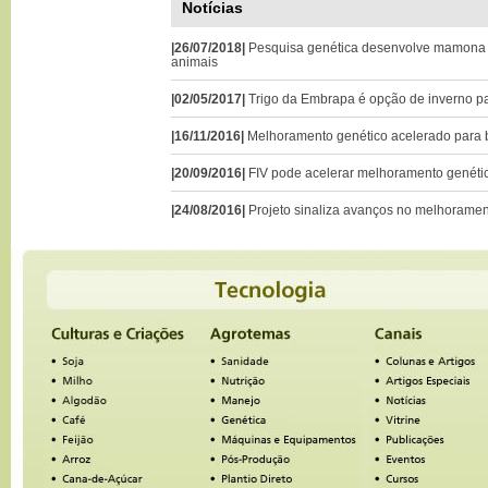
Notícias
|26/07/2018|
Pesquisa genética desenvolve mamona a
animais
|02/05/2017|
Trigo da Embrapa é opção de inverno p
|16/11/2016|
Melhoramento genético acelerado para b
|20/09/2016|
FIV pode acelerar melhoramento genétic
|24/08/2016|
Projeto sinaliza avanços no melhoramen