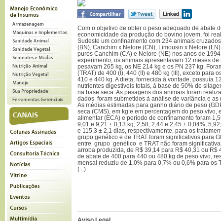
Com o objetivo de obter o peso adequado de abate 
economicidade da produção do bovino jovem, foi re
Sudeste um confinamento com 234 animais cruzados 
(BN), Canchim x Nelore (CN), Limousin x Nelore (LN)
puros Canchim (CA) e Nelore (NE) nos anos de 1994,
experimento, os animais apresentavam 12 meses de 
pesavam 265 kg, os NE 214 kg e os PN 237 kg. Foram
(TRAT) de 400 (I), 440 (II) e 480 kg (III), exceto para
410 e 440 kg. A dieta, fornecida à vontade, possuía 
nutrientes digestíveis totais, à base de 50% de sila
na base seca. As pesagens dos animais foram realiz
dados foram submetidos à análise de variância e a
As médias estimadas para ganho diário de peso (GDP
seca (CMS), em kg e em percentagem do peso vivo, e
alimentar (ECA) e período de confinamento foram 1,56
9,01 e 9,21 ± 0,13 kg; 2,58; 2,44 e 2,45 ± 0,04%; 5,92
e 115,3 ± 2,1 dias, respectivamente, para os tratamentos
grupo genético e de TRAT foram significativos para
entre grupo genético e TRAT não foram significativ
arroba produzida, de R$ 39,14 para R$ 40,31 ou R$
de abate de 400 para 440 ou 480 kg de peso vivo, res
mensal reduziu de 1,0% para 0,7% ou 0,6% para os TRA
(...)
Aviso Legal