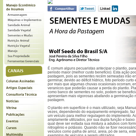
É comum alguns pecuaristas antecipar o plantio, par
período maior (melhor custo benefício). Esta ação po
pastagem, pois as sementes recém semeadas irão en
germinar, devido ao déficit hídrico, foto período curto
por mais que algumas chuvas ocasionais ocorram, e
veranicos que poderão causar a perda do plantio. Pl
como banco de sementes no solo, podem se beneficia
apresentam mais vigorosas abafando a germinação m
pastagem.
O plantio em superfície é o mais utilizado, seja Man
vezes, dependendo do equipamento empregado, faz s
um veículo para melhor regulagem do implemento. Ad
amplamente utilizados, por sua dupla função e baixo
qual deve ser evitada sua mistura a adubos com form
nitrogênio e potássio. Quando não se fizer necessári
veículos como palha de arroz, areia, pó de serra, este
exemplos de veículos a serem utilizados.