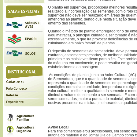
O plantio em superfície, proporciona melhores result
realizado a incorporação das sementes, com o rolo c
superfície não deve ser realizado em áreas de quei
anteriores ao plantio, sendo que nesta situação deve 
enterrio das sementes.
Quando o método de plantio empregado for o de ente
e/ou matraca), o principal cuidado a ser tomado é n
excessivamente, o que ira provocar deficiências de e
culminando em baixo “stand” de plantas.
O deposito de sementes da semeadeira, deve perman
contrario, as sementes pesadas, de melhor qualidade
primeiro e as mais leves ficam para o fim. Este probl
da máquina em movimento, e pode resultar em gran
estabelecimento da pastagem.
As condições de plantio, junto ao Valor Cultural (V
de Semeadura, que é a quantidade de semente a ser p
representa a quantidade de sementes em percentag
condições normais de umidade, temperatura e oxigêni
valor cultural, melhor a qualidade da semente e men
diminui o volume de semente a ser semeada. E com
serem semeadas, maior a pureza do material, diminu
nocivas presentes na mistura, melhorando a qualida
Aviso Legal
Para fins comerciais e/ou profissionais, em sendo ci
autoria do material e do Jornal Dia de Campo como f