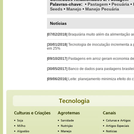
Palavras-chave
:
•
Pastagem
•
Pecuária
•
Seeds
•
Manejo
•
Manejo Pecuária
Notícias
|07/02/2018|
Braquiária muito além da alimentação a
|30/01/2018|
Tecnologia de inoculação incrementa a 
em 25%
|09/10/2017|
Pastagens em arroz geram economia d
|30/05/2017|
Banco de dados para pastagens brasilei
|09/06/2016|
Leite: planejamento minimiza efeito do c