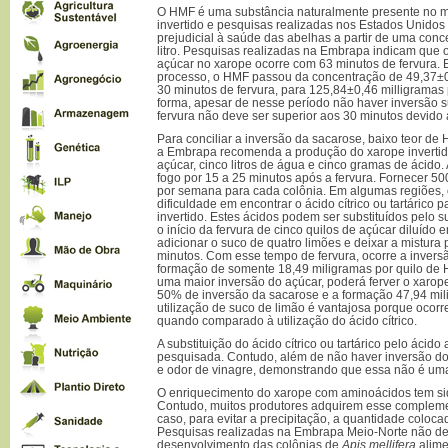
O HMF é uma substância naturalmente presente no m
invertido e pesquisas realizadas nos Estados Unido
prejudicial à saúde das abelhas a partir de uma con
litro. Pesquisas realizadas na Embrapa indicam que 
açúcar no xarope ocorre com 63 minutos de fervura. E
processo, o HMF passou da concentração de 49,37±0,
30 minutos de fervura, para 125,84±0,46 milligramas 
forma, apesar de nesse período não haver inversão s
fervura não deve ser superior aos 30 minutos devido
Para conciliar a inversão da sacarose, baixo teor de
a Embrapa recomenda a produção do xarope invertid
açúcar, cinco litros de água e cinco gramas de ácido
fogo por 15 a 25 minutos após a fervura. Fornecer 50
por semana para cada colônia. Em algumas regiões, 
dificuldade em encontrar o ácido cítrico ou tartárico
invertido. Estes ácidos podem ser substituídos pelo 
o início da fervura de cinco quilos de açúcar diluído 
adicionar o suco de quatro limões e deixar a mistura
minutos. Com esse tempo de fervura, ocorre a inver
formação de somente 18,49 miligramas por quilo de 
uma maior inversão do açúcar, poderá ferver o xarop
50% de inversão da sacarose e a formação 47,94 mil
utilização de suco de limão é vantajosa porque oco
quando comparado à utilização do ácido cítrico.
A substituição do ácido cítrico ou tartárico pelo ácido
pesquisada. Contudo, além de não haver inversão do 
e odor de vinagre, demonstrando que essa não é um
O enriquecimento do xarope com aminoácidos tem sid
Contudo, muitos produtores adquirem esse complem
caso, para evitar a precipitação, a quantidade coloc
Pesquisas realizadas na Embrapa Meio-Norte não de
desenvolvimento das colônias de
Apis mellifera
alim