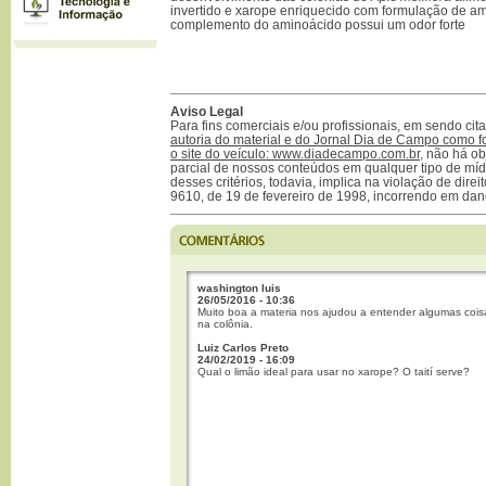
invertido e xarope enriquecido com formulação de a
complemento do aminoácido possui um odor forte
Aviso Legal
Para fins comerciais e/ou profissionais, em sendo ci
autoria do material e do Jornal Dia de Campo como f
o site do veículo: www.diadecampo.com.br
, não há ob
parcial de nossos conteúdos em qualquer tipo de mídi
desses critérios, todavia, implica na violação de direi
9610, de 19 de fevereiro de 1998, incorrendo em dan
washington luis
26/05/2016 - 10:36
Muito boa a materia nos ajudou a entender algumas coi
na colônia.
Luiz Carlos Preto
24/02/2019 - 16:09
Qual o limão ideal para usar no xarope? O taití serve?