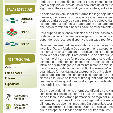
período de florada são: durante o florescimento de pl
(com o objetivo de desviá-las dessa fonte de aliment
algumas culturas e na produção de rainhas, entre out
As colônias devem ser alimentadas tão logo seja ide
mesmas, não existindo uma época certa para a alime
período varia de acordo com a região e o objetivo da 
estado geral da colônia, a quantidade e qualidade de
abelhas determinam a necessidade de fornecimento 
Para suprir a deficiência nutricional das abelhas no 
pode ser fornecido alimento energético, protéico ou e
depender dos recursos disponíveis em cada região 
Os alimentos energéticos mais utilizados são o xaro
invertido. Para a fabricação desse primeiro xarope, é
açúcar na mesma quantidade, colocar a mistura no fo
dissolver por completo. Para evitar que se estrague, 
no mesmo dia em que for produzido, tendo-se o cuidad
alimento que não for consumido pelas abelhas em 24 
inicia-se a fermentação e o alimento restante deve 
das colônias, pode ser fornecido 0,5 litro/semana/col
quantidade fornecida, maior a população e a resistên
fracas não conseguem consumir esta quantidade de a
Nesse caso, deve-se fornecer uma quantidade menor 
tanto às abelhas quanto ao produtor pela possibilid
desperdício de alimento.
Outra receita de alimento energético difundida é o xa
com cinco quilos de açúcar, 1,7 litros de água e cinco
ácido cítrico, esse xarope permanece no fogo por 40 
sacarose em glicose e frutose, pré-digerindo o xarope
alimento pelas abelhas, mas também aumenta o teor d
podendo tornar o xarope tóxico. Sendo assim, algu
que o xarope seja fervido somente por três minutos.