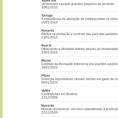
Vallée S/A
Verminoses causam grandes prejuízos ao produtor
30/01/2010
Tortuga
A importância da utilização da oxitetraciclina na clínic
29/01/2010
Novartis
Efeitos na produção e controle das para das parasito
23/01/2010
Real H
Otimizando a atividade leiteira através da Homeopat
19/01/2010
Merial
Controle da Bronquite Infecciosa nos plantéis aviário
18/01/2010
Pfizer
Doenças reprodutivas causam perdas em gado de co
08/01/2010
Vallée
Clostridioses em Bovinos
22/12/2009
Novartis
Moscas domésticas: um risco subestimado à produç
22/12/2009