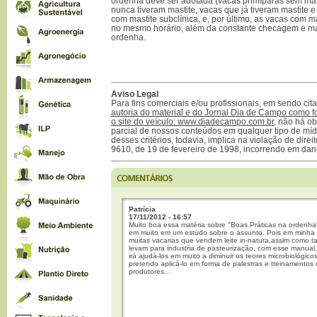
ordenha deve ser adotada (vacas primíparas sem mast
nunca tiveram mastite, vacas que já tiveram mastite 
com mastite subclínica, e, por último, as vacas com ma
no mesmo horário, além da constante checagem e 
ordenha.
Aviso Legal
Para fins comerciais e/ou profissionais, em sendo ci
autoria do material e do Jornal Dia de Campo como f
o site do veículo: www.diadecampo.com.br
, não há ob
parcial de nossos conteúdos em qualquer tipo de mídi
desses critérios, todavia, implica na violação de direi
9610, de 19 de fevereiro de 1998, incorrendo em dan
Patrícia
17/11/2012 - 16:57
Muito boa essa matéria sobre "Boas Práticas na ordenha
em muito em um estudo sobre o assunto. Pois em minha
muitas vacarias que vendem leite in-natura,assim como 
levam para industria de pasteurização, com esse manual,
irá ajudá-los em muito a diminuir os teores microbiológicos
pretendo aplicá-lo em forma de palestras e treinamentos
produtores...