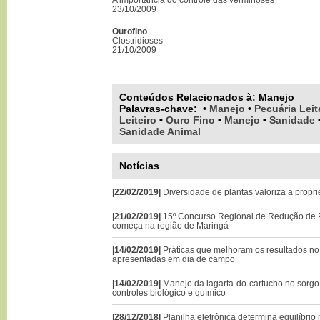
23/10/2009
Ourofino
Clostridioses
21/10/2009
Conteúdos Relacionados à:
Manejo
Palavras-chave
:
•
Manejo
•
Pecuária Leit
Leiteiro
•
Ouro Fino
•
Manejo
•
Sanidade
Sanidade Animal
Notícias
|22/02/2019|
Diversidade de plantas valoriza a propri
|21/02/2019|
15º Concurso Regional de Redução de P
começa na região de Maringá
|14/02/2019|
Práticas que melhoram os resultados no 
apresentadas em dia de campo
|14/02/2019|
Manejo da lagarta-do-cartucho no sorgo 
controles biológico e químico
|28/12/2018|
Planilha eletrônica determina equilíbrio