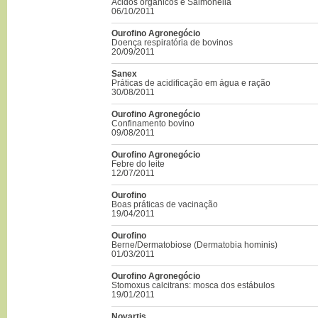
Ácidos orgânicos e Salmonella
06/10/2011
Ourofino Agronegócio
Doença respiratória de bovinos
20/09/2011
Sanex
Práticas de acidificação em água e ração
30/08/2011
Ourofino Agronegócio
Confinamento bovino
09/08/2011
Ourofino Agronegócio
Febre do leite
12/07/2011
Ourofino
Boas práticas de vacinação
19/04/2011
Ourofino
Berne/Dermatobiose (Dermatobia hominis)
01/03/2011
Ourofino Agronegócio
Stomoxus calcitrans: mosca dos estábulos
19/01/2011
Novartis