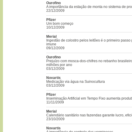
Ourofino
A importância da estação de monta no sistema de pr
22/12/2009
Pfizer
Um bom começo
10/12/2009
Merial
Ingestão de colostro pelos leitões é o primeiro passo
imune
09/12/2009
Ourofino
Prejuízo com mosca-dos-chifres no rebanho brasilei
milhões por ano
03/12/2009
Novartis
Medicação via água na Suinocultura
03/12/2009
Pfizer
Inseminação Artificial em Tempo Fixo aumenta produ
11/11/2009
Merial
Calendário sanitário nas fazendas garante lucro, efic
23/10/2009
Novartis
A importância do controle das verminoses