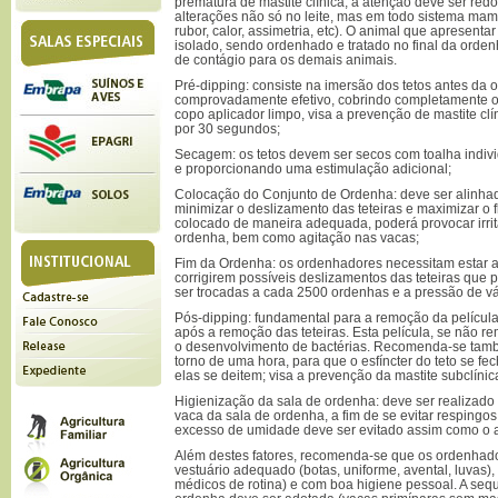
prematura de mastite clínica; a atenção deve ser re
alterações não só no leite, mas em todo sistema ma
rubor, calor, assimetria, etc). O animal que apresenta
isolado, sendo ordenhado e tratado no final da orde
de contágio para os demais animais.
Pré-dipping: consiste na imersão dos tetos antes da
comprovadamente efetivo, cobrindo completamente os
copo aplicador limpo, visa a prevenção de mastite clí
por 30 segundos;
Secagem: os tetos devem ser secos com toalha indivi
e proporcionando uma estimulação adicional;
Colocação do Conjunto de Ordenha: deve ser alinha
minimizar o deslizamento das teteiras e maximizar o fl
colocado de maneira adequada, poderá provocar irrit
ordenha, bem como agitação nas vacas;
Fim da Ordenha: os ordenhadores necessitam estar a
corrigirem possíveis deslizamentos das teteiras que 
ser trocadas a cada 2500 ordenhas e a pressão de vá
Pós-dipping: fundamental para a remoção da película 
após a remoção das teteiras. Esta película, se não r
o desenvolvimento de bactérias. Recomenda-se tam
torno de uma hora, para que o esfíncter do teto se f
elas se deitem; visa a prevenção da mastite subclínic
Higienização da sala de ordenha: deve ser realizado
vaca da sala de ordenha, a fim de se evitar respingo
excesso de umidade deve ser evitado assim como o 
Além destes fatores, recomenda-se que os ordenhad
vestuário adequado (botas, uniforme, avental, luvas
médicos de rotina) e com boa higiene pessoal. A seq