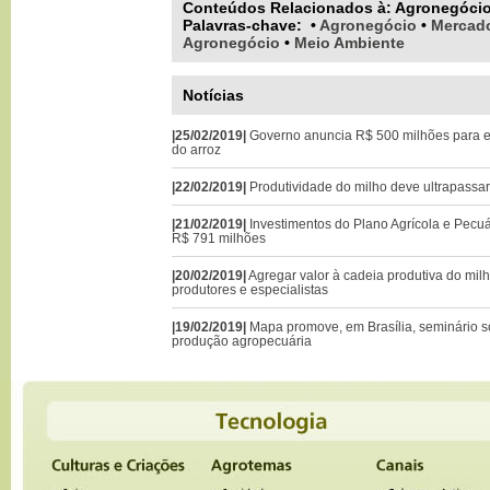
Conteúdos Relacionados à:
Agronegóci
Palavras-chave
:
•
Agronegócio
•
Mercad
Agronegócio
•
Meio Ambiente
Notícias
|25/02/2019|
Governo anuncia R$ 500 milhões para 
do arroz
|22/02/2019|
Produtividade do milho deve ultrapassar 
|21/02/2019|
Investimentos do Plano Agrícola e Pecuá
R$ 791 milhões
|20/02/2019|
Agregar valor à cadeia produtiva do mil
produtores e especialistas
|19/02/2019|
Mapa promove, em Brasília, seminário s
produção agropecuária