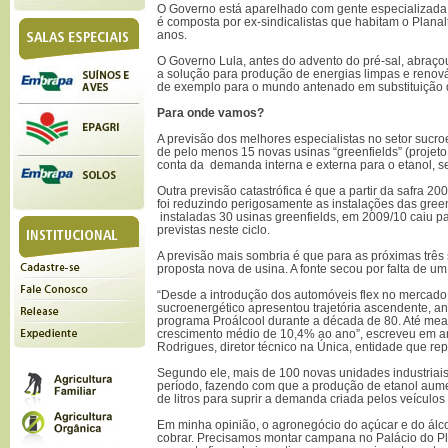
O Governo está aparelhado com gente especializada
é composta por ex-sindicalistas que habitam o Planal
anos.
O Governo Lula, antes do advento do pré-sal, abraço
a solução para produção de energias limpas e renová
de exemplo para o mundo antenado em substituição d
Para onde vamos?
A previsão dos melhores especialistas no setor sucro
de pelo menos 15 novas usinas “greenfields” (projeto
conta da demanda interna e externa para o etanol, s
Outra previsão catastrófica é que a partir da safra 20
foi reduzindo perigosamente as instalações das green
instaladas 30 usinas greenfields, em 2009/10 caiu pa
previstas neste ciclo.
A previsão mais sombria é que para as próximas trê
proposta nova de usina. A fonte secou por falta de um
“Desde a introdução dos automóveis flex no mercado
sucroenergético apresentou trajetória ascendente, a
programa Proálcool durante a década de 80. Até mead
crescimento médio de 10,4% ao ano”, escreveu em ar
Rodrigues, diretor técnico na Única, entidade que rep
Segundo ele, mais de 100 novas unidades industria
período, fazendo com que a produção de etanol aum
de litros para suprir a demanda criada pelos veículos 
Em minha opinião, o agronegócio do açúcar e do álco
cobrar. Precisamos montar campana no Palácio do Pla