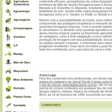
continente africano, germoplasma de outras braquiári
problema de falta de opções forrageiras para a form
liberada a B. brizantha cv. Marandu, resistente a cig
fertilidade do solo. Desde então outras braquiárias i
forrageiras como a cv. Xaraés, cv. Piatã, cv. Mulato
Mesmo com a susceptibilidade ao inseto, essa cultiv
componente das pastagens brasileiras e relevante it
sementes forrageiras tropicais. Com a recente viabi
B. decumbens cv. Basilisk como parental apomíticos e
dessa mesma espécie espera-se finalmente aproveitar
de vantagens, como a forte adaptação a solos infértei
produção de forragem com boa palatabilidade, boa p
ao pastejo pesado e pisoteio, e selecionar para maior
progênies resultantes. Esse seria um nobre e justo fina
tanto tem contribuído com a pecuária de carne e leite 
Aviso Legal
Para fins comerciais e/ou profissionais, em sendo ci
autoria do material e do Jornal Dia de Campo como f
o site do veículo: www.diadecampo.com.br
, não há ob
parcial de nossos conteúdos em qualquer tipo de mídi
desses critérios, todavia, implica na violação de direi
9610, de 19 de fevereiro de 1998, incorrendo em dan