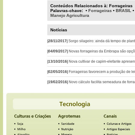
Conteúdos Relacionados à:
Forrageiras
Palavras-chave
:
•
Forrageiras
•
BRASIL
Manejo Agricultura
Notícias
|28/11/2017|
Sorgo silageiro: ainda dá tempo de plant
|04/09/2017|
Novas forrageiras da Embrapa são opçõe
|13/10/2016|
Nova cultivar de capim-elefante aprese
|02/05/2016|
Forrageiras favorecem a produção de le
|19/02/2016|
Novo cálculo facilita semeadura de forr