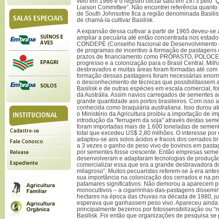
veio em 1966 e o registro oficial saiu em 1973 pelo
Liaison Committee”. Não encontrei referência quanto
de South Johnsotne fica a região denominada Basilisk
de chamá-la cultivar Basilisk.
A expansão dessa cultivar a partir de 1965 deveu-se 
ampliar a pecuária até então concentrada nos estados
CONDEPE (Conselho Nacional de Desenvolvimento d
de programas de incentivo à formação de pastagens 
prazos de financiamento como PROPASTO, POLOC
progresso e a colonização para o Brasil Central. Mil
desbravados e muitas áreas foram formadas até com
formação dessas pastagens foram necessárias enor
o desconhecimento de técnicas que possibilitassem 
Basilisk e de outras espécies em escala comercial, f
da Austrália. Assim navios carregados de sementes 
grande quantidade aos portos brasileiros. Com isso
conhecida como braquiária australiana. Isso durou a
o Ministério da Agricultura proibiu a importação de
introdução da "ferrugem da soja" através destas sem
foram importadas mais de 1.600 toneladas de semente
total que excedeu US$ 2,80 milhões. O interesse por 
adaptou-se aos solos ácidos e fracos dos cerrados bra
a 3 vezes o ganho de peso vivo de bovinos em past
por sementes fosse crescente. Então empresas seme
desenvolveram e adaptaram tecnologias de produção
comercializar essa que era a grande desbravadora do 
milagroso”. Muitos pecuaristas referem-se à era antes
sua importância na colonização dos cerrados e na pr
patamares significativos. Não demorou a aparecem
monocultivos – a cigarrinhas-das-pastagens dissemi
hectares na época das chuvas na década de 1980, j
esperava que ganhassem peso vivo. Apareceu ainda 
principalmente bezerros por fotossensibilização ou “
Basilisk. Foi então que organizações de pesquisa s