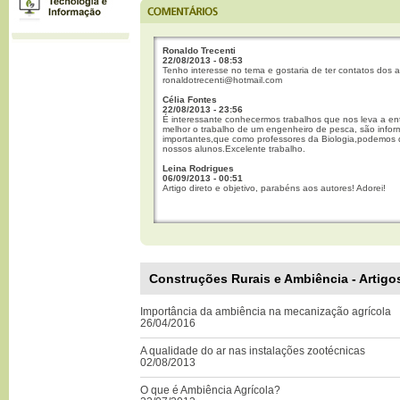
Ronaldo Trecenti
22/08/2013 - 08:53
Tenho interesse no tema e gostaria de ter contatos dos a
ronaldotrecenti@hotmail.com
Célia Fontes
22/08/2013 - 23:56
É interessante conhecermos trabalhos que nos leva a en
melhor o trabalho de um engenheiro de pesca, são info
importantes,que como professores da Biologia,podemos d
nossos alunos.Excelente trabalho.
Leina Rodrigues
06/09/2013 - 00:51
Artigo direto e objetivo, parabéns aos autores! Adorei!
Construções Rurais e Ambiência - Artigo
Importância da ambiência na mecanização agrícola
26/04/2016
A qualidade do ar nas instalações zootécnicas
02/08/2013
O que é Ambiência Agrícola?