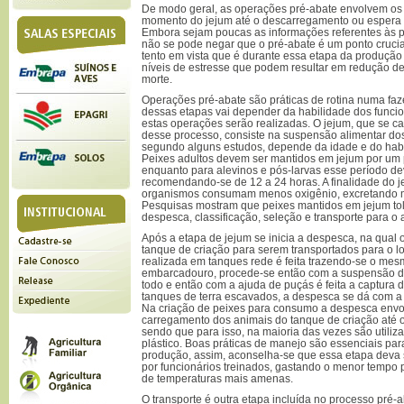
De modo geral, as operações pré-abate envolvem os
momento do jejum até o descarregamento ou espera 
Embora sejam poucas as informações referentes às 
não se pode negar que o pré-abate é um ponto crucia
tento em vista que é durante essa etapa da produção
níveis de estresse que podem resultar em redução d
morte.
Operações pré-abate são práticas de rotina numa faz
dessas etapas vai depender da habilidade dos funci
estas operações serão realizadas. O jejum, que se ca
desse processo, consiste na suspensão alimentar do
segundo alguns estudos, depende da idade e do habi
Peixes adultos devem ser mantidos em jejum por um 
enquanto para alevinos e pós-larvas esse período dev
recomendando-se de 12 a 24 horas. A finalidade do j
organismos consumam menos oxigênio, excretando 
Pesquisas mostram que peixes mantidos em jejum to
despesca, classificação, seleção e transporte para o 
Após a etapa de jejum se inicia a despesca, na qual 
tanque de criação para serem transportados para o l
realizada em tanques rede é feita trazendo-se o me
embarcadouro, procede-se então com a suspensão da
todo e então com a ajuda de puçás é feita a captura 
tanques de terra escavados, a despesca se dá com a u
Na criação de peixes para consumo a despesca env
carregamento dos animais do tanque de criação até 
sendo que para isso, na maioria das vezes são utiliz
plástico. Boas práticas de manejo são essenciais par
produção, assim, aconselha-se que essa etapa deva
por funcionários treinados, gastando o menor tempo 
de temperaturas mais amenas.
O transporte é outra etapa incluída no processo pré