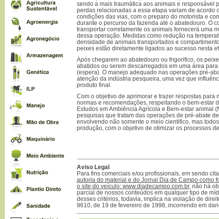
sendo a mais traumática aos animais e responsável p
perdas relacionadas a essa etapa variam de acordo
condições das vias, com o preparo do motorista e co
durante o percurso da fazenda até o abatedouro. O
transportar corretamente os animais fornecerá uma m
dessa operação. Medidas como redução na temperatu
densidade de animais transportados e compartiment
peixes estão diretamente ligados ao sucesso nesta e
Após chegarem ao abatedouro ou frigorifico, os pei
abatidos ou serem descarregados em uma área para
(espera). O manejo adequado nas operações pré-aba
atenção da indústria pesqueira, uma vez que influên
produto final.
Com o objetivo de aprimorar e trazer respostas para
normas e recomendações, respeitando o bem-estar d
Estudos em Ambiência Agrícola e Bem-estar animal
pesquisas que tratam das operações de pré-abate d
envolvendo não somente o meio cientifico, mas todos
produção, com o objetivo de otimizar os processos de
Aviso Legal
Para fins comerciais e/ou profissionais, em sendo ci
autoria do material e do Jornal Dia de Campo como f
o site do veículo: www.diadecampo.com.br
, não há ob
parcial de nossos conteúdos em qualquer tipo de mídi
desses critérios, todavia, implica na violação de direi
9610, de 19 de fevereiro de 1998, incorrendo em dan