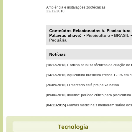
Ambiência e instalações zootécnicas
22/12/2010
Conteúdos Relacionados à:
Piscicultura
Palavras-chave
:
•
Piscicultura
•
BRASIL
Pecuária
Notícias
|18/12/2018|
Cartilha atualiza técnicas de criação de
|14/12/2016|
Aquicultura brasileira cresce 123% em 
|26/09/2016|
O mercado está pra peixe nativo
|09/06/2016|
Inverno: período crítico para piscicultura
|04/11/2015|
Plantas medicinais melhoram saúde dos 