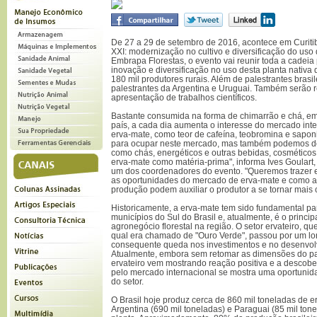
De 27 a 29 de setembro de 2016, acontece em Curiti
XXI: modernização no cultivo e diversificação do uso
Embrapa Florestas, o evento vai reunir toda a cadeia p
inovação e diversificação no uso desta planta nativa 
180 mil produtores rurais. Além de palestrantes brasi
palestrantes da Argentina e Uruguai. Também serão 
apresentação de trabalhos científicos.
Bastante consumida na forma de chimarrão e chá, em
país, a cada dia aumenta o interesse do mercado int
erva-mate, como teor de cafeína, teobromina e sapo
para ocupar neste mercado, mas também podemos de
como chás, energéticos e outras bebidas, cosméticos
erva-mate como matéria-prima", informa Ives Goulart,
um dos coordenadores do evento. "Queremos trazer e
as oportunidades do mercado de erva-mate e como a
produção podem auxiliar o produtor a se tornar mais 
Historicamente, a erva-mate tem sido fundamental p
municípios do Sul do Brasil e, atualmente, é o princi
agronegócio florestal na região. O setor ervateiro, q
qual era chamado de "Ouro Verde", passou por um l
consequente queda nos investimentos e no desenvolv
Atualmente, embora sem retomar as dimensões do p
ervateiro vem mostrando reação positiva e a descobe
pelo mercado internacional se mostra uma oportuni
do setor.
O Brasil hoje produz cerca de 860 mil toneladas de 
Argentina (690 mil toneladas) e Paraguai (85 mil ton