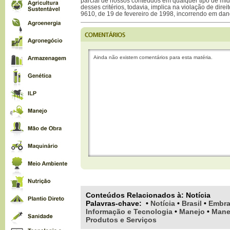
parcial de nossos conteúdos em qualquer tipo de mídi
desses critérios, todavia, implica na violação de direi
9610, de 19 de fevereiro de 1998, incorrendo em dan
Ainda não existem comentários para esta matéria.
Conteúdos Relacionados à:
Notícia
Palavras-chave
:
•
Notícia
•
Brasil
•
Embra
Informação e Tecnologia
•
Manejo
•
Manej
Produtos e Serviços