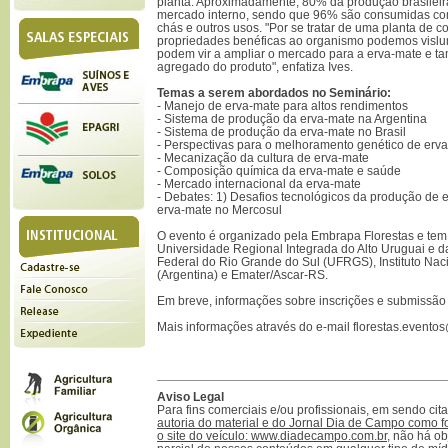
planta. Aproximadamente, 80% da produção brasileir
mercado interno, sendo que 96% são consumidas co
chás e outros usos. "Por se tratar de uma planta de
propriedades benéficas ao organismo podemos vislu
podem vir a ampliar o mercado para a erva-mate e t
agregado do produto", enfatiza Ives.
Temas a serem abordados no Seminário:
- Manejo de erva-mate para altos rendimentos
- Sistema de produção da erva-mate na Argentina
- Sistema de produção da erva-mate no Brasil
- Perspectivas para o melhoramento genético de erv
- Mecanização da cultura de erva-mate
- Composição química da erva-mate e saúde
- Mercado internacional da erva-mate
- Debates: 1) Desafios tecnológicos da produção de e
erva-mate no Mercosul
O evento é organizado pela Embrapa Florestas e tem
Universidade Regional Integrada do Alto Uruguai e d
Federal do Rio Grande do Sul (UFRGS), Instituto Nac
(Argentina) e Emater/Ascar-RS.
Em breve, informações sobre inscrições e submissão 
Mais informações através do e-mail florestas.event
Aviso Legal
Para fins comerciais e/ou profissionais, em sendo ci
autoria do material e do Jornal Dia de Campo como f
o site do veículo: www.diadecampo.com.br
, não há ob