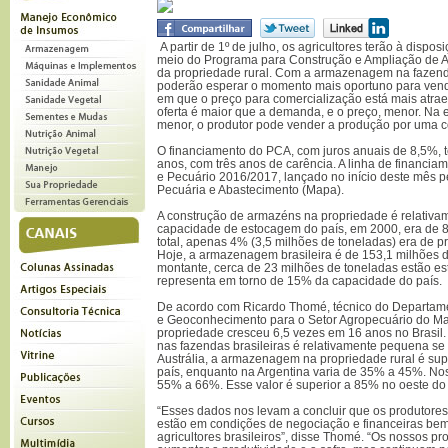
A partir de 1º de julho, os agricultores terão à dispos
meio do Programa para Construção e Ampliação de A
da propriedade rural. Com a armazenagem na fazen
poderão esperar o momento mais oportuno para vend
em que o preço para comercialização está mais atrae
oferta é maior que a demanda, e o preço, menor. Na e
menor, o produtor pode vender a produção por uma co
O financiamento do PCA, com juros anuais de 8,5%, 
anos, com três anos de carência. A linha de financiam
e Pecuário 2016/2017, lançado no início deste mês pel
Pecuária e Abastecimento (Mapa).
A construção de armazéns na propriedade é relativame
capacidade de estocagem do país, em 2000, era de 8
total, apenas 4% (3,5 milhões de toneladas) era de p
Hoje, a armazenagem brasileira é de 153,1 milhões 
montante, cerca de 23 milhões de toneladas estão e
representa em torno de 15% da capacidade do país.
De acordo com Ricardo Thomé, técnico do Departament
e Geoconhecimento para o Setor Agropecuário do 
propriedade cresceu 6,5 vezes em 16 anos no Brasil.
nas fazendas brasileiras é relativamente pequena se
Austrália, a armazenagem na propriedade rural é su
país, enquanto na Argentina varia de 35% a 45%. Nos
55% a 66%. Esse valor é superior a 85% no oeste d
“Esses dados nos levam a concluir que os produtores 
estão em condições de negociação e financeiras be
agricultores brasileiros”, disse Thomé. “Os nossos p