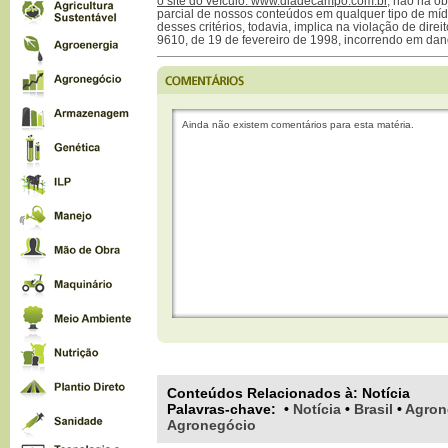
o site do veículo: www.diadecampo.com.br
, não há ob
parcial de nossos conteúdos em qualquer tipo de mídi
desses critérios, todavia, implica na violação de direi
9610, de 19 de fevereiro de 1998, incorrendo em dan
Ainda não existem comentários para esta matéria.
Conteúdos Relacionados à:
Notícia
Palavras-chave
:
•
Notícia
•
Brasil
•
Agron
Agronegócio