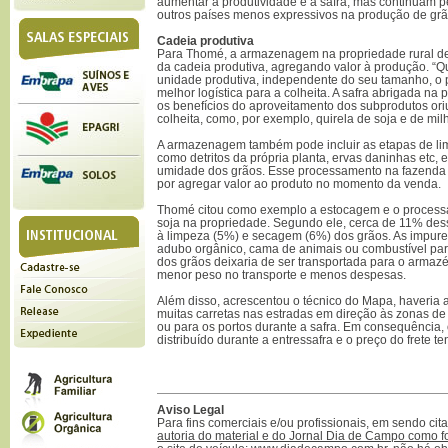
aumentar a produtividade e a safra, mas continuam p
outros países menos expressivos na produção de grã
Cadeia produtiva
Para Thomé, a armazenagem na propriedade rural d
da cadeia produtiva, agregando valor à produção. “
unidade produtiva, independente do seu tamanho, o 
melhor logística para a colheita. A safra abrigada na
os benefícios do aproveitamento dos subprodutos o
colheita, como, por exemplo, quirela de soja e de milh
A armazenagem também pode incluir as etapas de lim
como detritos da própria planta, ervas daninhas etc
umidade dos grãos. Esse processamento na fazenda r
por agregar valor ao produto no momento da venda.
Thomé citou como exemplo a estocagem e o process
soja na propriedade. Segundo ele, cerca de 11% dess
à limpeza (5%) e secagem (6%) dos grãos. As impur
adubo orgânico, cama de animais ou combustível para
dos grãos deixaria de ser transportada para o armaz
menor peso no transporte e menos despesas.
Além disso, acrescentou o técnico do Mapa, haveria a
muitas carretas nas estradas em direção às zonas de
ou para os portos durante a safra. Em consequência, 
distribuído durante a entressafra e o preço do frete ten
Aviso Legal
Para fins comerciais e/ou profissionais, em sendo ci
autoria do material e do Jornal Dia de Campo como f