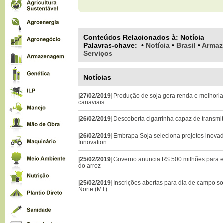
Conteúdos Relacionados à:
Notícia
Palavras-chave
:
•
Notícia
•
Brasil
•
Arma
Serviços
Notícias
|27/02/2019|
Produção de soja gera renda e melhoria
canaviais
|26/02/2019|
Descoberta cigarrinha capaz de transmi
|26/02/2019|
Embrapa Soja seleciona projetos inova
Innovation
|25/02/2019|
Governo anuncia R$ 500 milhões para 
do arroz
|25/02/2019|
Inscrições abertas para dia de campo s
Norte (MT)