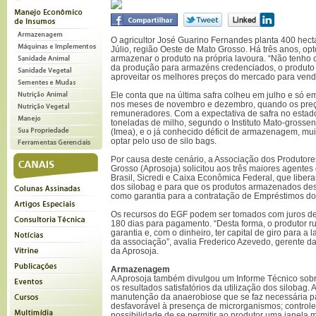
O agricultor José Guarino Fernandes planta 400 hec
Júlio, região Oeste de Mato Grosso. Há três anos, opt
armazenar o produto na própria lavoura. “Não tenho c
da produção para armazéns credenciados, o produto
aproveitar os melhores preços do mercado para venda
Ele conta que na última safra colheu em julho e só 
nos meses de novembro e dezembro, quando os pre
remuneradores. Com a expectativa de safra no estad
toneladas de milho, segundo o Instituto Mato-gross
(Imea), e o já conhecido déficit de armazenagem, mu
optar pelo uso de silo bags.
Por causa deste cenário, a Associação dos Produtore
Grosso (Aprosoja) solicitou aos três maiores agentes
Brasil, Sicredi e Caixa Econômica Federal, que libe
dos silobag e para que os produtos armazenados de
como garantia para a contratação de Empréstimos do
Os recursos do EGF podem ser tomados com juros de
180 dias para pagamento. “Desta forma, o produtor r
garantia e, com o dinheiro, ter capital de giro para a 
da associação”, avalia Frederico Azevedo, gerente da
da Aprosoja.
Armazenagem
A Aprosoja também divulgou um Informe Técnico sobr
os resultados satisfatórios da utilização dos silobag
manutenção da anaerobiose que se faz necessária p
desfavorável à presença de microrganismos; controle 
possibilidade de se permitir ao produtor uma janela