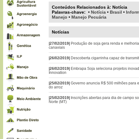
Conteúdos Relacionados à:
Notícia
Palavras-chave
:
•
Notícia
•
Brasil
•
Infor
Manejo
•
Manejo Pecuária
Notícias
|27/02/2019|
Produção de soja gera renda e melhoria
canaviais
|26/02/2019|
Descoberta cigarrinha capaz de transmi
|26/02/2019|
Embrapa Soja seleciona projetos inova
Innovation
|25/02/2019|
Governo anuncia R$ 500 milhões para 
do arroz
|25/02/2019|
Inscrições abertas para dia de campo s
Norte (MT)