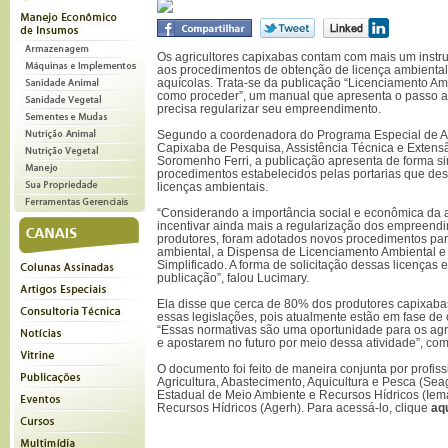
Os agricultores capixabas contam com mais um instru
aos procedimentos de obtenção de licença ambienta
aquícolas. Trata-se da publicação “Licenciamento Amb
como proceder”, um manual que apresenta o passo a 
precisa regularizar seu empreendimento.
Segundo a coordenadora do Programa Especial de Aqu
Capixaba de Pesquisa, Assistência Técnica e Extensã
Soromenho Ferri, a publicação apresenta de forma s
procedimentos estabelecidos pelas portarias que de
licenças ambientais.
“Considerando a importância social e econômica da a
incentivar ainda mais a regularização dos empreen
produtores, foram adotados novos procedimentos par
ambiental, a Dispensa de Licenciamento Ambiental e
Simplificado. A forma de solicitação dessas licenças
publicação”, falou Lucimary.
Ela disse que cerca de 80% dos produtores capixab
essas legislações, pois atualmente estão em fase de c
“Essas normativas são uma oportunidade para os agr
e apostarem no futuro por meio dessa atividade”, c
O documento foi feito de maneira conjunta por profiss
Agricultura, Abastecimento, Aquicultura e Pesca (Seag)
Estadual de Meio Ambiente e Recursos Hídricos (Iem
Recursos Hídricos (Agerh). Para acessá-lo, clique
aq