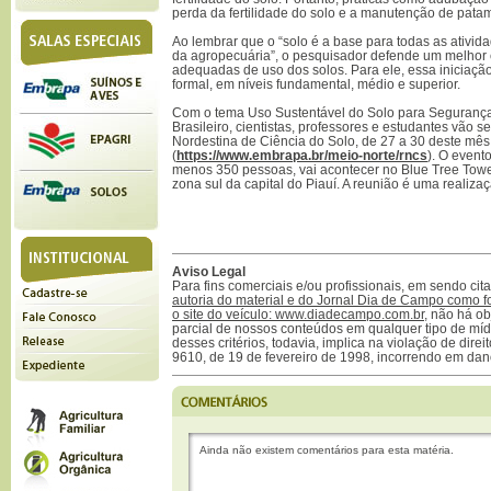
perda da fertilidade do solo e a manutenção de patama
Ao lembrar que o “solo é a base para todas as ativi
da agropecuária”, o pesquisador defende um melhor 
adequadas de uso dos solos. Para ele, essa iniciaç
formal, em níveis fundamental, médio e superior.
Com o tema Uso Sustentável do Solo para Segurança
Brasileiro, cientistas, professores e estudantes vão s
Nordestina de Ciência do Solo, de 27 a 30 deste mês
(
https://www.embrapa.br/meio-norte/rncs
). O event
menos 350 pessoas, vai acontecer no Blue Tree Towers
zona sul da capital do Piauí. A reunião é uma realiz
Aviso Legal
Para fins comerciais e/ou profissionais, em sendo ci
autoria do material e do Jornal Dia de Campo como f
o site do veículo: www.diadecampo.com.br
, não há ob
parcial de nossos conteúdos em qualquer tipo de mídi
desses critérios, todavia, implica na violação de direi
9610, de 19 de fevereiro de 1998, incorrendo em dan
Ainda não existem comentários para esta matéria.