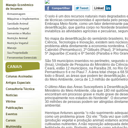
O solo é um dos recursos naturais mais degradados em
de técnicas conservacionistas é apontada pelo pesq
Embrapa Meio-Norte, como um fator determinante pa
desertificação, que ganha corpo no Nordeste brasileir
inviabiliza as atividades agrícolas e pecuárias, segund
No mapa da desertificação do semiárido brasileiro, tr
Ciência, Tecnologia e Inovação, existem seis núcle
problema afeta diretamente a economia nordestina. O
Cabrobó (Pernambuco), 2º Gilbués (Piauí), 3º Inhamus
5º Jaguaribe (Ceará) e 6º Seridó (Paraíba e Rio Gran
São 59 municípios inseridos no perímetro, segundo o 
(Insa), Unidade de Pesquisa do Ministério da Ciência
Ceará, estão 12 municípios, na Paraíba 28, no Rio G
Pernambuco 6 e no Piauí 7. A área total chega a 68.
todo o Brasil, as áreas que podem ter desertificação
do Meio Ambiente, cerca de 1,3 milhão de quilômetr
O último Atlas das Áreas Susceptíveis à Desertificação
Ministério do Meio Ambiente, cita que 180 mil quilôm
encontram em processo grave e muito grave de deser
principalmente nos estados do Nordeste”. O docume
30 milhões de pessoas podem ser atingidas diretame
ambiental.
Henrique Antunes aponta “o não suprimento adequado 
como um problema grave. Diz ele: “Toda vez que col
(produção vegetal e produção animal) estamos acima
cultivadas nutrientes. A não reposição adequada del
fertilidade do solo. Portanto, práticas como adubação