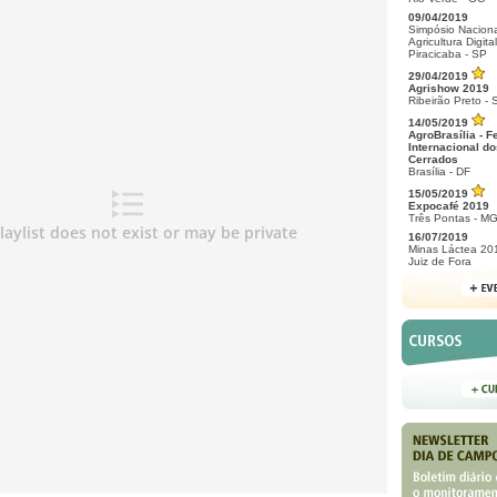
09/04/2019
Simpósio Naciona
Agricultura Digital
Piracicaba - SP
29/04/2019
Agrishow 2019
Ribeirão Preto - 
14/05/2019
AgroBrasília - F
Internacional do
Cerrados
Brasília - DF
15/05/2019
Expocafé 2019
Três Pontas - M
16/07/2019
Minas Láctea 20
Juiz de Fora