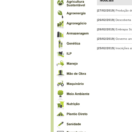
Notícias
|27/02/2019|
Produção de
|26/02/2019|
Descoberta 
|26/02/2019|
Embrapa Soj
|25/02/2019|
Governo anu
|25/02/2019|
Inscrições 