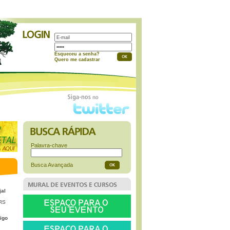
a
Esqueceu a senha?
Quero me cadastrar
Palavra-chave
Busca Avançada
jal
 RS
igo