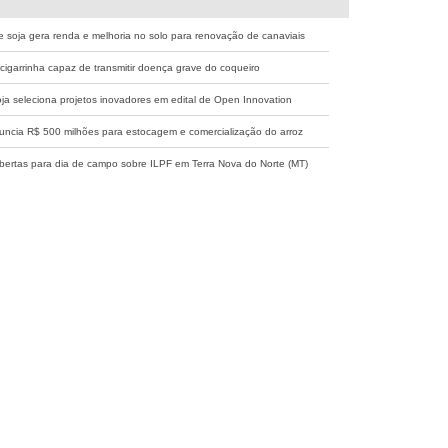
 soja gera renda e melhoria no solo para renovação de canaviais
cigarrinha capaz de transmitir doença grave do coqueiro
a seleciona projetos inovadores em edital de Open Innovation
ncia R$ 500 milhões para estocagem e comercialização do arroz
abertas para dia de campo sobre ILPF em Terra Nova do Norte (MT)