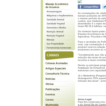
As contratações de crédit
tiveram acréscimo de 45
o mesmo período da safra
custeio, que totalizaram
desembolso é o maior dos
foram R$ 26,6 bilhões; na
Os números fazem parte
Estudos Econômicos da Sec
Agricultura, Pecuária e A
Para o secretário de Pol
rural, cuja contratação é
produtor rural em relaçã
produtores recorrem ao cr
"Considerando que não alt
redução das taxas de jur
recursos a taxas controla
Dentre os principais pro
Ampliação de Armazéns),
estruturas com capacidad
Já o Moderfrota (Program
desempenho 55% superior
redução das taxas", acred
Aviso Legal
Para fins comerciais e/ou
e do Jornal Dia de Campo 