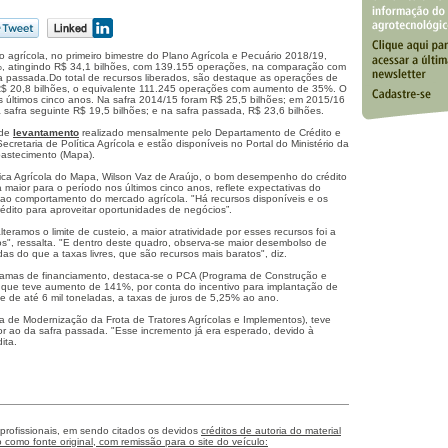
o agrícola, no primeiro bimestre do Plano Agrícola e Pecuário 2018/19,
%, atingindo R$ 34,1 bilhões, com 139.155 operações, na comparação com
 passada.Do total de recursos liberados, são destaque as operações de
 R$ 20,8 bilhões, o equivalente 111.245 operações com aumento de 35%. O
 últimos cinco anos. Na safra 2014/15 foram R$ 25,5 bilhões; em 2015/16
 safra seguinte R$ 19,5 bilhões; e na safra passada, R$ 23,6 bilhões.
 de
levantamento
realizado mensalmente pelo Departamento de Crédito e
retaria de Política Agrícola e estão disponíveis no Portal do Ministério da
bastecimento (Mapa).
ítica Agrícola do Mapa, Wilson Vaz de Araújo, o bom desempenho do crédito
 a maior para o período nos últimos cinco anos, reflete expectativas do
o ao comportamento do mercado agrícola. "Há recursos disponíveis e os
édito para aproveitar oportunidades de negócios”.
eramos o limite de custeio, a maior atratividade por esses recursos foi a
os", ressalta. "E dentro deste quadro, observa-se maior desembolso de
das do que a taxas livres, que são recursos mais baratos", diz.
gramas de financiamento, destaca-se o PCA (Programa de Construção e
 que teve aumento de 141%, por conta do incentivo para implantação de
e de até 6 mil toneladas, a taxas de juros de 5,25% ao ano.
a de Modernização da Frota de Tratores Agrícolas e Implementos), teve
 ao da safra passada. "Esse incremento já era esperado, devido à
ita.
 profissionais, em sendo citados os devidos
créditos de autoria do material
como fonte original, com remissão para o site do veículo: