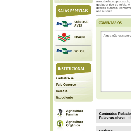
www.diadecampo.com.br
,
qualquer tipo de mídia. A 
direitos autorais, confor
aos autores.
Ainda não existem c
Conteúdos Relacio
Palavras-chave
:
•