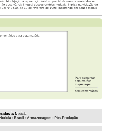
 não há objeção à reprodução total ou parcial de nossos conteúdos em
não observância integral desses critérios, todavia, implica na violação de
me Lei Nº 9610, de 19 de fevereiro de 1998, incorrendo em danos morais
omentários para esta matéria.
Para comentar
esta matéria
clique aqui
sem comentários
nados à:
Notícia
Notícia
•
Brasil
•
Armazenagem
•
Pós-Produção