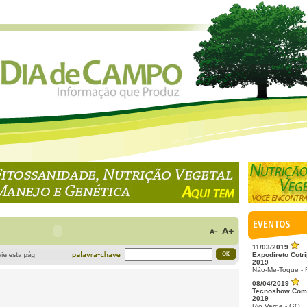
11/03/2019
Expodireto Cotri
2019
Não-Me-Toque -
08/04/2019
Tecnoshow Com
2019
Rio Verde - GO