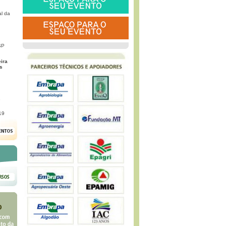
l da
SP
eira
s
G
19