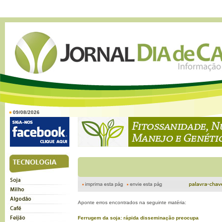
09/08/2026
Aponte erros encontrados na seguinte matéria:
Ferrugem da soja: rápida disseminação preocupa