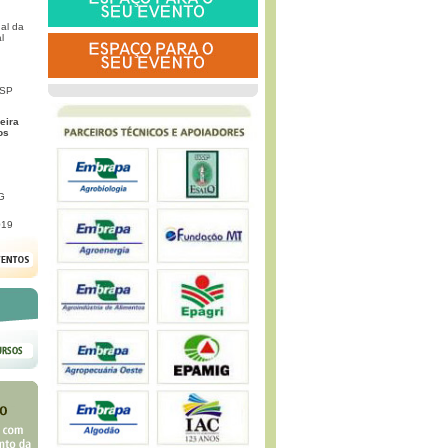
al da
l
 SP
eira
os
G
019