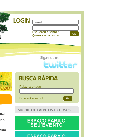
a
Esqueceu a senha?
Quero me cadastrar
Palavra-chave
Busca Avançada
ijal
 RS
migo