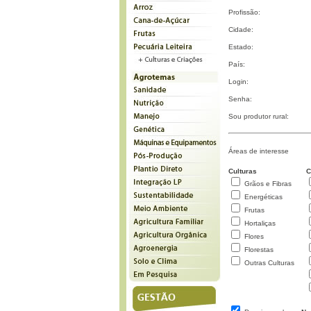
Profissão:
Cidade:
Estado:
País:
Login:
Senha:
Sou produtor rural:
Áreas de interesse
Culturas
C
Grãos e Fibras
Energéticas
Frutas
Hortaliças
Flores
Florestas
Outras Culturas