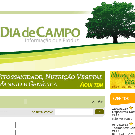
11/03/2019
Expodireto Cotr
2019
Não-Me-Toque -
08/04/2019
Tecnoshow Co
2019
Rio Verde - GO