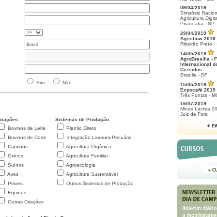
09/04/2019
Simpósio Nacion
Agricultura Digita
Piracicaba - SP
29/04/2019
Agrishow 2019
Ribeirão Preto -
14/05/2019
AgroBrasília - F
Internacional d
Cerrados
Brasília - DF
Sim
Não
15/05/2019
Expocafé 2019
Três Pontas - M
16/07/2019
Minas Láctea 2
Juiz de Fora
riações
Sistemas de Produção
Bovinos de Leite
Plantio Direto
Bovinos de Corte
Integração Lavoura-Pecuária
Caprinos
Agricultura Orgânica
Ovinos
Agricultura Familiar
Suínos
Agroecologia
Aves
Agricultura Sustentável
Peixes
Outros Sistemas de Produção
Equinos
Outras Criações