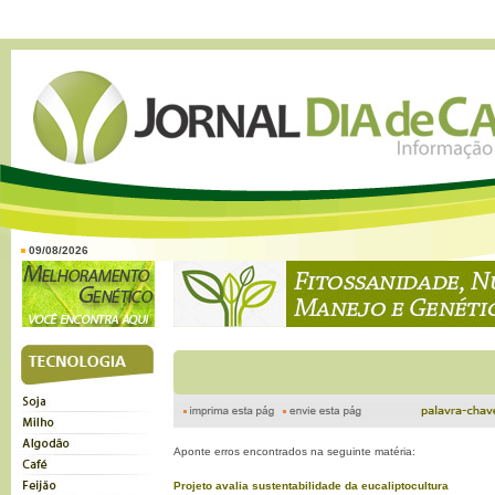
09/08/2026
Aponte erros encontrados na seguinte matéria:
Projeto avalia sustentabilidade da eucaliptocultura