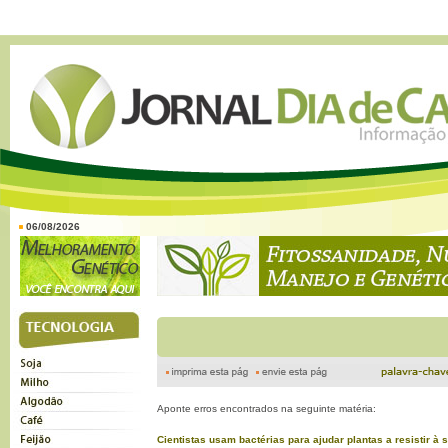
06/08/2026
Aponte erros encontrados na seguinte matéria:
Cientistas usam bactérias para ajudar plantas a resistir à 