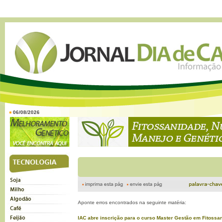
06/08/2026
Aponte erros encontrados na seguinte matéria:
IAC abre inscrição para o curso Master Gestão em Fitossa