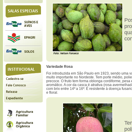
Pos
pro
qua
con
Variedade Rosa
Foi introduzida em São Paulo em 1923, sendo uma var
muito importante no Nordeste. Tem porte médio, poli
precoce. O fruto tem forma oblonga cordiforme, pesa
aromático. A cor da casca é atrativa (rosa avermelhad
com brix entre 14º a 16º. É resistente à doença fusar
e floral.
Te
pol