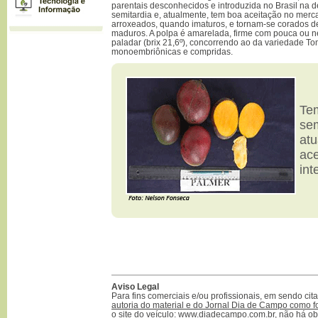
parentais desconhecidos e introduzida no Brasil na 
semitardia e, atualmente, tem boa aceitação no merca
arroxeados, quando imaturos, e tornam-se corados 
maduros. A polpa é amarelada, firme com pouca ou n
paladar (brix 21,6º), concorrendo ao da variedade T
monoembriônicas e compridas.
Te
sem
atu
ac
int
Aviso Legal
Para fins comerciais e/ou profissionais, em sendo ci
autoria do material e do Jornal Dia de Campo como f
o site do veículo: www.diadecampo.com.br
, não há ob