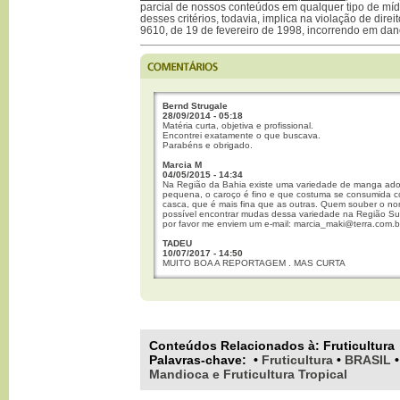
parcial de nossos conteúdos em qualquer tipo de mídi
desses critérios, todavia, implica na violação de direi
9610, de 19 de fevereiro de 1998, incorrendo em dan
Bernd Strugale
28/09/2014 - 05:18
Matéria curta, objetiva e profissional.
Encontrei exatamente o que buscava.
Parabéns e obrigado.
Marcia M
04/05/2015 - 14:34
Na Região da Bahia existe uma variedade de manga ado
pequena, o caroço é fino e que costuma se consumida 
casca, que é mais fina que as outras. Quem souber o no
possível encontrar mudas dessa variedade na Região Su
por favor me enviem um e-mail: marcia_maki@terra.com.b
TADEU
10/07/2017 - 14:50
MUITO BOA A REPORTAGEM . MAS CURTA
Conteúdos Relacionados à:
Fruticultura
Palavras-chave
:
•
Fruticultura
•
BRASIL
Mandioca e Fruticultura Tropical