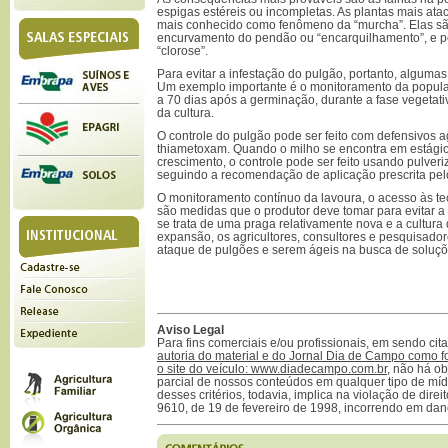
espigas estéreis ou incompletas. As plantas mais at
mais conhecido como fenômeno da “murcha”. Elas s
encurvamento do pendão ou “encarquilhamento”, e pe
“clorose”.
Para evitar a infestação do pulgão, portanto, alguma
Um exemplo importante é o monitoramento da popula
a 70 dias após a germinação, durante a fase vegetativ
da cultura.
O controle do pulgão pode ser feito com defensivos ag
thiametoxam. Quando o milho se encontra em estági
crescimento, o controle pode ser feito usando pulver
seguindo a recomendação de aplicação prescrita pelo
O monitoramento contínuo da lavoura, o acesso às te
são medidas que o produtor deve tomar para evitar 
se trata de uma praga relativamente nova e a cultura
expansão, os agricultores, consultores e pesquisador
ataque de pulgões e serem ágeis na busca de soluç
Aviso Legal
Para fins comerciais e/ou profissionais, em sendo ci
autoria do material e do Jornal Dia de Campo como f
o site do veículo: www.diadecampo.com.br
, não há ob
parcial de nossos conteúdos em qualquer tipo de mídi
desses critérios, todavia, implica na violação de direi
9610, de 19 de fevereiro de 1998, incorrendo em dan