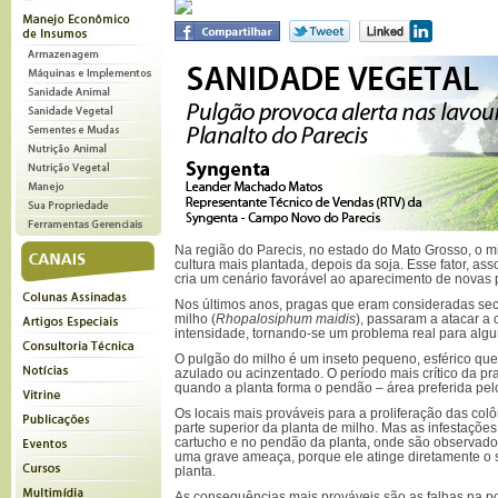
Na região do Parecis, no estado do Mato Grosso, o 
cultura mais plantada, depois da soja. Esse fator, as
cria um cenário favorável ao aparecimento de novas 
Nos últimos anos, pragas que eram consideradas se
milho (
Rhopalosiphum maidis
), passaram a atacar a 
intensidade, tornando-se um problema real para algu
O pulgão do milho é um inseto pequeno, esférico que
azulado ou acinzentado. O período mais crítico da p
quando a planta forma o pendão – área preferida pelo
Os locais mais prováveis para a proliferação das colô
parte superior da planta de milho. Mas as infestaçõ
cartucho e no pendão da planta, onde são observados
uma grave ameaça, porque ele atinge diretamente o 
planta.
As consequências mais prováveis são as falhas na p