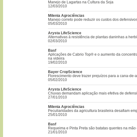
Manejo de Lagartas na Cultura da Soja
12/03/2010
Milenia Agrociências
Manejo correto pode reduzir os custos dos defensivo
05/03/2010
Arysta LifeScience
Alternativas à resistência de plantas daninhas a herb
02/03/2010
Basf
Aplicações de Cabrio Top® e o aumento da concentra
na videira
19/02/2010
Bayer CropScience
Florescimento deve trazer prejuízos para a cana-de-
05/02/2010
Arysta LifeScience
Chuvas demandam aplicação mais efetiva de defensiv
27/01/2010
Milenia Agrociências
Peculiaridades da agricultura brasileira desafiam e
25/01/2010
Basf
Requeima e Pinta Preta são batatas quentes na mão 
21/01/2010