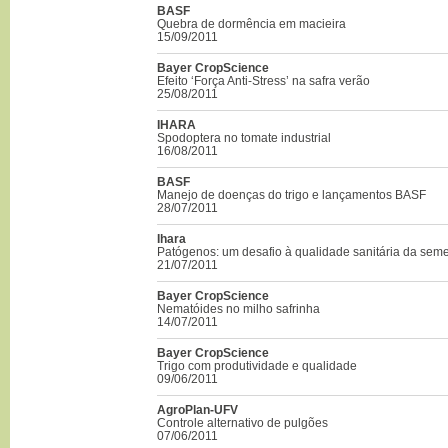
BASF
Quebra de dormência em macieira
15/09/2011
Bayer CropScience
Efeito ‘Força Anti-Stress’ na safra verão
25/08/2011
IHARA
Spodoptera no tomate industrial
16/08/2011
BASF
Manejo de doenças do trigo e lançamentos BASF
28/07/2011
Ihara
Patógenos: um desafio à qualidade sanitária da sem
21/07/2011
Bayer CropScience
Nematóides no milho safrinha
14/07/2011
Bayer CropScience
Trigo com produtividade e qualidade
09/06/2011
AgroPlan-UFV
Controle alternativo de pulgões
07/06/2011