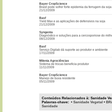
Bayer CropScience
Brasil pode sofrer forte epidemia da ferrugem da soja
21/12/2009
Basf
Yield Max e as aplicações de defensivos na soja
21/12/2009
Syngenta
Diagnóstico e soluções para a cercosporiose do milh
08/12/2009
Basf
Serviço Digilab dá suporte ao produtor e ambiente
17/11/2009
Milenia Agrociências
Sistema de trocas beneficia produtor
11/11/2009
Bayer CropScience
Manejo de buva resistente
05/11/2009
Conteúdos Relacionados à:
Sanidade Ve
Palavras-chave
:
•
Sanidade Vegetal
•
BR
Sanidade