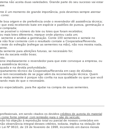
sistema não aceita duas variedades. Grande parte do seu sucesso vai estar
ase.
nte é um momento de grande importância, pois devemos sempre atentar
s como:
 boa origem e de preferência onde o revendedor dê assistência técnica;
te que está recebendo bate em espécie e padrões de pureza, germinação e
foi comprada;
 se possível o número do lote ou lotes que foram recebidos;
 ou mais lotes diferentes, marque onde plantou cada um;
a semente e analise a germinação. Conte 100 sementes e semeie no
e não ficar contente com o resultado contate a Cooperativa/Revenda.
teste do esfregão (esfregar as sementes na mão), não nos mostra nada,
mente.
 semente para aferições futuras, se necessário for;
ões da sacaria estão boas;
tio;
ione imediatamente o revendedor para que este convoque a empresa, ou
 assistência técnica;
quada e na devida profundidade;
epartamento técnico da Cooperativa/Revenda em caso de dúvidas.
o tem necessidade de se jogar além da recomendação técnica. Quem
e muita semente é porque não confia na sua qualidade ou quer que você
prando mais do que o necessário.
co especializado, para lhe ajudar na compra de suas sementes.
 profissionais, em sendo citados os devidos
créditos de autoria do material
como fonte original, com remissão para o site do veículo:
 não há objeção à reprodução total ou parcial de nossos conteúdos em
não observância integral desses critérios, todavia, implica na violação de
me Lei Nº 9610, de 19 de fevereiro de 1998, incorrendo em danos morais