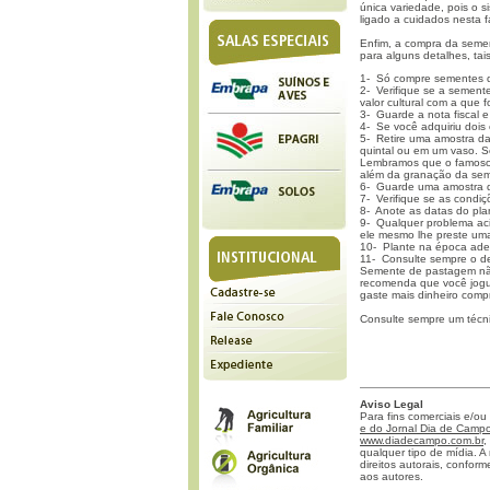
única variedade, pois o 
ligado a cuidados nesta f
Enfim, a compra da seme
para alguns detalhes, tai
1- Só compre sementes de
2- Verifique se a semen
valor cultural com a que 
3- Guarde a nota fiscal e
4- Se você adquiriu dois
5- Retire uma amostra d
quintal ou em um vaso. S
Lembramos que o famoso 
além da granação da se
6- Guarde uma amostra da
7- Verifique se as condiç
8- Anote as datas do plan
9- Qualquer problema ac
ele mesmo lhe preste uma
10- Plante na época ade
11- Consulte sempre o d
Semente de pastagem nã
recomenda que você jogu
gaste mais dinheiro com
Consulte sempre um técni
Aviso Legal
Para fins comerciais e/ou
e do Jornal Dia de Campo 
www.diadecampo.com.br
,
qualquer tipo de mídia. A 
direitos autorais, confor
aos autores.