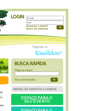
a
Esqueceu a senha?
Quero me cadastrar
Palavra-chave
Busca Avançada
jal
 RS
igo