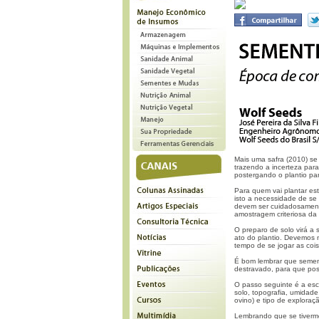
Mais uma safra (2010) se 
trazendo a incerteza par
postergando o plantio pa
Para quem vai plantar es
isto a necessidade de s
devem ser cuidadosament
amostragem criteriosa da
O preparo de solo virá a
ato do plantio. Devemos n
tempo de se jogar as cois
É bom lembrar que sement
destravado, para que po
O passo seguinte é a esco
solo, topografia, umidade,
ovino) e tipo de exploraçã
Lembrando que se tiverm