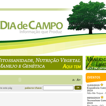
11/03/2019
Expodireto Cotri
2019
Não-Me-Toque -
08/04/2019
Tecnoshow Com
2019
Rio Verde - GO