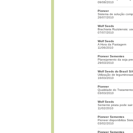
09/08/2010
Pioneer
Sistema de solução comp
26/07/2010
Wolf Seeds
Brachiaria Ruziziensis: u
07/07/2010
Wolf Seeds
A Hora da Pastagem
11/06/2010
Pioneer Sementes
Planejamento da soja prec
29/03/2010
Wolf Seeds do Brasil S/
Utilização de leguminosa
16/03/2010
Pionner
Qualidade do Tratamento
03/03/2010
Wolf Seeds
Semente pirata pode sair 
11/02/2010
Pioneer Sementes
Pioneer disponibiliza Si
03/02/2010
Pioneer Sementes