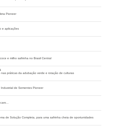
leta Pioneer
so e aplicações
oce e milho safrinha no Brasil Central
A
s nas práticas da adubação verde e rotação de culturas
 Industrial de Sementes Pioneer
caro...
stema de Solução Completa, para uma safrinha cheia de oportunidades