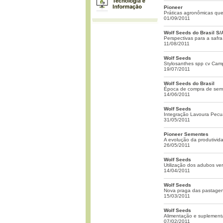
Pioneer
Práticas agronômicas que
01/09/2011
Wolf Seeds do Brasil S/
Perspectivas para a safr
11/08/2011
Wolf Seeds
Stylosanthes spp cv Ca
19/07/2011
Wolf Seeds do Brasil
Época de compra de seme
14/06/2011
Wolf Seeds
Integração Lavoura Pecuá
31/05/2011
Pioneer Sementes
A evolução da produtivida
26/05/2011
Wolf Seeds
Utilização dos adubos ve
14/04/2011
Wolf Seeds
Nova praga das pastagens
15/03/2011
Wolf Seeds
Alimentação e suplement
07/02/2011