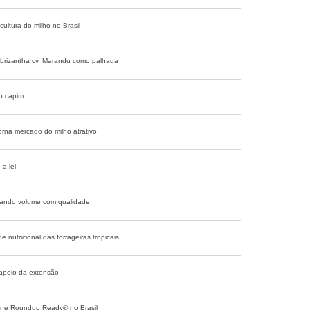
ultura do milho no Brasil
a brizantha cv. Marandu como palhada
 o capim
rna mercado do milho atrativo
a lei
nando volume com qualidade
 nutricional das forrageiras tropicais
 apoio da extensão
ene Roundup Ready® no Brasil