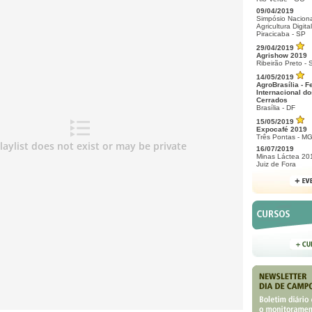
09/04/2019
Simpósio Naciona
Agricultura Digital
Piracicaba - SP
29/04/2019
Agrishow 2019
Ribeirão Preto - 
14/05/2019
AgroBrasília - F
Internacional do
Cerrados
Brasília - DF
15/05/2019
Expocafé 2019
Três Pontas - M
16/07/2019
Minas Láctea 20
Juiz de Fora