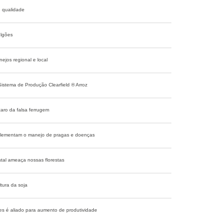
e qualidade
ulgões
ejos regional e local
Sistema de Produção Clearfield ® Arroz
ácaro da falsa ferrugem
plementam o manejo de pragas e doenças
tal ameaça nossas florestas
tura da soja
s é aliado para aumento de produtividade