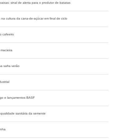
ixas: sinal de alerta para o produtor de batatas
 na cultura da cana-de-açúcar em final de ciclo
o cafeeiro
macieira
 na safra verão
ustrial
igo e lançamentos BASF
qualidade sanitária da semente
inha