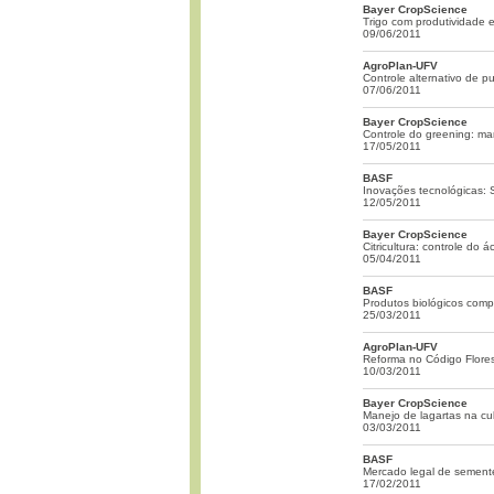
Bayer CropScience
Trigo com produtividade 
09/06/2011
AgroPlan-UFV
Controle alternativo de p
07/06/2011
Bayer CropScience
Controle do greening: man
17/05/2011
BASF
Inovações tecnológicas: 
12/05/2011
Bayer CropScience
Citricultura: controle do 
05/04/2011
BASF
Produtos biológicos com
25/03/2011
AgroPlan-UFV
Reforma no Código Flores
10/03/2011
Bayer CropScience
Manejo de lagartas na cul
03/03/2011
BASF
Mercado legal de semente
17/02/2011