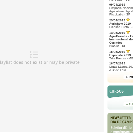
09/04/2019
Simpósio Naciona
Agricultura Digital
Piracicaba - SP
29/04/2019
Agrishow 2019
Ribeirão Preto - 
14/05/2019
AgroBrasília - F
Internacional do
Cerrados
Brasília - DF
15/05/2019
Expocafé 2019
Três Pontas - M
16/07/2019
Minas Láctea 20
Juiz de Fora