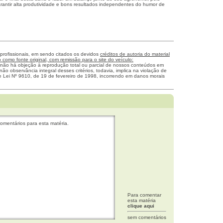
rantir alta produtividade e bons resultados independentes do humor de
 profissionais, em sendo citados os devidos
créditos de autoria do material
como fonte original, com remissão para o site do veículo:
 não há objeção à reprodução total ou parcial de nossos conteúdos em
não observância integral desses critérios, todavia, implica na violação de
me Lei Nº 9610, de 19 de fevereiro de 1998, incorrendo em danos morais
omentários para esta matéria.
Para comentar
esta matéria
clique aqui
sem comentários