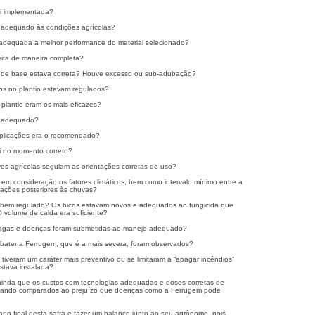
oi implementada?
ra adequado às condições agrícolas?
 adequada a melhor performance do material selecionado?
feita de maneira completa?
 de base estava correta? Houve excesso ou sub-adubação?
s no plantio estavam regulados?
plantio eram os mais eficazes?
i adequado?
 aplicações era o recomendado?
oi no momento correto?
os agrícolas seguiam as orientações corretas de uso?
 em consideração os fatores climáticos, bem como intervalo mínimo entre a
licações posteriores às chuvas?
a bem regulado? Os bicos estavam novos e adequados ao fungicida que
 volume de calda era suficiente?
ragas e doenças foram submetidas ao manejo adequado?
bater a Ferrugem, que é a mais severa, foram observados?
s tiveram um caráter mais preventivo ou se limitaram a “apagar incêndios”
stava instalada?
 ainda que os custos com tecnologias adequadas e doses corretas de
s quando comparados ao prejuízo que doenças como a Ferrugem pode
r o final desta safra e fazer um balanço junto ao seu agrônomo, pois