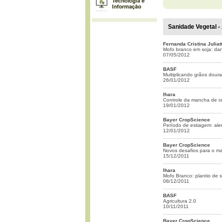
Sanidade Vegetal - 
Fernanda Cristina Juliatt
Mofo branco em soja: da
07/05/2012
BASF
Multiplicando grãos dour
26/01/2012
Ihara
Controle da mancha de ra
19/01/2012
Bayer CropScience
Período de estiagem: aler
12/01/2012
Bayer CropScience
Novos desafios para o ma
15/12/2011
Ihara
Mofo Branco: plantio de
08/12/2011
BASF
Agricultura 2.0
10/11/2011
Bayer CropScience