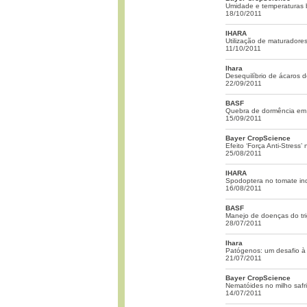
Umidade e temperaturas ba
18/10/2011
IHARA
Utilização de maturadores
11/10/2011
Ihara
Desequilíbrio de ácaros d
22/09/2011
BASF
Quebra de dormência em 
15/09/2011
Bayer CropScience
Efeito ‘Força Anti-Stress’
25/08/2011
IHARA
Spodoptera no tomate ind
16/08/2011
BASF
Manejo de doenças do tr
28/07/2011
Ihara
Patógenos: um desafio à 
21/07/2011
Bayer CropScience
Nematóides no milho safr
14/07/2011