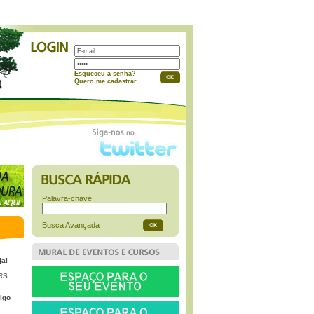
a
Esqueceu a senha?
Quero me cadastrar
Palavra-chave
Busca Avançada
jal
 RS
igo