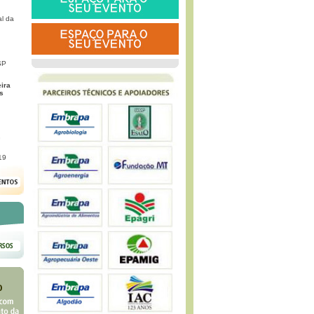
l da
SP
eira
s
G
19