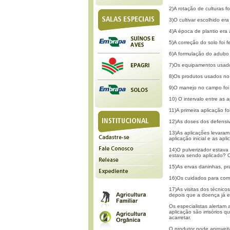
2)A rotação de culturas f
3)O cultivar escolhido e
4)A época de plantio era
5)A correção do solo foi 
6)A formulação do adubo
7)Os equipamentos usado
8)Os produtos usados no 
9)O manejo no campo fo
10) O intervalo entre as
11)A primeira aplicação f
12)As doses dos defensiv
13)As aplicações levaram
aplicação inicial e as ap
14)O pulverizador estav
estava sendo aplicado? O
15)As ervas daninhas, p
16)Os cuidados para com
17)As visitas dos técnico
depois que a doença já e
Os especialistas alertam
aplicação são irrisório
acarretar.
O produtor pode aproveita