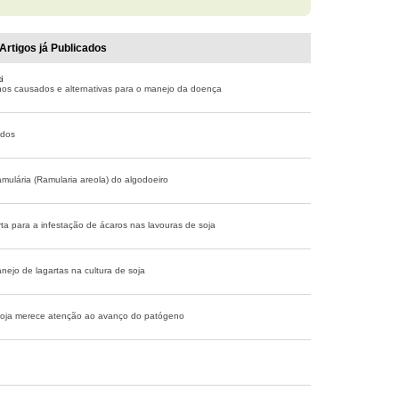
Artigos já Publicados
i
nos causados e alternativas para o manejo da doença
ados
mulária (Ramularia areola) do algodoeiro
ta para a infestação de ácaros nas lavouras de soja
nejo de lagartas na cultura de soja
 soja merece atenção ao avanço do patógeno