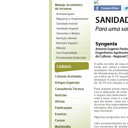
A safra recorde de soja 
neste ano, talvez o melh
resultados de produtivi
de Abastecimento (Conab),
um índice de 8,7% superi
destaque é para a produ
de 18,7% em relação à s
Para superar essas marca
com a aplicação de boas p
e seguro dos defensivos.
está a favor, esse é o mo
que ele adote, cada vez
técnicas dos especialista
ofertados são procedimen
seja favorável.
Algumas perguntas dos es
1)As recomendações do e
nos momentos de dúvida