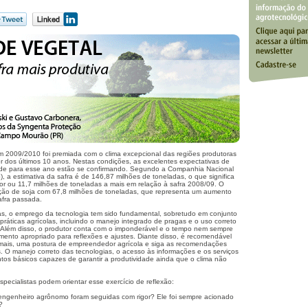
em 2009/2010 foi premiada com o clima excepcional das regiões produtoras
or dos últimos 10 anos. Nestas condições, as excelentes expectativas de
dade para esse ano estão se confirmando. Segundo a Companhia Nacional
 a estimativa da safra é de 146,87 milhões de toneladas, o que significa
or ou 11,7 milhões de toneladas a mais em relação à safra 2008/09. O
ção de soja com 67,8 milhões de toneladas, que representa um aumento
afra passada.
s, o emprego da tecnologia tem sido fundamental, sobretudo em conjunto
ráticas agrícolas, incluindo o manejo integrado de pragas e o uso correto
 Além disso, o produtor conta com o imponderável e o tempo nem sempre
mento apropriado para reflexões e ajustes. Diante disso, é recomendável
 mais, uma postura de empreendedor agrícola e siga as recomendações
s. O manejo correto das tecnologias, o acesso às informações e os serviços
tos básicos capazes de garantir a produtividade ainda que o clima não
pecialistas podem orientar esse exercício de reflexão:
ngenheiro agrônomo foram seguidas com rigor? Ele foi sempre acionado
?