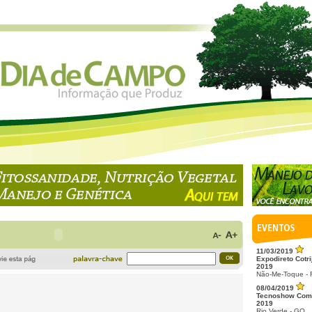
11/03/2019
Expodireto Cotri
2019
Não-Me-Toque -
08/04/2019
Tecnoshow Com
2019
Rio Verde - GO