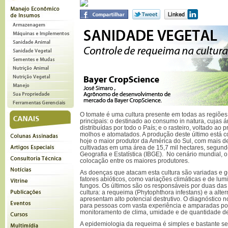
O tomate é uma cultura presente em todas as regiões b
principais: o destinado ao consumo in natura, cujas 
distribuídas por todo o País; e o rasteiro, voltado ao 
molhos e atomatados. A produção deste último está 
hoje o maior produtor da América do Sul, com mais d
cultivadas em uma área de 15,7 mil hectares, segundo 
Geografia e Estatística (IBGE). No cenário mundial, o B
colocação entre os maiores produtores.
As doenças que atacam esta cultura são variadas e 
fatores abióticos, como variações climáticas e de lum
fungos. Os últimos são os responsáveis por duas da
cultura: a requeima (Phytophthora infestans) e a alter
apresentam alto potencial destrutivo. O diagnóstico n
para pessoas com vasta experiência e amparadas p
monitoramento de clima, umidade e de quantidade d
A epidemiologia da requeima é simples e bastante s