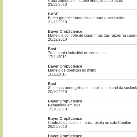
Cana alimenta o modelo energético do futuro
23/12/2010
BASF
Barter garante tranquilidade para o cafeicultor
21/12/2010
Bayer CropScience
Manejo e controle de cigarrinhas das raízes na cana
20/12/2010
Basf
Tratamento industrial de sementes
17/11/2010
Bayer CropScience
Manejo de doenças no milho
16/11/2010
Basf
Setor sucroenergético se mobiliza em prol da sustent
20/10/2010
Bayer CropScience
Nematóide em soja
15/10/2010
Bayer CropScience
Controle da cochonilha-da-roseta no café Conilon
29/09/2010
Bayer CropScience