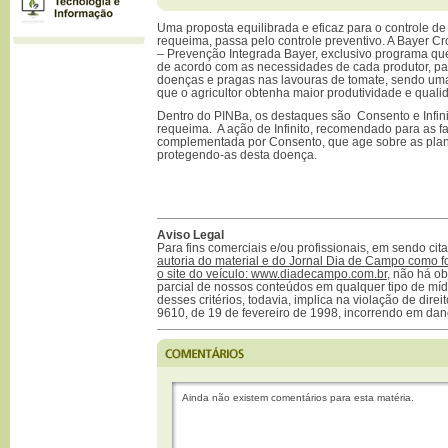
Uma proposta equilibrada e eficaz para o controle d
requeima, passa pelo controle preventivo. A Bayer C
– Prevenção Integrada Bayer, exclusivo programa que
de acordo com as necessidades de cada produtor, par
doenças e pragas nas lavouras de tomate, sendo uma
que o agricultor obtenha maior produtividade e quali
Dentro do PINBa, os destaques são Consento e Infin
requeima. A ação de Infinito, recomendado para as fa
complementada por Consento, que age sobre as plant
protegendo-as desta doença.
Aviso Legal
Para fins comerciais e/ou profissionais, em sendo ci
autoria do material e do Jornal Dia de Campo como f
o site do veículo: www.diadecampo.com.br
, não há ob
parcial de nossos conteúdos em qualquer tipo de mídi
desses critérios, todavia, implica na violação de direi
9610, de 19 de fevereiro de 1998, incorrendo em dan
Ainda não existem comentários para esta matéria.