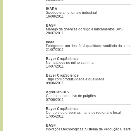
IHARA
Spodoptera no tomate industrial
16/08/2011
BASF
Manejo de doenças do trigo e lançamentos BASF
28/07/2011
Ihara
Patógenos: um desafio à qualidade sanitária da sem
21/07/2011
Bayer CropScience
Nematóides no milho safrinha
14/07/2011
Bayer CropScience
Trigo com produtividade e qualidade
09/06/2011
AgroPlan-UFV
Controle alternativo de pulgões
07/06/2011
Bayer CropScience
Controle do greening: manejos regional e local
17/05/2011
BASF
Inovações tecnológicas: Sistema de Produção Clearfi