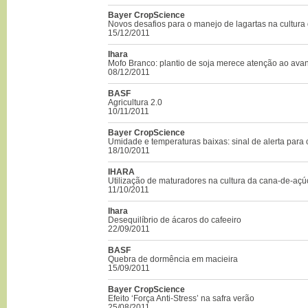
Bayer CropScience
Novos desafios para o manejo de lagartas na cultura 
15/12/2011
Ihara
Mofo Branco: plantio de soja merece atenção ao ava
08/12/2011
BASF
Agricultura 2.0
10/11/2011
Bayer CropScience
Umidade e temperaturas baixas: sinal de alerta para 
18/10/2011
IHARA
Utilização de maturadores na cultura da cana-de-açúc
11/10/2011
Ihara
Desequilíbrio de ácaros do cafeeiro
22/09/2011
BASF
Quebra de dormência em macieira
15/09/2011
Bayer CropScience
Efeito ‘Força Anti-Stress’ na safra verão
25/08/2011