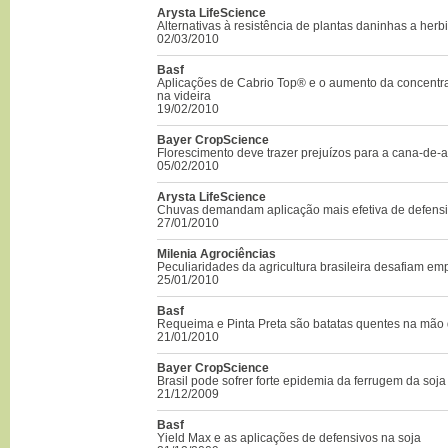
Arysta LifeScience
Alternativas à resistência de plantas daninhas a herb
02/03/2010
Basf
Aplicações de Cabrio Top® e o aumento da concentra
na videira
19/02/2010
Bayer CropScience
Florescimento deve trazer prejuízos para a cana-de-
05/02/2010
Arysta LifeScience
Chuvas demandam aplicação mais efetiva de defensiv
27/01/2010
Milenia Agrociências
Peculiaridades da agricultura brasileira desafiam e
25/01/2010
Basf
Requeima e Pinta Preta são batatas quentes na mão 
21/01/2010
Bayer CropScience
Brasil pode sofrer forte epidemia da ferrugem da soja
21/12/2009
Basf
Yield Max e as aplicações de defensivos na soja