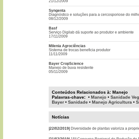
21/12/2009
Syngenta
Diagnóstico e soluções para a cercosporiose do milh
08/12/2009
Basf
Serviço Digilab dá suporte ao produtor e ambiente
17/11/2009
Milenia Agrociências
Sistema de trocas beneficia produtor
11/11/2009
Bayer CropScience
Manejo de buva resistente
05/11/2009
Conteúdos Relacionados à:
Manejo
Palavras-chave
:
•
Manejo
•
Sanidade Veg
Bayer
•
Sanidade
•
Manejo Agricultura
•
S
Notícias
|22/02/2019|
Diversidade de plantas valoriza a propri
|21/02/2019|
15º Concurso Regional de Redução de P