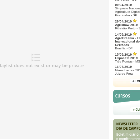
09/04/2019
Simpósio Naciona
Agricultura Digital
Piracicaba - SP
29/04/2019
Agrishow 2019
Ribeirão Preto - 
14/05/2019
AgroBrasília - F
Internacional do
Cerrados
Brasília - DF
15/05/2019
Expocafé 2019
Três Pontas - M
16/07/2019
Minas Láctea 20
Juiz de Fora