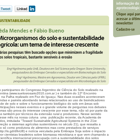
participamos do Congresso Argentino de Ciência do Solo realizado na
ntina (
www.suelosrosario2010.com.ar
) e também do 12º Encontro
to na Palha realizado em Foz do Iguaçu. Nas duas ocasiões aconteceram
ndas e painéis abordando temas relacionados ao uso de bioindicadores
ade de solo e sobre o funcionamento biológico do solo em áreas sob
articipações nesses eventos e o grande volume de perguntas nos debates
as são prova do interesse crescente por esse tema, não só por parte da
as também por técnicos da extensão rural e produtores. Nesse sentido
 esse mês na nossa coluna uma publicação recente, da Academia de
os, intitulada "Toward Sustainable Agricultural Systems in the 21st
reção a sistemas agrícolas sustentáveis no século 21), que ressalta a
ão só como produtora de alimentos mas como prestadora de serviços
ttp://is.gd/d9xU8
) e notícia veiculada pela Embrapa Soja sobre o impacto
or cientistas brasileiros sobre biomassa microbiana e que vem chamando a
entífica internacional preocupada com a sustentabilidade dos solos