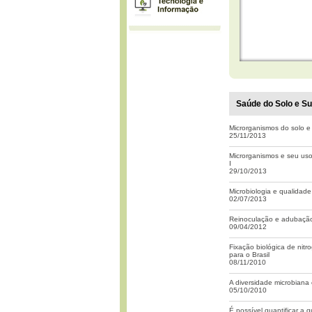
Saúde do Solo e Sus
Microrganismos do solo e
25/11/2013
Microrganismos e seu uso
I
29/10/2013
Microbiologia e qualidade
02/07/2013
Reinoculação e adubação 
09/04/2012
Fixação biológica de nitr
para o Brasil
08/11/2010
A diversidade microbiana 
05/10/2010
É possível quantificar a 