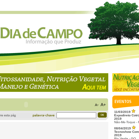
11/03/2019
Expodireto Cotri
2019
Não-Me-Toque -
08/04/2019
Tecnoshow Com
2019
Rio Verde - GO