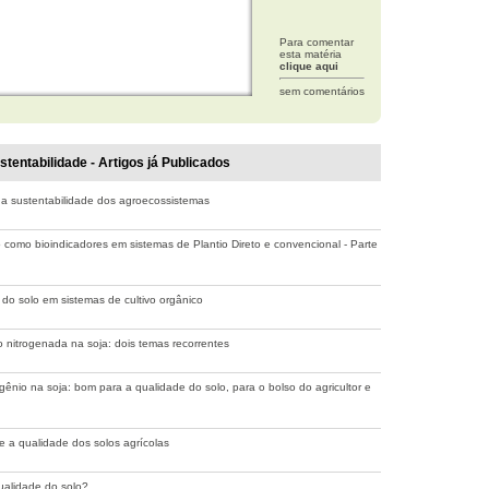
Para comentar
esta matéria
clique aqui
sem comentários
tentabilidade - Artigos já Publicados
 a sustentabilidade dos agroecossistemas
 como bioindicadores em sistemas de Plantio Direto e convencional - Parte
 do solo em sistemas de cultivo orgânico
nitrogenada na soja: dois temas recorrentes
ogênio na soja: bom para a qualidade do solo, para o bolso do agricultor e
e a qualidade dos solos agrícolas
qualidade do solo?