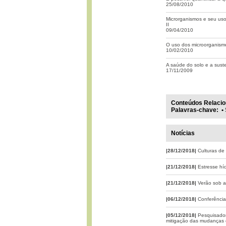
25/08/2010
Microrganismos e seu uso
II
09/04/2010
O uso dos microorganismo
10/02/2010
A saúde do solo e a sust
17/11/2009
Conteúdos Relacio
Palavras-chave
:
•
Notícias
|28/12/2018|
Culturas de
|21/12/2018|
Estresse hí
|21/12/2018|
Verão sob a
|06/12/2018|
Conferência
|05/12/2018|
Pesquisador
mitigação das mudanças c