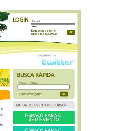
a
Esqueceu a senha?
Quero me cadastrar
Palavra-chave
Busca Avançada
jal
 RS
igo