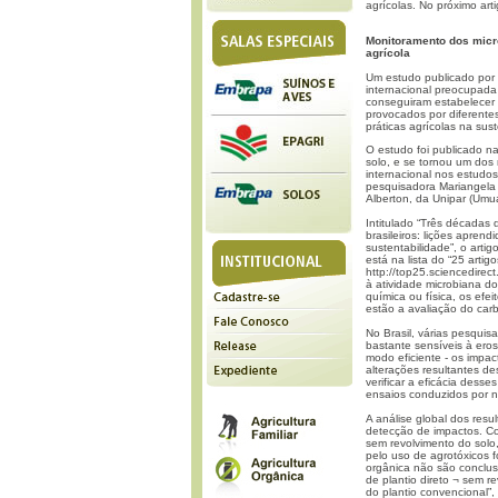
agrícolas. No próximo art
Monitoramento dos micr
agrícola
Um estudo publicado por 
internacional preocupada 
conseguiram estabelecer 
provocados por diferentes
práticas agrícolas na sus
O estudo foi publicado na
solo, e se tornou um dos 
internacional nos estudo
pesquisadora Mariangela 
Alberton, da Unipar (Um
Intitulado “Três décadas
brasileiros: lições apren
sustentabilidade”, o artig
está na lista do “25 artig
http://top25.sciencedirec
à atividade microbiana do
química ou física, os efe
estão a avaliação do car
No Brasil, várias pesquis
bastante sensíveis à eros
modo eficiente - os impac
alterações resultantes d
verificar a eficácia dess
ensaios conduzidos por n
A análise global dos resu
detecção de impactos. Co
sem revolvimento do solo,
pelo uso de agrotóxicos 
orgânica não são conclus
de plantio direto ¬ sem r
do plantio convencional”,