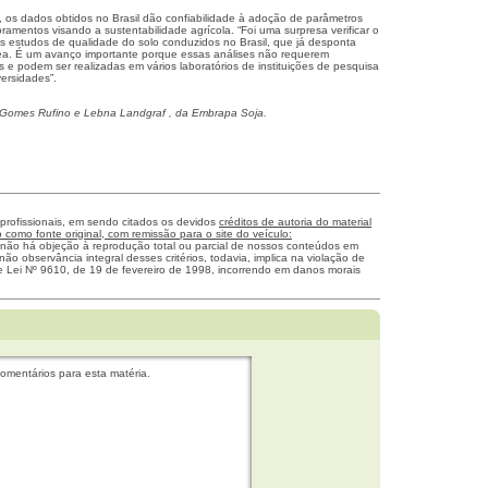
os dados obtidos no Brasil dão confiabilidade à adoção de parâmetros
ramentos visando a sustentabilidade agrícola. “Foi uma surpresa verificar o
os estudos de qualidade do solo conduzidos no Brasil, que já desponta
rea. É um avanço importante porque essas análises não requerem
 e podem ser realizadas em vários laboratórios de instituições de pesquisa
versidades”.
a Gomes Rufino e Lebna Landgraf , da Embrapa Soja.
 profissionais, em sendo citados os devidos
créditos de autoria do material
como fonte original, com remissão para o site do veículo:
 não há objeção à reprodução total ou parcial de nossos conteúdos em
não observância integral desses critérios, todavia, implica na violação de
me Lei Nº 9610, de 19 de fevereiro de 1998, incorrendo em danos morais
omentários para esta matéria.