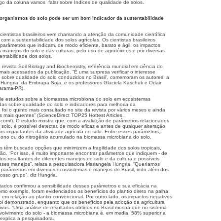
igo da coluna vamos falar sobre Índices de qualidade de solos.
organismos do solo pode ser um bom indicador da sustentabilidade
cientistas brasileiros vem chamando a atenção da comunidade científica
com a sustentabilidade dos solos agrícolas. Os cientistas brasileiros
parâmetros que indicam, de modo eficiente, barato e ágil, os impactos
 manejos do solo e das culturas, pelo uso de agrotóxicos e por diversas
tentabilidade dos solos.
 revista Soil Biology and Biochemistry, referência mundial em ciência do
mais acessados da publicação. “É uma surpresa verificar o interesse
s sobre qualidade do solo conduzidos no Brasil”, comemoram os autores: a
Hungria, da Embrapa Soja, e os professores Glaciela Kaschuk e Odair
uarama-PR).
 de estudos sobre a biomasssa microbiona do solo em ecosistemas
didas sobre qualidade do solo e indicadores para melhoria da
o foi o quinto mais consultado no site da revista por vários meses e ainda
os mais quentes” (ScienceDirect TOP25 Hottest Articles,
t.com/
). O estudo mostra que, com a avaliação de parâmetros relacionados
 solo, é possível detectar, de modo eficaz e antes de qualquer alteração
itos impactantes da atividade agrícola no solo. Entre esses parâmetros,
bono ou do nitrogênio acumulado na biomassa microbiana do solo.
as têm buscado opções que minimizem a fragilidade dos solos tropicais,
ão. “Por isso, é muito importante encontrar parâmetros que indiquem - de
tos resultantes de diferentes manejos do solo e da cultura e possíveis
esses manejos”, relata a pesquisadora Mariangela Hungria. “Queríamos
es parâmetros em diversos ecossistemas e manejos do Brasil, indo além dos
osso grupo”, diz Hungria.
ltados confirmou a sensibilidade desses parâmetros e sua eficácia na
mo exemplo, foram evidenciados os benefícios do plantio direto na palha,
 em relação ao plantio convencional. Por outro lado, os impactos negativos
foi demonstrado, enquanto que os benefícios pela adoção da agricultura
ivos. “Uma análise de resultados obtidos no Brasil mostra que no sistema
evolvimento do solo - a biomassa microbiana é, em media, 58% superior a
 explica a pesquisadora.