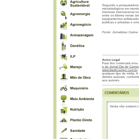
Segundo a pesquisadora, 
microbiológicos em monito
interesse internacional n
entre os líderes nesse á
equipamentos sofisticados
publicas e privadas e uni
Fonte: Jornalistas Carin
Aviso Legal
Para fins comerciais e/ou
e do Jornal Dia de Campo 
www.diadecampo.com.br
,
qualquer tipo de mídia. A 
direitos autorais, confor
aos autores.
Ainda não existem c