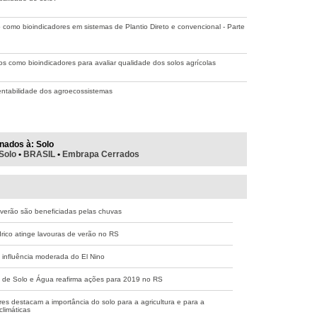
 como bioindicadores em sistemas de Plantio Direto e convencional - Parte
s como bioindicadores para avaliar qualidade dos solos agrícolas
entabilidade dos agroecossistemas
nados à:
Solo
Solo
•
BRASIL
•
Embrapa Cerrados
 verão são beneficiadas pelas chuvas
drico atinge lavouras de verão no RS
 influência moderada do El Nino
 de Solo e Água reafirma ações para 2019 no RS
es destacam a importância do solo para a agricultura e para a
limáticas