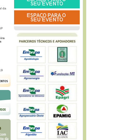
l da
SP
eira
s
G
19