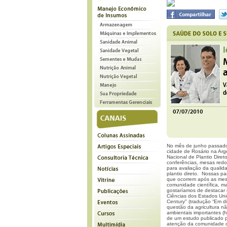
No mês de junho passado 
cidade de Rosário na Arge
Nacional de Plantio Dire
conferências, mesas redo
para avaliação da qualid
plantio direto. Nossas p
que ocorrem após as mesm
comunidade científica, m
gostaríamos de destacar
Ciências dos Estados Unid
Century" (tradução “Em di
questão da agricultura n
ambientais importantes (
h
de um estudo publicado p
atenção da comunidade ci