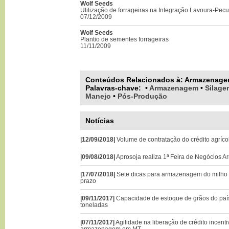
Wolf Seeds
Utilização de forrageiras na Integração Lavoura-Pecu
07/12/2009
Wolf Seeds
Plantio de sementes forrageiras
11/11/2009
Conteúdos Relacionados à:
Armazenag
Palavras-chave
:
•
Armazenagem
•
Silage
Manejo
•
Pós-Produção
Notícias
|12/09/2018|
Volume de contratação do crédito agríco
|09/08/2018|
Aprosoja realiza 1ª Feira de Negócios 
|17/07/2018|
Sete dicas para armazenagem do milho
prazo
|09/11/2017|
Capacidade de estoque de grãos do paí
toneladas
|07/11/2017|
Agilidade na liberação de crédito incenti
armazenagem em MT