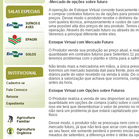
-Mercado de opções sobre futuro
A operação de Estoque Virtual consiste basicamente 
e comprar contratos futuros ou de opções para possi
preços. Desse modo o produtor recebe o dinheiro da 
com quebra técnica, armazenamento e custos de carr
uma possível alta dos preços de seu produto. Temos 
operação: Através do mercado futuro ou através do m
Veremos a principal diferente entre eles.
Estoque Virtual com Mercado Futuro
O Produtor vende sua produção ao preço atual, e re
quantidade em contratos futuros para Setembro 11 po
teremos problemas com o plantio e clima para a safri
Não tendo mais a mercadoria em mãos, a única preo
tivermos um mercado baixista dali para frente, pois e
diários parte do valor recebido na venda á vista. Do c
diários a valorização que achava que ocorreria, com
antes da hora.
Estoque Virtual com Opções sobre Futuros
O Produtor realiza a venda de seu disponível ao pre
quantidade em opções de compra (calls) sobre o cont
isso ele terá que desembolsar o valor de premio no
não será um problema já que estará capitalizado po
físico.
Desse modo, o produtor não se preocupa nem com o 
mercado futuro, já que não terá que arcar com ajustes
ao seu favor, ele somente perderá o premio inicial pa
meados de setembro, a diferença entre o strike da op