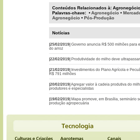
Conteúdos Relacionados à:
Agronegóci
Palavras-chave
:
•
Agronegócio
•
Mercad
Agronegócio
•
Pós-Produção
Notícias
|25/02/2019|
Governo anuncia R$ 500 milhões para 
do arroz
|22/02/2019|
Produtividade do milho deve ultrapassar 
|21/02/2019|
Investimentos do Plano Agrícola e Pecuá
R$ 791 milhões
|20/02/2019|
Agregar valor à cadeia produtiva do mil
produtores e especialistas
|19/02/2019|
Mapa promove, em Brasília, seminário s
produção agropecuária