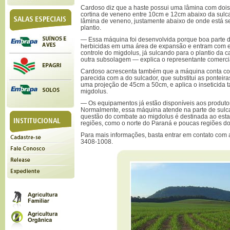
Cardoso diz que a haste possui uma lâmina com dois 
cortina de veneno entre 10cm e 12cm abaixo da sulc
lâmina de veneno, justamente abaixo de onde está s
plantio.
— Essa máquina foi desenvolvida porque boa parte da
herbicidas em uma área de expansão e entram com e
controle do migdolus, já sulcando para o plantio da 
outra subsolagem — explica o representante comerci
Cardoso acrescenta também que a máquina conta co
parecida com a do sulcador, que substitui as pontei
uma projeção de 45cm a 50cm, e aplica o inseticida
migdolus.
— Os equipamentos já estão disponíveis aos produtor
Normalmente, essa máquina atende na parte de sulca
questão do combate ao migdolus é destinada ao esta
regiões, como o norte do Paraná e poucas regiões d
Para mais informações, basta entrar em contato com 
3408-1008.