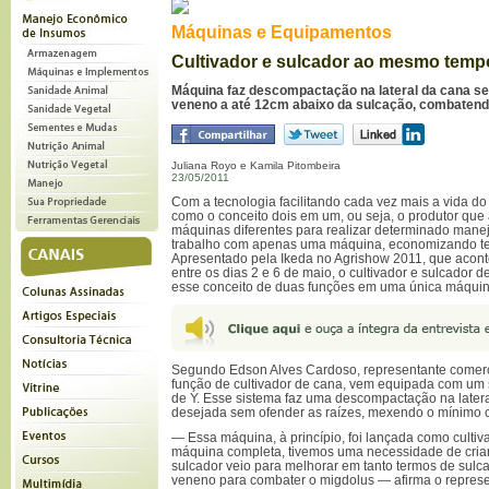
Máquinas e Equipamentos
Cultivador e sulcador ao mesmo temp
Máquina faz descompactação na lateral da cana sem
veneno a até 12cm abaixo da sulcação, combatend
Juliana Royo e Kamila Pitombeira
23/05/2011
Com a tecnologia facilitando cada vez mais a vida d
como o conceito dois em um, ou seja, o produtor que 
máquinas diferentes para realizar determinado mane
trabalho com apenas uma máquina, economizando te
Apresentado pela Ikeda no Agrishow 2011, que acont
entre os dias 2 e 6 de maio, o cultivador e sulcado
esse conceito de duas funções em uma única máquin
Segundo Edson Alves Cardoso, representante comerci
função de cultivador de cana, vem equipada com um 
de Y. Esse sistema faz uma descompactação na later
desejada sem ofender as raízes, mexendo o mínimo c
— Essa máquina, à princípio, foi lançada como cultiv
máquina completa, tivemos uma necessidade de cria
sulcador veio para melhorar em tanto termos de sul
veneno para combater o migdolus — afirma o represe