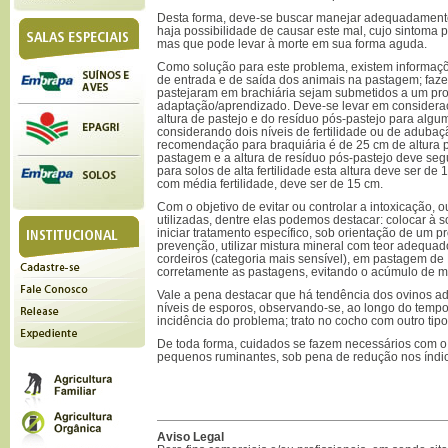
Desta forma, deve-se buscar manejar adequadamente
haja possibilidade de causar este mal, cujo sintoma pr
mas que pode levar à morte em sua forma aguda.
Como solução para este problema, existem informaçõ
de entrada e de saída dos animais na pastagem; faz
pastejaram em brachiária sejam submetidos a um pr
adaptação/aprendizado. Deve-se levar em considera
altura de pastejo e do resíduo pós-pastejo para algum
considerando dois níveis de fertilidade ou de aduba
recomendação para braquiária é de 25 cm de altura 
pastagem e a altura de resíduo pós-pastejo deve se
para solos de alta fertilidade esta altura deve ser d
com média fertilidade, deve ser de 15 cm.
Com o objetivo de evitar ou controlar a intoxicação, 
utilizadas, dentre elas podemos destacar: colocar à 
iniciar tratamento específico, sob orientação de um p
prevenção, utilizar mistura mineral com teor adequad
cordeiros (categoria mais sensível), em pastagem de 
corretamente as pastagens, evitando o acúmulo de
Vale a pena destacar que há tendência dos ovinos ad
níveis de esporos, observando-se, ao longo do tempo,
incidência do problema; trato no cocho com outro tip
De toda forma, cuidados se fazem necessários com 
pequenos ruminantes, sob pena de redução nos índic
Aviso Legal