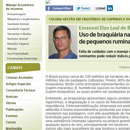
O Brasil possui cerca de 230 milhões de hectares de
milhões são de pastagens cultivadas. Porém, 80% dest
braquiárias, tendo como principais representantes a
(capim-marandu),
B. humidicola
(quicuio ou humidíco
(capim-braquiária), as quais podem ser pastejadas po
Entretanto, as braquiárias apresentam alguns proble
cigarrinhas, a degradação e os casos de fotossensibi
importância. A fotossensibilização observada em pa
atribuída à toxina esporodesmina produzida por esp
chartarum
nas pastagens, com alta quantidade de mat
toxicidade para animais em pastagens de
Brachiaria
uma substância chamada saponina na própria gramín
qualquer época do ano, principalmente em bezerros,
ovinos são mais suscetíveis do que bovinos e animai