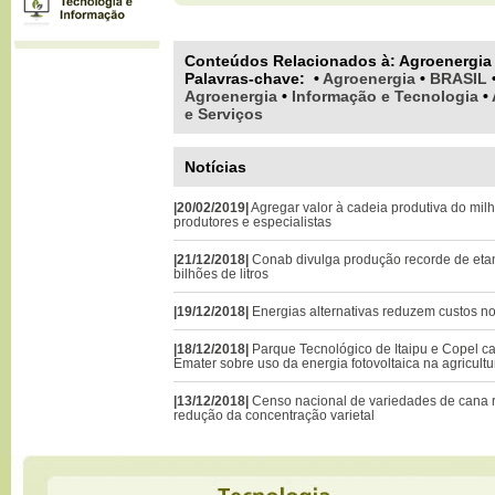
Conteúdos Relacionados à:
Agroenergia
Palavras-chave
:
•
Agroenergia
•
BRASIL
Agroenergia
•
Informação e Tecnologia
•
e Serviços
Notícias
|20/02/2019|
Agregar valor à cadeia produtiva do mil
produtores e especialistas
|21/12/2018|
Conab divulga produção recorde de etano
bilhões de litros
|19/12/2018|
Energias alternativas reduzem custos 
|18/12/2018|
Parque Tecnológico de Itaipu e Copel c
Emater sobre uso da energia fotovoltaica na agricultu
|13/12/2018|
Censo nacional de variedades de cana r
redução da concentração varietal