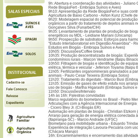
9h: Abertura e coordenação das atividades - Juliano
Rede BiogásFert - Embrapa Suínos e Aves)
9h10: Apresentação da Rede BiogásFert e suas cont
Agricultura de Baixo Carbono - Airton Kunz (Chefe d
9h20: Modelagem espacial do potencial de produção d
orgânicos a partir do tratamento de dejetos animais no
Gonçalves Silva (Funarbe/CIH)
9h35: Levantamento de plantas de produção de biogás
energéticos ou MDL - Leidiane Mariani (Unicamp)
9h50: Prospecção de substratos: Esforços para har
"Estudo Interlaboratorial em Digestão Anaeróbia" - R
Estudos em Biogás - Embrapa Suínos e Aves)
10h05: Discussões/Coffee break
10h35: Produção descentralizada de biogás: Experiê
condomínios rurais - Maicon Vendrame (Itaipu Binaci
10h50: Filtragem de biogás e identificação de equip
elétrica, térmica e veicular - Jeferson Toyama (Itaipu 
11h05: Fertilizantes organominerais granulados a part
animais - Paulo Cesar Teixeira (Embrapa Solos)
11h20: Tratamento do digestato - Marcio Busi (Embra
11h35: Emissão de gases de efeito estufa nos arranj
uso de biogás - Martha Higarashi (Embrapa Suínos e
11h50: Discussões/Intervalo
14h às 16h: Palestras convidadas
Marco regulatório do biometano no Brasil - Pietro M
Articulações com a Agência Internacional de Energia
- Cicero Bley Jr. (CI-Biogás ER)
Automação em plantas de biogás - Christian Etzkorn 
Arranjo para geração de energia elétrica conectada à 
(Itapiranga-SC) - Marcio Andrade (UFSC)
Biometano para mobilidade urbana - Eduardo Trinda
Experiência de integração Lavoura-Pecuária com uso
(Chácara Marujo)
16h: Encaminhamentos e encerramento das atividad