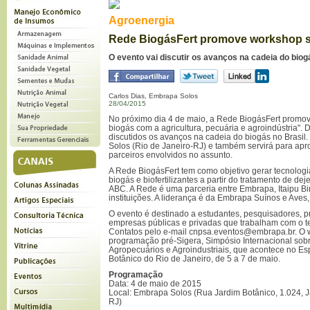
Agroenergia
Rede BiogásFert promove workshop s
O evento vai discutir os avanços na cadeia do biog
Carlos Dias, Embrapa Solos
28/04/2015
No próximo dia 4 de maio, a Rede BiogásFert promov
biogás com a agricultura, pecuária e agroindústria". D
discutidos os avanços na cadeia do biogás no Brasi
Solos (Rio de Janeiro-RJ) e também servirá para apro
parceiros envolvidos no assunto.
A Rede BiogásFert tem como objetivo gerar tecnolog
biogás e biofertilizantes a partir do tratamento de de
ABC. A Rede é uma parceria entre Embrapa, Itaipu Bi
instituições. A liderança é da Embrapa Suínos e Aves
O evento é destinado a estudantes, pesquisadores, p
empresas públicas e privadas que trabalham com o tem
Contatos pelo e-mail
cnpsa.eventos@embrapa.br
. O
programação pré-Sigera, Simpósio Internacional so
Agropecuários e Agroindustriais, que acontece no E
Botânico do Rio de Janeiro, de 5 a 7 de maio.
Programação
Data: 4 de maio de 2015
Local: Embrapa Solos (Rua Jardim Botânico, 1.024, J
RJ)