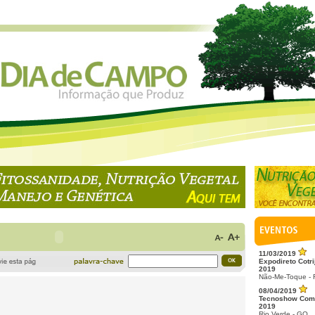
11/03/2019
Expodireto Cotri
2019
Não-Me-Toque -
08/04/2019
Tecnoshow Com
2019
Rio Verde - GO