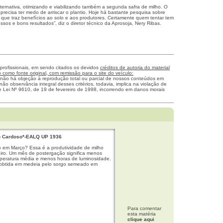
ternativa, otimizando e viabilizando também a segunda safra de milho. O
recisa ter medo de arriscar o plantio. Hoje há bastante pesquisa sobre
a que traz benefícios ao solo e aos produtores. Certamente quem tentar tem
os e bons resultados”, diz o diretor técnico da Aprosoja, Nery Ribas.
 profissionais, em sendo citados os devidos
créditos de autoria do material
como fonte original, com remissão para o site do veículo:
 não há objeção à reprodução total ou parcial de nossos conteúdos em
não observância integral desses critérios, todavia, implica na violação de
me Lei Nº 9610, de 19 de fevereiro de 1998, incorrendo em danos morais
o Cardoso*-EALQ UP 1936
o em Março? Essa é a produtividade de milho
ro. Um mês de postergação significa menos
eratura média e menos horas de luminosidade.
 obtida em medeia pelo sorgo semeado em
Para comentar
esta matéria
clique aqui