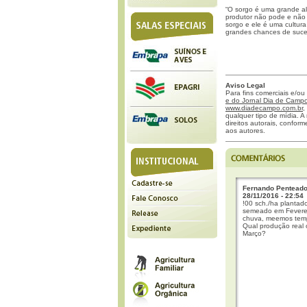
“O sorgo é uma grande al
produtor não pode e não p
sorgo e ele é uma cultur
grandes chances de sucess
Aviso Legal
Para fins comerciais e/ou
e do Jornal Dia de Campo 
www.diadecampo.com.br
,
qualquer tipo de mídia. A 
direitos autorais, confor
aos autores.
Fernando Pentead
28/11/2016 - 22:54
!00 sch./ha plantad
semeado em Feverei
chuva, meemos temp
Qual produção real
Março?