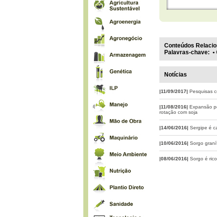
Conteúdos Relacio
Palavras-chave
:
•
Notícias
|11/09/2017|
Pesquisas c
|11/08/2016|
Expansão po
rotação com soja
|14/06/2016|
Sergipe é c
|10/06/2016|
Sorgo graní
|08/06/2016|
Sorgo é ric