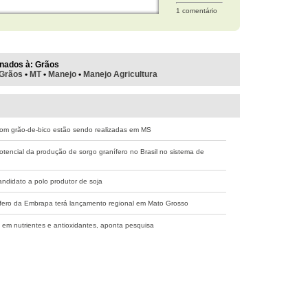
1 comentário
nados à:
Grãos
Grãos
•
MT
•
Manejo
•
Manejo Agricultura
om grão-de-bico estão sendo realizadas em MS
tencial da produção de sorgo granífero no Brasil no sistema de
andidato a polo produtor de soja
fero da Embrapa terá lançamento regional em Mato Grosso
o em nutrientes e antioxidantes, aponta pesquisa