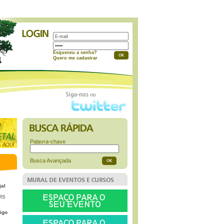
a
Esqueceu a senha?
Quero me cadastrar
Palavra-chave
Busca Avançada
jal
 RS
igo