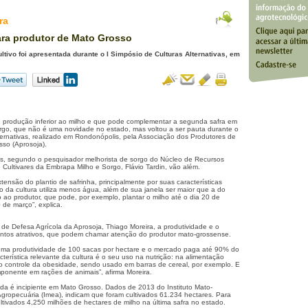
ra
ra produtor de Mato Grosso
ltivo foi apresentada durante o I Simpósio de Culturas Alternativas, em
 produção inferior ao milho e que pode complementar a segunda safra em
rgo, que não é uma novidade no estado, mas voltou a ser pauta durante o
lternativas, realizado em Rondonópolis, pela Associação dos Produtores de
sso (Aprosoja).
ivas, segundo o pesquisador melhorista de sorgo do Núcleo de Recursos
Cultivares da Embrapa Milho e Sorgo, Flávio Tardin, vão além.
ensão do plantio de safrinha, principalmente por suas características
tio da cultura utiliza menos água, além de sua janela ser maior que a do
ão ao produtor, que pode, por exemplo, plantar o milho até o dia 20 de
0 de março”, explica.
de Defesa Agrícola da Aprosoja, Thiago Moreira, a produtividade e o
ntos atrativos, que podem chamar atenção do produtor mato-grossense.
uma produtividade de 100 sacas por hectare e o mercado paga até 90% do
acterística relevante da cultura é o seu uso na nutrição: na alimentação
o controle da obesidade, sendo usado em barras de cereal, por exemplo. E
onente em rações de animais”, afirma Moreira.
nda é incipiente em Mato Grosso. Dados de 2013 do Instituto Mato-
ropecuária (Imea), indicam que foram cultivados 61.234 hectares. Para
ultivados 4,250 milhões de hectares de milho na última safra no estado.