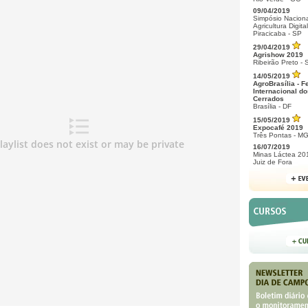
09/04/2019
Simpósio Naciona
Agricultura Digital
Piracicaba - SP
29/04/2019
Agrishow 2019
Ribeirão Preto - 
14/05/2019
AgroBrasília - F
Internacional do
Cerrados
Brasília - DF
15/05/2019
Expocafé 2019
Três Pontas - M
16/07/2019
Minas Láctea 20
Juiz de Fora