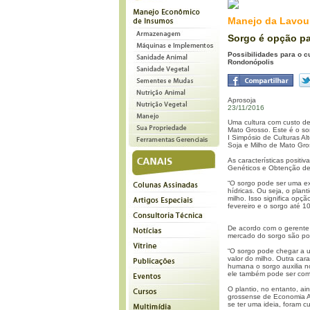
Manejo da Lavou
Sorgo é opção pa
Possibilidades para o cu
Rondonópolis
Aprosoja
23/11/2016
Uma cultura com custo de
Mato Grosso. Este é o so
I Simpósio de Culturas A
Soja e Milho de Mato Gro
As características posit
Genéticos e Obtenção de 
“O sorgo pode ser uma ext
hídricas. Ou seja, o plan
milho. Isso significa opç
fevereiro e o sorgo até 1
De acordo com o gerente 
mercado do sorgo são po
“O sorgo pode chegar a 
valor do milho. Outra car
humana o sorgo auxilia n
ele também pode ser comp
O plantio, no entanto, ai
grossense de Economia Ag
se ter uma ideia, foram c