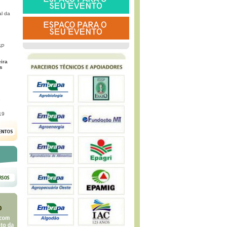
l da
SP
eira
s
G
19