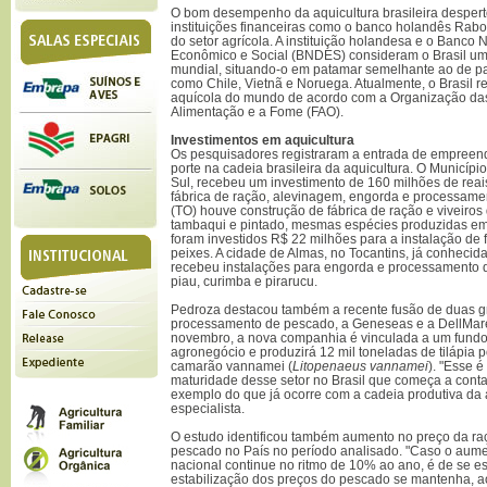
O bom desempenho da aquicultura brasileira despert
instituições financeiras como o banco holandês Rabo
do setor agrícola. A instituição holandesa e o Banco
Econômico e Social (BNDES) consideram o Brasil um 
mundial, situando-o em patamar semelhante ao de pa
como Chile, Vietnã e Noruega. Atualmente, o Brasil r
aquícola do mundo de acordo com a Organização da
Alimentação e a Fome (FAO).
Investimentos em aquicultura
Os pesquisadores registraram a entrada de empreen
porte na cadeia brasileira da aquicultura. O Municípi
Sul, recebeu um investimento de 160 milhões de rea
fábrica de ração, alevinagem, engorda e processamen
(TO) houve construção de fábrica de ração e viveiro
tambaqui e pintado, mesmas espécies produzidas em 
foram investidos R$ 22 milhões para a instalação de fr
peixes. A cidade de Almas, no Tocantins, já conhecid
recebeu instalações para engorda e processamento d
piau, curimba e pirarucu.
Pedroza destacou também a recente fusão de duas g
processamento de pescado, a Geneseas e a DellMare
novembro, a nova companhia é vinculada a um fundo
agronegócio e produzirá 12 mil toneladas de tilápia p
camarão vannamei (
Litopenaeus vannamei
). "Esse é
maturidade desse setor no Brasil que começa a cont
exemplo do que já ocorre com a cadeia produtiva da 
especialista.
O estudo identificou também aumento no preço da raç
pescado no País no período analisado. "Caso o aum
nacional continue no ritmo de 10% ao ano, é de se e
estabilização dos preços do pescado se mantenha, a