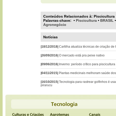
Conteúdos Relacionados à:
Piscicultura
Palavras-chave
:
•
Piscicultura
•
BRASIL
Agronegócio
Notícias
|18/12/2018|
Cartilha atualiza técnicas de criação de
|26/09/2016|
O mercado está pra peixe nativo
|09/06/2016|
Inverno: período crítico para piscicultura
|04/11/2015|
Plantas medicinais melhoram saúde dos 
|16/10/2015|
Tecnologia para rastrear golfinhos é u
pirarucu