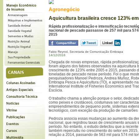
Agronegócio
Aquicultura brasileira cresce 123% e
Rápida profissionalização e intensificação tecnol
nacional de pescado passasse de 257 mil para 574 
2015
Fabio Reynol, Secretaria de Comunicação Embrapa
14/12/2016
Chegada de novas empresas, rápida profissionalizaçã
foram alguns dos fatores observados na aquicultura b
crescimento de 123% entre 2005 e 2015, passando de
toneladas de pescado nesse período. Foi o que mostr
pesquisadores Manoel Pedroza, Andrea Muñoz, Rober
Embrapa Pesca e Aquicultura (TO), e apresentado na
International Institute of Fisheries Economics and Tr
Escócia.
O trabalho chama a atenção porque o setor, dedicad
como peixes e crustáceos, costumava ser caracteriza
empreendimentos de pequeno porte, sistemas extensi
tecnológico, com exceção da produção de camarões no
Pedroza associa essas mudanças ao aumento da d
nacional, que registrou taxas de crescimento anuai
período. No entanto, o estudo detectou que a recent
também repercutiu no crescimento do setor em 2015
relação a 2014, passando de 563 mil para 574 mil to