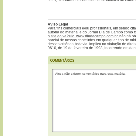
Aviso Legal
Para fins comerciais e/ou profissionais, em sendo ci
autoria do material e do Jornal Dia de Campo como f
o site do veículo: www.diadecampo.com.br
, não há ob
parcial de nossos conteúdos em qualquer tipo de mídi
desses critérios, todavia, implica na violação de direi
9610, de 19 de fevereiro de 1998, incorrendo em dan
Ainda não existem comentários para esta matéria.