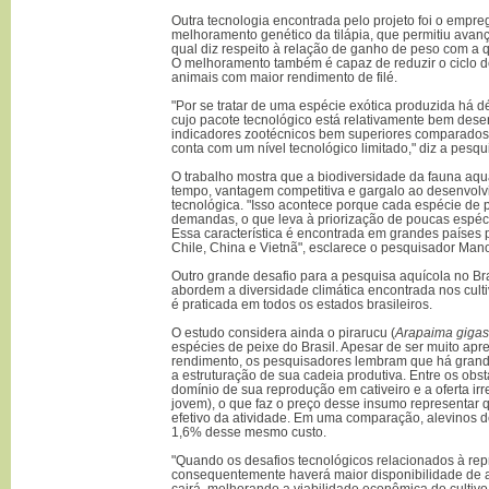
Outra tecnologia encontrada pelo projeto foi o empr
melhoramento genético da tilápia, que permitiu avan
qual diz respeito à relação de ganho de peso com a
O melhoramento também é capaz de reduzir o ciclo d
animais com maior rendimento de filé.
"Por se tratar de uma espécie exótica produzida há 
cujo pacote tecnológico está relativamente bem desen
indicadores zootécnicos bem superiores comparados
conta com um nível tecnológico limitado," diz a pesqu
O trabalho mostra que a biodiversidade da fauna aqu
tempo, vantagem competitiva e gargalo ao desenvolv
tecnológica. "Isso acontece porque cada espécie de 
demandas, o que leva à priorização de poucas espéc
Essa característica é encontrada em grandes países 
Chile, China e Vietnã", esclarece o pesquisador Man
Outro grande desafio para a pesquisa aquícola no Br
abordem a diversidade climática encontrada nos culti
é praticada em todos os estados brasileiros.
O estudo considera ainda o pirarucu (
Arapaima gigas
espécies de peixe do Brasil. Apesar de ser muito ap
rendimento, os pesquisadores lembram que há gran
a estruturação de sua cadeia produtiva. Entre os obstá
domínio de sua reprodução em cativeiro e a oferta irr
jovem), o que faz o preço desse insumo representar
efetivo da atividade. Em uma comparação, alevinos
1,6% desse mesmo custo.
"Quando os desafios tecnológicos relacionados à re
consequentemente haverá maior disponibilidade de a
cairá, melhorando a viabilidade econômica do cultivo 