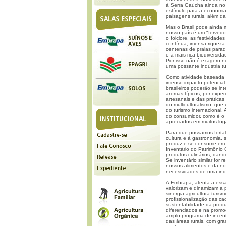
à Serra Gaúcha ainda no s
estímulo para a economia
paisagens rurais, além da 
Mas o Brasil pode ainda 
nosso país é um "fervedou
o folclore, as festividad
contínua, imensa riqueza 
centenas de praias parad
e a mais rica biodiversid
Por isso não é exagero n
uma possante indústria tur
Como atividade baseada e
imenso impacto potencial 
brasileiros poderão se i
aromas típicos, por exper
artesanais e das práticas
do multiculturalismo, que
do turismo internacional
do consumidor, como é o c
apreciados em muitos lu
Para que possamos fortal
cultura e à gastronomia,
produz e se consome em d
Inventário do Patrimônio
produtos culinários, dan
Se inventário similar for
nossos alimentos e da no
necessidades de uma indús
A Embrapa, atenta a ess
valorizam e dinamizam a 
sinergia agricultura-turi
profissionalização das ca
sustentabilidade da prod
diferenciados e na prom
amplo programa de incenti
das áreas rurais, com gra