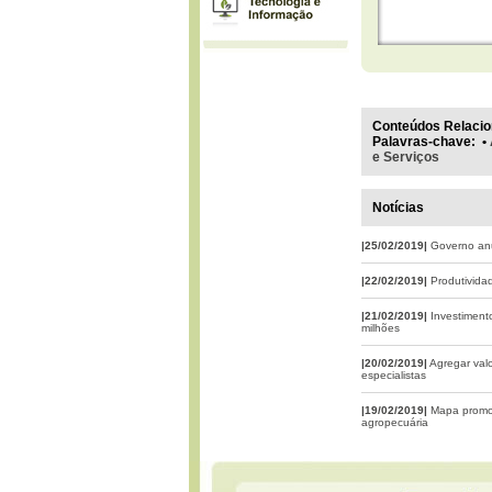
Conteúdos Relacio
Palavras-chave
:
•
e Serviços
Notícias
|25/02/2019|
Governo anu
|22/02/2019|
Produtividad
|21/02/2019|
Investiment
milhões
|20/02/2019|
Agregar valo
especialistas
|19/02/2019|
Mapa promov
agropecuária