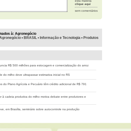
esta matéria
clique aqui
sem comentários
nados à:
Agronegócio
Agronegócio
•
BRASIL
•
Informação e Tecnologia
•
Produtos
ncia R$ 500 milhões para estocagem e comercialização do arroz
e do milho deve ultrapassar estimativa inicial no RS
os do Plano Agrícola e Pecuário têm crédito adicional de R$ 791
r à cadeia produtiva do milho motiva debate entre produtores e
e, em Brasília, seminário sobre autocontrole na produção