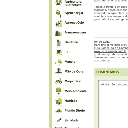
gastronomia e no turismo
Temos à frente o enorme 
marcam a nossa culinária
demanda. A agricultura, 
contribuir também para di
gastronômicas, com gera
Aviso Legal
Para fins comerciais e/ou
e do Jornal Dia de Campo 
www.diadecampo.com.br
,
qualquer tipo de mídia. A 
direitos autorais, confor
aos autores.
Ainda não existem c