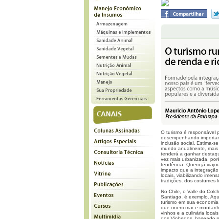
O turismo é responsável
desempenhando important
inclusão social. Estima-s
mundo anualmente, mais 
tenderá a ganhar destaq
vez mais urbanizada, po
tendência. Quem já viajou
impacto que a integração
locais, viabilizando ime
tradições, dos costumes l
No Chile, o Valle do Colc
Santiago, é exemplo. Aqu
turismo em sua economia.
que unem mar e montanhas
vinhos e a culinária loca
dos Vinhedos, baseado no