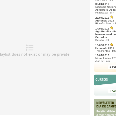
09/04/2019
Simpósio Naciona
Agricultura Digital
Piracicaba - SP
29/04/2019
Agrishow 2019
Ribeirão Preto - 
14/05/2019
AgroBrasília - F
Internacional do
Cerrados
Brasília - DF
15/05/2019
Expocafé 2019
Três Pontas - M
16/07/2019
Minas Láctea 20
Juiz de Fora