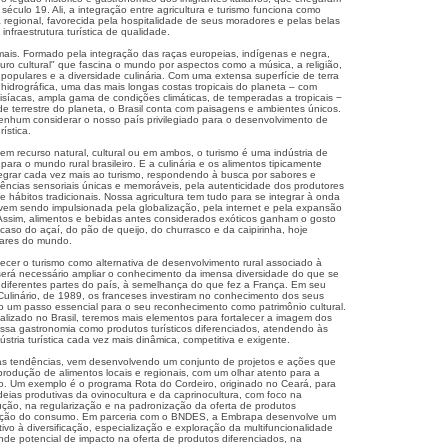
éculo 19. Ali, a integração entre agricultura e turismo funciona como
 regional, favorecida pela hospitalidade de seus moradores e pelas belas
infraestrutura turística de qualidade.
mais. Formado pela integração das raças europeias, indígenas e negra,
ro cultural" que fascina o mundo por aspectos como a música, a religião,
es populares e a diversidade culinária. Com uma extensa superfície de terra
hidrográfica, uma das mais longas costas tropicais do planeta – com
isíacas, ampla gama de condições climáticas, de temperadas a tropicais −
ade terrestre do planeta, o Brasil conta com paisagens e ambientes únicos.
enhum considerar o nosso país privilegiado para o desenvolvimento de
ística.
m recurso natural, cultural ou em ambos, o turismo é uma indústria de
para o mundo rural brasileiro. E a culinária e os alimentos tipicamente
ntegrar cada vez mais ao turismo, respondendo à busca por sabores e
iências sensoriais únicas e memoráveis, pela autenticidade dos produtores
 e hábitos tradicionais. Nossa agricultura tem tudo para se integrar à onda
 vem sendo impulsionada pela globalização, pela internet e pela expansão
. Assim, alimentos e bebidas antes considerados exóticos ganham o gosto
aso do açaí, do pão de queijo, do churrasco e da caipirinha, hoje
gares do mundo.
ecer o turismo como alternativa de desenvolvimento rural associado à
 será necessário ampliar o conhecimento da imensa diversidade do que se
iferentes partes do país, à semelhança do que fez a França. Em seu
 Culinário, de 1989, os franceses investiram no conhecimento dos seus
do um passo essencial para o seu reconhecimento como patrimônio cultural.
 realizado no Brasil, teremos mais elementos para fortalecer a imagem dos
ssa gastronomia como produtos turísticos diferenciados, atendendo às
tria turística cada vez mais dinâmica, competitiva e exigente.
as tendências, vem desenvolvendo um conjunto de projetos e ações que
produção de alimentos locais e regionais, com um olhar atento para a
smo. Um exemplo é o programa Rota do Cordeiro, originado no Ceará, para
deias produtivas da ovinocultura e da caprinocultura, com foco na
ução, na regularização e na padronização da oferta de produtos
oção do consumo. Em parceria com o BNDES, a Embrapa desenvolve um
vo à diversificação, especialização e exploração da multifuncionalidade
nde potencial de impacto na oferta de produtos diferenciados, na