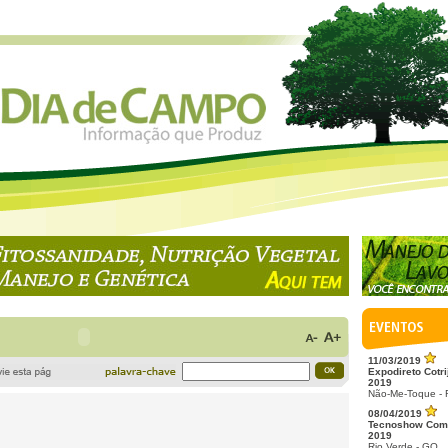
11/03/2019
Expodireto Cotri
2019
Não-Me-Toque -
08/04/2019
Tecnoshow Com
2019
Rio Verde - GO