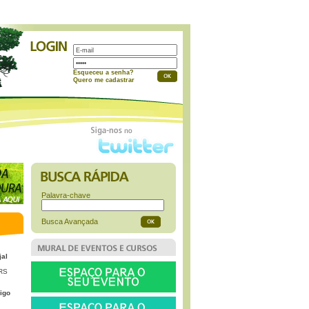
a
Esqueceu a senha?
Quero me cadastrar
Palavra-chave
Busca Avançada
jal
 RS
igo