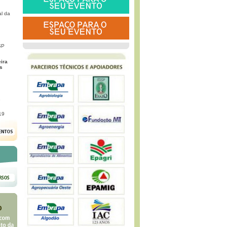
l da
SP
eira
s
G
19