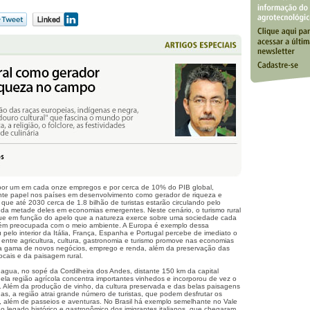
 por um em cada onze empregos e por cerca de 10% do PIB global,
e papel nos países em desenvolvimento como gerador de riqueza e
e que até 2030 cerca de 1.8 bilhão de turistas estarão circulando pelo
da metade deles em economias emergentes. Neste cenário, o turismo rural
ue em função do apelo que a natureza exerce sobre uma sociedade cada
rém preocupada com o meio ambiente. A Europa é exemplo dessa
 pelo interior da Itália, França, Espanha e Portugal percebe de imediato o
 entre agricultura, cultura, gastronomia e turismo promove nas economias
nsa gama de novos negócios, emprego e renda, além da preservação das
ocais e da paisagem rural.
hagua, no sopé da Cordilheira dos Andes, distante 150 km da capital
ela região agrícola concentra importantes vinhedos e incorporou de vez o
 Além da produção de vinho, da cultura preservada e das belas paisagens
, a região atrai grande número de turistas, que podem desfrutar os
is, além de passeios e aventuras. No Brasil há exemplo semelhante no Vale
 legado histórico e gastronômico dos imigrantes italianos, que chegaram