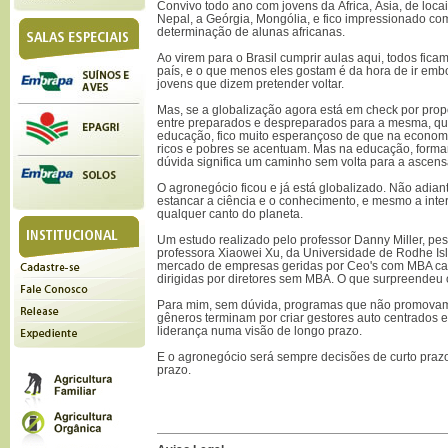
Convivo todo ano com jovens da África, Ásia, de loca
Nepal, a Geórgia, Mongólia, e fico impressionado com 
determinação de alunas africanas.
Ao virem para o Brasil cumprir aulas aqui, todos fic
país, e o que menos eles gostam é da hora de ir embo
jovens que dizem pretender voltar.
Mas, se a globalização agora está em check por prop
entre preparados e despreparados para a mesma, qu
educação, fico muito esperançoso de que na economi
ricos e pobres se acentuam. Mas na educação, forma
dúvida significa um caminho sem volta para a ascens
O agronegócio ficou e já está globalizado. Não adia
estancar a ciência e o conhecimento, e mesmo a inte
qualquer canto do planeta.
Um estudo realizado pelo professor Danny Miller, pe
professora Xiaowei Xu, da Universidade de Rodhe Isl
mercado de empresas geridas por Ceo's com MBA ca
dirigidas por diretores sem MBA. O que surpreendeu
Para mim, sem dúvida, programas que não promovam 
gêneros terminam por criar gestores auto centrados e
liderança numa visão de longo prazo.
E o agronegócio será sempre decisões de curto praz
prazo.