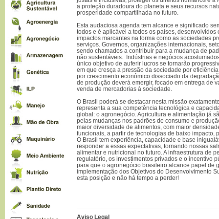
a proteção duradoura do planeta e seus recursos nat
prosperidade compartilhada no futuro.
Esta audaciosa agenda tem alcance e significado sem
todos e é aplicável a todos os países, desenvolvidos
impactos marcantes na forma como as sociedades 
serviços. Governos, organizações internacionais, set
sendo chamados a contribuir para a mudança de pa
não sustentáveis. Indústrias e negócios acostumados
único objetivo de auferir lucros se tornarão progres
em que cresça a pressão da sociedade por eficiência
por crescimento econômico dissociado da degradaç
de produção deverá emergir, focado em entrega de va
venda de mercadorias à sociedade.
O Brasil poderá se destacar nesta missão exatament
representa a sua competência tecnológica e capacid
global: o agronegócio. Agricultura e alimentação já 
pelas mudanças nos padrões de consumo e produção.
maior diversidade de alimentos, com maior densidade 
funcionais, a partir de tecnologias de baixo impacto,
O Brasil tem experiência, capacidade e base inigualá
responder a essas expectativas, tornando nossas saf
alimentar e nutricional no futuro. A infraestrutura de
regulatório, os investimentos privados e o incentivo 
para que o agronegócio brasileiro alcance papel de
implementação dos Objetivos do Desenvolvimento Sus
esta posição e não há tempo a perder!
Aviso Legal