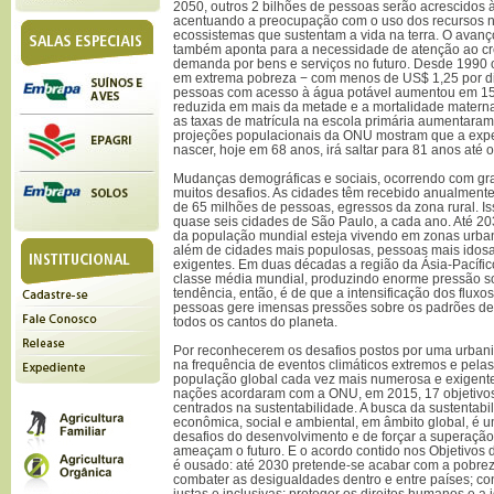
2050, outros 2 bilhões de pessoas serão acrescidos 
acentuando a preocupação com o uso dos recursos na
ecossistemas que sustentam a vida na terra. O avanç
também aponta para a necessidade de atenção ao cre
demanda por bens e serviços no futuro. Desde 1990
em extrema pobreza − com menos de US$ 1,25 por d
pessoas com acesso à água potável aumentou em 15%,
reduzida em mais da metade e a mortalidade matern
as taxas de matrícula na escola primária aumentara
projeções populacionais da ONU mostram que a expe
nascer, hoje em 68 anos, irá saltar para 81 anos até o
Mudanças demográficas e sociais, ocorrendo com gra
muitos desafios. As cidades têm recebido anualment
de 65 milhões de pessoas, egressos da zona rural. I
quase seis cidades de São Paulo, a cada ano. Até 2
da população mundial esteja vivendo em zonas urban
além de cidades mais populosas, pessoas mais idos
exigentes. Em duas décadas a região da Ásia-Pacífi
classe média mundial, produzindo enorme pressão s
tendência, então, é de que a intensificação dos fluxos
pessoas gere imensas pressões sobre os padrões d
todos os cantos do planeta.
Por reconhecerem os desafios postos por uma urban
na frequência de eventos climáticos extremos e pel
população global cada vez mais numerosa e exigente
nações acordaram com a ONU, em 2015, 17 objetivos
centrados na sustentabilidade. A busca da sustentab
econômica, social e ambiental, em âmbito global, é
desafios do desenvolvimento e de forçar a superação
ameaçam o futuro. E o acordo contido nos Objetivos
é ousado: até 2030 pretende-se acabar com a pobrez
combater as desigualdades dentro e entre países; con
justas e inclusivas; proteger os direitos humanos e 