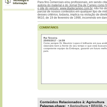
Para fins comerciais e/ou profissionais, em sendo ci
autoria do material e do Jornal Dia de Campo como f
o site do veículo: www.diadecampo.com.br
, não há ob
parcial de nossos conteúdos em qualquer tipo de mídi
desses critérios, todavia, implica na violação de direi
9610, de 19 de fevereiro de 1998, incorrendo em dan
Rui Teixeira
25/05/2017 - 14:59
Como sempre Dr. Mauricio Lopes é brilhante em sua anál
visionário bem a frente do seu tempo e que está buscan
competente equipe da Embrapa, garantir um futuro melho
país.
Conteúdos Relacionados à:
Agricultura
Palavras-chave
:
•
Agricultura
•
BRASIL
•