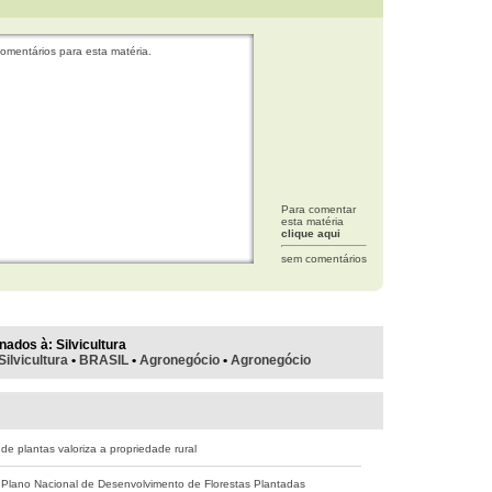
omentários para esta matéria.
Para comentar
esta matéria
clique aqui
sem comentários
nados à:
Silvicultura
Silvicultura
•
BRASIL
•
Agronegócio
•
Agronegócio
de plantas valoriza a propriedade rural
Plano Nacional de Desenvolvimento de Florestas Plantadas