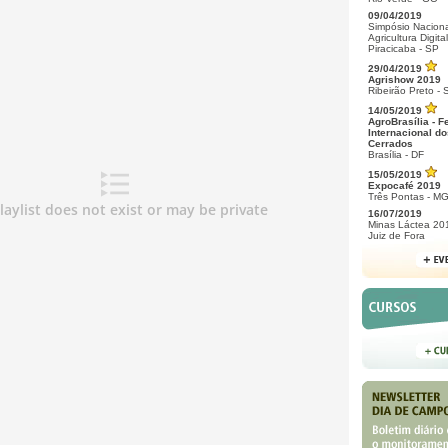
09/04/2019
Simpósio Naciona
Agricultura Digital
Piracicaba - SP
29/04/2019
Agrishow 2019
Ribeirão Preto - 
14/05/2019
AgroBrasília - F
Internacional do
Cerrados
Brasília - DF
15/05/2019
Expocafé 2019
Três Pontas - M
16/07/2019
Minas Láctea 20
Juiz de Fora