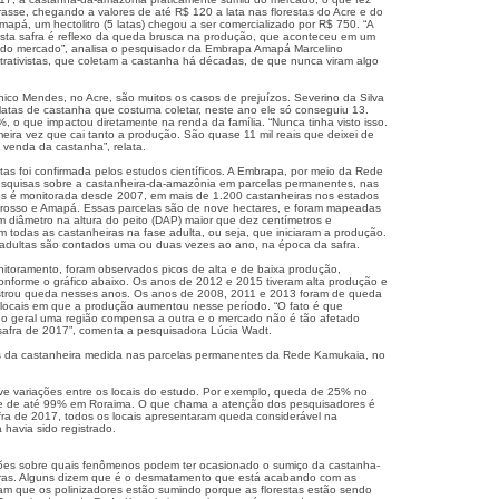
asse, chegando a valores de até R$ 120 a lata nas florestas do Acre e do
apá, um hectolitro (5 latas) chegou a ser comercializado por R$ 750. “A
sta safra é reflexo da queda brusca na produção, que aconteceu em um
do mercado”, analisa o pesquisador da Embrapa Amapá Marcelino
trativistas, que coletam a castanha há décadas, de que nunca viram algo
hico Mendes, no Acre, são muitos os casos de prejuízos. Severino da Silva
 latas de castanha que costuma coletar, neste ano ele só conseguiu 13.
o que impactou diretamente na renda da família. “Nunca tinha visto isso.
eira vez que cai tanto a produção. São quase 11 mil reais que deixei de
 venda da castanha”, relata.
stas foi confirmada pelos estudos científicos. A Embrapa, por meio da Rede
squisas sobre a castanheira-da-amazônia em parcelas permanentes, nas
os é monitorada desde 2007, em mais de 1.200 castanheiras nos estados
Grosso e Amapá. Essas parcelas são de nove hectares, e foram mapeadas
m diâmetro na altura do peito (DAP) maior que dez centímetros e
 todas as castanheiras na fase adulta, ou seja, que iniciaram a produção.
 adultas são contados uma ou duas vezes ao ano, na época da safra.
itoramento, foram observados picos de alta e de baixa produção,
 conforme o gráfico abaixo. Os anos de 2012 e 2015 tiveram alta produção e
istrou queda nesses anos. Os anos de 2008, 2011 e 2013 foram de queda
locais em que a produção aumentou nesse período. “O fato é que
 no geral uma região compensa a outra e o mercado não é tão afetado
afra de 2017”, comenta a pesquisadora Lúcia Wadt.
s da castanheira medida nas parcelas permanentes da Rede Kamukaia, no
e variações entre os locais do estudo. Por exemplo, queda de 25% no
e de até 99% em Roraima. O que chama a atenção dos pesquisadores é
ra de 2017, todos os locais apresentaram queda considerável na
havia sido registrado.
ções sobre quais fenômenos podem ter ocasionado o sumiço da castanha-
iras. Alguns dizem que é o desmatamento que está acabando com as
eram que os polinizadores estão sumindo porque as florestas estão sendo