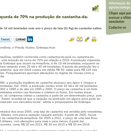
 queda de 70% na produção de castanha-da-
e 10 mil toneladas este ano e preço da lata (11 Kg) da castanha saltou
ndônia, e Priscila Viudes, Embrapa Acre
amazônia, também conhecida como castanha-do-pará ou castanha-do-
ano uma redução de cerca de 70% em relação a 2016. A produção esperada,
a Embrapa que atuam na Amazônia, é de 10 mil toneladas, enquanto as
nham variando entre 20 mil e 40 mil toneladas. A queda da produção fez o
 castanha, que em 2016 custou em média R$ 50, saltar para R$ 120 nas
iões. Pesquisadores apontam alterações no regime de chuvas como a
eda.
990, a produção brasileira de castanha alcançou seu ápice e chegou a
oneladas. Até 2003, a produção oscilou entre 20 mil e 40 mil toneladas,
992 e 1996 e de alta em 1995 e 2000. O preço da castanha é um forte
rativistas entrem nas florestas e coletem os frutos. Em muitas áreas
esso, só compensa coletar a castanha a partir de um determinado preço, pois
o. “Assim, acredita-se que a variação na produção em alguns anos pode ter
 praticado nos mercados locais”, afirma a pesquisadora da Embrapa
eados dos anos 2000, uma lata de castanha era vendida pelo extrativista
dólares, com pouca variação naquele período. A partir de 2005, houve
e da castanha-da-amazônia. De 2005 a 2011, o preço de uma lata ficou
8 dólares, com alterações para mais e para menos. A partir daí,
rescentes, como R$ 20 em 2013, R$ 30 em 2015 e R$ 50 em 2016.
017, a castanha-da-amazônia praticamente sumiu do mercado, o que fez