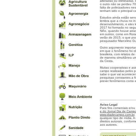
alteradas ou eliminadas
o outro não se perdeu 7
falta de polinizadores n
tenham sido o principal 
Estudos ainda estão sendo
lembra que a chuva no in
desenvolvimento, e eles 
2017 foi formada no segu
Niño, quando houve atra
em outros, como em Rora
verão de 2015, o que pod
pesquisador Marcelino G
Outro argumento importan
em que o fenômeno foi o
brasileira, com relatos d
de maneira simultânea um
da Costa.
Muitas cooperativas e a
campo realizadas pelos p
sabe o que vai acontece
pesquisas constantes a fi
prever fenômenos como est
Aviso Legal
Para fins comerciais e/ou
e do Jornal Dia de Campo 
www.diadecampo.com.br
,
qualquer tipo de mídia. A 
direitos autorais, confor
aos autores.