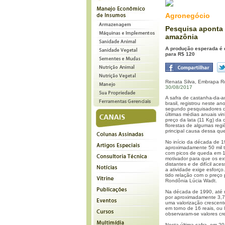
Agronegócio
Pesquisa aponta
amazônia
A produção esperada é d
para R$ 120
Renata Silva, Embrapa Ro
30/08/2017
A safra de castanha-da-
brasil, registrou neste 
segundo pesquisadores d
últimas médias anuais vi
preço da lata (11 Kg) da
florestas de algumas reg
principal causa dessa qu
No início da década de 1
aproximadamente 50 mil t
com picos de queda em 1
motivador para que os ext
distantes e de difícil ac
a atividade exige esforç
tido relação com o preço
Rondônia Lúcia Wadt.
Na década de 1990, até m
por aproximadamente 3,7 
uma valorização crescent
em torno de 16 reais, ou 
observaram-se valores c
Nesta última safra, em 2