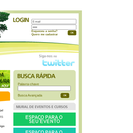
a
Esqueceu a senha?
Quero me cadastrar
Palavra-chave
Busca Avançada
jal
 RS
igo