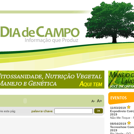
11/03/2019
Expodireto Cotri
2019
Não-Me-Toque -
08/04/2019
Tecnoshow Com
2019
Rio Verde - GO