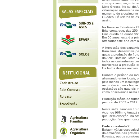
com que seu preço dispar
Mato Grosso. No sul do Am
valorização observada ne
momento de crescimento 
Guedes. Há relatos de ex
assim.
Na Reserva Extrativista C
Brito conta que, das 250
Uma queda de quase 95%, 
Em 50 anos, esta é a prim
arrecadar este ano com a
A impressão dos extrativi
Kamukaia, desenvolve pe
quais a produção de frut
do Acre, Roraima, Mato 
todas as castanheiras co
monitorada a produção em
Os frutos dessas árvores
Durante o período do mon
alternando entre locais,
pelo menos um local reg
na produção, mas houve 
oscilações são naturais,
como observamos nesta s
Produção média de fruto
período de 2007 a 2017
Nesta safra, também houv
Acre, de 96% no Amapá 
que, sem exceção, na saf
produção, fato que nunca 
Cadê a castanha?
Existem várias especula
da-amazônia das pratele
florestas, outros consid