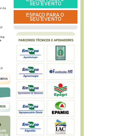
l da
SP
eira
s
G
19