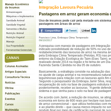
Integração Lavoura Pecuária
Pastagens em arroz geram economia 
Uso de insumos pode cair pela metade em sistema
pastagens em áreas de arroz
Francisco Lima, Embrapa Clima Temperado
09/10/2017
A pesquisa com manejo de pastagens em Integração 
indicado possibilidade de redução de 50% no uso de f
restabelecimento das lavouras de arroz na mesma áre
pela Embrapa Clima Temperado (Pelotas, RS) nas pr
entorno da Estação Ecológica do Taim (Esec Taim), e
realizado desde 2014 na região e foi tema de um Di
Fazenda Santa Cândida no dia 05 de outubro.
Basicamente, a estratégia consiste na adubação das
no ajuste de carga animal e na ressemeadura natura
leguminosas para rotação com as lavouras após fim d
Segundo o pesquisador da Embrapa Jamir Silva, resp
recuperação do solo na fase de pastagens estrutura 
posteriormente, receber as lavouras. “A gente defen
sistema e que venha para o solo na fase de pastagem”
De acordo com Jamir, a redução de insumos, se ating
economia em torno de 600 reais por hectare nas lavo
de arroz convencional – que utiliza herbicidas com m
e ao plantio direto – que causa menos impacto no sol
produto final por meio de certificação nacional de sus