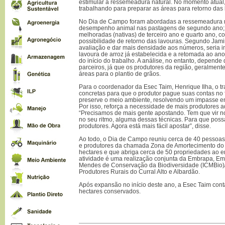
estimular a ressemeadura natural. No momento atual
trabalhando para preparar as áreas para retorno das 
No Dia de Campo foram abordadas a ressemeadura n
desempenho animal nas pastagens de segundo ano;
melhoradas (nativas) de terceiro ano e quarto ano, 
possibilidade de retorno das lavouras. Segundo Jamir
avaliação e dar mais densidade aos números, seria i
lavoura de arroz já estabelecida e a retomada ao ano
do início do trabalho. A análise, no entanto, depende
parceiros, já que os produtores da região, geralment
áreas para o plantio de grãos.
Para o coordenador da Esec Taim, Henrique Ilha, o t
concretas para que o produtor pague suas contas no
preserve o meio ambiente, resolvendo um impasse e
Por isso, reforça a necessidade de mais produtores 
“Precisamos de mais gente apostando. Tem que vir n
no seu ritmo, alguma dessas técnicas. Para que possam
produtores. Agora está mais fácil apostar”, disse.
Ao todo, o Dia de Campo reuniu cerca de 40 pessoas,
e produtores da chamada Zona de Amortecimento do 
hectares e que abriga cerca de 50 propriedades ao e
atividade é uma realização conjunta da Embrapa, Ema
Mendes de Conservação da Biodiversidade (ICMBio)/
Produtores Rurais do Curral Alto e Albardão.
Após expansão no início deste ano, a Esec Taim con
hectares conservados.