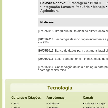
Palavras-chave
:
•
Pastagem
•
BRASIL
•
I
•
Integração Lavoura Pecuária
•
Manejo
•
Agricultura
Notícias
|07/02/2018|
Braquiária muito além da alimentação a
|30/01/2018|
Tecnologia de inoculação incrementa a 
em 25%
|30/05/2017|
Banco de dados para pastagens brasilei
|09/06/2016|
Leite: planejamento minimiza efeito do c
|07/01/2016|
Conservação do solo e da água para pas
abordagem sistêmica