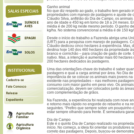
Ganho animal
No que diz respeito ao gado, o trabalho tem gerado 
propriedades com manejo de pastagens e ajuste de 
Cláudio Silva, anfitrião do Dia de Campo, os animais
ano de idade e 450 kg em torno de 18 a 24 meses. E
média é de 200 kg neste mesmo período. O ganho de
kg/ha. No sistema convencional a média é de 150 kg/
Desde o início do trabalho a Fazenda abriga uma Un
(URT) para a pesquisa com manejo de pastagens. Co
Cláudio dedicou cinco hectares à experiência. Mas, 
destina hoje 140 dos 460 hectares da propriedade às
branco e cornichão – para criação de gado de corte.
nativo. Mas, a intenção é aumentar mais 60 hectare
200 hectares dedicados às pastagens.
Uma das orientações-chave do trabalho é saber quan
pastagens e qual a carga animal por área. No Dia de
importância de se colocar os animais mais jovens na 
existente nas propriedades – nas melhores pastagens
consumo com maior ganho em peso vivo. Os animais 
comercialização, devem ser colocados junto às áreas
com complementação de grãos.
Na Fazenda, a experiência foi realizada com nove a
e retorno mais rápido no engorde do rebanho e na r
seguintes. “Prefiro que sempre sobre um pouquinho 
estar sempre olhando para frente. É semeadura garant
Dia de Campo
Este é o quinto Dia de Campo realizado na proprieda
início. No começo, a ideia foi orientar os produtores
correto das pastagens. Depois, buscou-se demonstrar