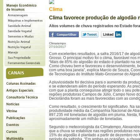
Clima
Clima favorece produção de algodão 
Altos volumes de chuva registrados no Estado fora
Climatempo
27/10/2017
Com excelentes resultados, a safra 2016/17 de algo
Grosso. O principal motivo foi o clima, favorável nos 
“Mais de 85% do algodão do estado é plantado na seg
Como choveu bem e favoreceu o desenvolvimento, boa
com uma boa janela”, explica Marcio de Souza, Coo
de Tecnologias do Instituto Mato-Grossense do Algod
A pluviosidade foi decisiva para o aumento da produ
e se estenderam além do período esperando. As preci
com que a planta conseguisse atingir todo o seu potenc
regiões produtoras Campos de Júlio, Campo Novo do
Deciolândia foram as mais favorecidas com as condiçõ
Como resultado, o crescimento foi significativo. Na sa
produtividade média da Companhia Nacional de Abas
897.235 mil toneladas de algodão em pluma. Nesta, 
aproximadamente um milhão de toneladas.
Segundo o meteorologista da Climatempo, Alexandre
que a chuva se estabilize nas regiões produtoras no
15% do algodão é plantado a partir de dezembro no 
período da safrinha. “Em ambas as ocasiões, a chuva