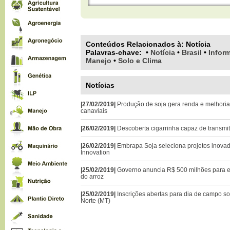
Conteúdos Relacionados à:
Notícia
Palavras-chave
:
•
Notícia
•
Brasil
•
Infor
Manejo
•
Solo e Clima
Notícias
|27/02/2019|
Produção de soja gera renda e melhoria
canaviais
|26/02/2019|
Descoberta cigarrinha capaz de transmi
|26/02/2019|
Embrapa Soja seleciona projetos inova
Innovation
|25/02/2019|
Governo anuncia R$ 500 milhões para 
do arroz
|25/02/2019|
Inscrições abertas para dia de campo s
Norte (MT)