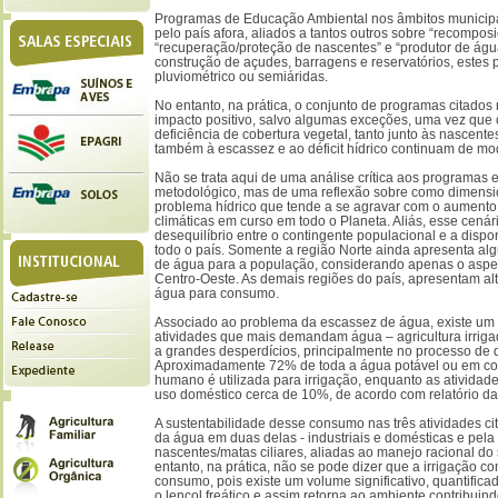
Programas de Educação Ambiental nos âmbitos municipal,
pelo país afora, aliados a tantos outros sobre “recompos
“recuperação/proteção de nascentes” e “produtor de águ
construção de açudes, barragens e reservatórios, estes 
pluviométrico ou semiáridas.
No entanto, na prática, o conjunto de programas citados
impacto positivo, salvo algumas exceções, uma vez que
deficiência de cobertura vegetal, tanto junto às nascente
também à escassez e ao déficit hídrico continuam de mod
Não se trata aqui de uma análise crítica aos programas e
metodológico, mas de uma reflexão sobre como dimensio
problema hídrico que tende a se agravar com o aument
climáticas em curso em todo o Planeta. Aliás, esse cená
desequilíbrio entre o contingente populacional e a dispo
todo o país. Somente a região Norte ainda apresenta alg
de água para a população, considerando apenas o aspect
Centro-Oeste. As demais regiões do país, apresentam al
água para consumo.
Associado ao problema da escassez de água, existe um
atividades que mais demandam água – agricultura irrigad
a grandes desperdícios, principalmente no processo de d
Aproximadamente 72% de toda a água potável ou em con
humano é utilizada para irrigação, enquanto as ativida
uso doméstico cerca de 10%, de acordo com relatório da
A sustentabilidade desse consumo nas três atividades c
da água em duas delas - industriais e domésticas e pel
nascentes/matas ciliares, aliadas ao manejo racional do
entanto, na prática, não se pode dizer que a irrigação
consumo, pois existe um volume significativo, quantificad
o lençol freático e assim retorna ao ambiente contribui