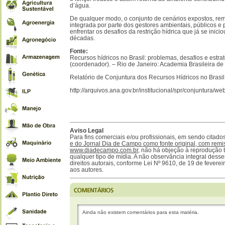
d’água.
De qualquer modo, o conjunto de cenários expostos, re
integrada por parte dos gestores ambientais, públicos e 
enfrentar os desafios da restrição hídrica que já se inici
décadas.
Fonte:
Recursos hídricos no Brasil: problemas, desafios e estrat
(coordenador). – Rio de Janeiro: Academia Brasileira de 
Relatório de Conjuntura dos Recursos Hídricos no Brasil
http://arquivos.ana.gov.br/institucional/spr/conjuntura/w
Aviso Legal
Para fins comerciais e/ou profissionais, em sendo citad
e do Jornal Dia de Campo como fonte original, com remis
www.diadecampo.com.br
, não há objeção à reprodução 
qualquer tipo de mídia. A não observância integral desses
direitos autorais, conforme Lei Nº 9610, de 19 de fever
aos autores.
Ainda não existem comentários para esta matéria.