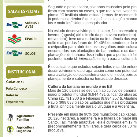
Segundo o pesquisador, os danos causados pela pra
ficam com marcas na casca, o que reduz seu valor co
planta. “O Instituto ainda estuda formas de recomend
já podemos orientar é que seja feita a catação manu
los e matá-los”, falou o pesquisador.
No estudo desenvolvido pelo Incaper, foi observado q
inverno (agosto) até o início da primavera (setembro)
(novembro), teve uma redução na frequência das esp
noite e as perdas foram de 10-40% dependendo da é
o ovipositor para abrir fendas nos galhos onde colo
encontrados nas plantações de bananeiras e os dan
plantações de banana. Isso indica que a postura é fe
posteriormente
M. intermedius
migra para a cultura d
É necessário que estudos sejam feitos visando enten
desenvolvimento da praga, assim como seu potencial 
uma avaliação do ecossistema como um todo, pois po
planejamento e subsidia na tomada de decisão.
Cultura da banana no mundo e no ES
Mais de 120 países se dedicam ao cultivo de banana 
maior produtor mundial (6.844.491 t), ficando atrás a
China (11.791.900 t) e Filipinas (8.884.857 t). Atualm
Paulo (998.038 t) são os Estados que mais produze
a fruta, principalmente para o Uruguai e a Argentina.
Presente em mais de 90% dos municípios capixabas,
26.320 hectares, a bananeira é a fruteira de maior imp
Santo. Facilmente adaptável, ela é cultivada em 17 mi
predominantemente familiares, e gera cerca de 30 m
produtiva.