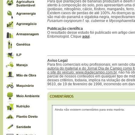
Para que plantações de bananas produzam e deem re
atento à composição do solo, pois apresentam uma d
(potássio, nitrogênio, cálcio, fósforo, manganês, ferro.
Existem casos de perdas de até 100%. As doenças 
são mal-do-panamá e sigatoka-negra, respectivamen
Fusarium oxysporum f.
sp
. cubense
e
Mycosphaerella 
Publicação científica
O resultado desse estudo foi publicado em artigo cient
Entomologist. Clique
aqui
.
Aviso Legal
Para fins comerciais e/ou profissionais, em sendo ci
autoria do material e do Jornal Dia de Campo como f
o site do veículo: www.diadecampo.com.br
, não há ob
parcial de nossos conteúdos em qualquer tipo de mídi
desses critérios, todavia, implica na violação de direi
9610, de 19 de fevereiro de 1998, incorrendo em dan
Ainda não existem comentários para esta matéria.