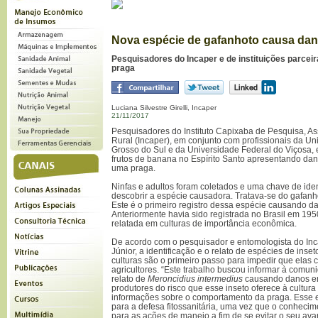
Nova espécie de gafanhoto causa dan
Pesquisadores do Incaper e de instituições parceir
praga
Luciana Silvestre Girelli, Incaper
21/11/2017
Pesquisadores do Instituto Capixaba de Pesquisa, As
Rural (Incaper), em conjunto com profissionais da U
Grosso do Sul e da Universidade Federal do Viçosa,
frutos de banana no Espírito Santo apresentando dan
uma praga.
Ninfas e adultos foram coletados e uma chave de ident
descobrir a espécie causadora. Tratava-se do gafan
Este é o primeiro registro dessa espécie causando d
Anteriormente havia sido registrada no Brasil em 195
relatada em culturas de importância econômica.
De acordo com o pesquisador e entomologista do In
Júnior, a identificação e o relato de espécies de in
culturas são o primeiro passo para impedir que elas 
agricultores. “Este trabalho buscou informar à comuni
relato de
Meroncidius intermedius
causando danos em 
produtores do risco que esse inseto oferece à cultur
informações sobre o comportamento da praga. Esse 
para a defesa fitossanitária, uma vez que o conheci
para as ações de manejo a fim de se evitar o seu ava