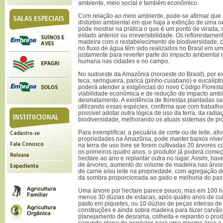
ambiente, meio social e também econômico.
Com relação ao meio ambiente, pode-se afirmar qu
distúrbio ambiental em que haja a extinção de uma o
pode mostrar na prática o que é um ponto de virada, 
estado anterior ou irreversibilidade. Os reflorestame
madeira com o restabelecimento de biodiversidade, c
no fluxo de água têm sido realizados no Brasil em u
justamente para reverter parte do impacto ambiental 
humana nas cidades e no campo.
No sudoeste da Amazônia (noroeste do Brasil), por ex
teca, seringueira, paricá (pinho-cuiabano) e eucalip
poderá atender a exigências do novo Código Floresta
viabilidade econômica e de redução de impacto ambie
desmatamento. A existência de florestas plantadas s
utilizando essas espécies, confirma que com trabalh
possível adotar outra lógica de uso da terra, da radia
biodiversidade, melhorando os atuais sistemas de p
Para exemplificar, a pecuária de corte ou de leite, at
propriedades na Amazônia, pode manter baixos nívei
na terra de uso livre se forem cultivadas 20 árvores 
os primeiros quatro anos, o produtor já poderá começ
hectare ao ano e replantar outra no lugar. Assim, hav
de árvores, aumento do volume de madeira nas árvo
de carne e/ou leite na propriedade, com agregação d
da sombra proporcionada ao gado e melhoria do past
Uma árvore por hectare parece pouco, mas em 100 he
menos 30 dúzias de estacas, após quatro anos de cult
pasto em piquetes, ou 10 dúzias de peças inteiras d
construções e ainda sobra madeira para fazer carvão v
planejamento de desrama, colheita e replantio o pro
segundo plano de negócios para uma mesma área e, d