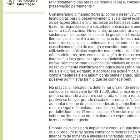
reflorestamento das áreas de reserva legal e, conse
preservação permanente?
Considerando o manejo florestal como o desenvolvim
tecnologias para o desenvolvimento sustentável econ
as gerações atuais e futuras, testar as hipóteses aqu
trazer as respostas que a sociedade precisa para au
da terra na Amazônia. No entanto, ao considerar a def
sustentável, de acordo com a lei de gestão de florest
florestal sustentável é a administração da floresta pa
econômicos, sociais e ambientais, respeitando-se o
ecossistema objeto do manejo e considerando-se, cum
utilização de múltiplas espécies madeireiras, de múl
não madeireiros, bem como a utilização de outros be
florestal”, o foco pode ser apenas administrativo sobre
nativa, sem mencionar os conceitos relativos ao des
desenvolvimento científico-tecnológico necessário pa
atuais e futuras. Portanto, a abordagem acadêmica e
complementares e em algum ponto semelhantes, não
possível administrar bem o que se conhece bem.
Na prática, o mercado irá determinar o valor do metro
contudo, se esse valor for R$ 15,00, atual preço de 
primária, quando a árvore é comprada em pé, a renda 
positiva se houver grande escala de produção. Nesse 
aumentar o leque de possibilidades de manejo flores
reserva legal reflorestadas, com intensidades de ex
produtividade dos diferentes tipos de florestas e a
cobertura florestal na área explorada e esperando o
fazer o melhor negócio.
Embora os custos para implantar e conduzir uma flore
que o produtor rural possa contar com recursos não 
financeiro de fomento a atividades florestais produti