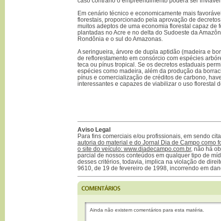
caso contrário o empreendimento poderá ser inviável 
Em cenário técnico e economicamente mais favoráv
florestais, proporcionado pela aprovação de decretos
muitos adeptos de uma economia florestal capaz de for
plantadas no Acre e no delta do Sudoeste da Amazônia
Rondônia e o sul do Amazonas.
A seringueira, árvore de dupla aptidão (madeira e bor
de reflorestamento em consórcio com espécies arbóre
teca ou pínus tropical. Se os decretos estaduais per
espécies como madeira, além da produção da borrach
pínus e comercialização de créditos de carbono, hav
interessantes e capazes de viabilizar o uso florestal
Aviso Legal
Para fins comerciais e/ou profissionais, em sendo ci
autoria do material e do Jornal Dia de Campo como f
o site do veículo: www.diadecampo.com.br
, não há ob
parcial de nossos conteúdos em qualquer tipo de mídi
desses critérios, todavia, implica na violação de direi
9610, de 19 de fevereiro de 1998, incorrendo em dan
Ainda não existem comentários para esta matéria.