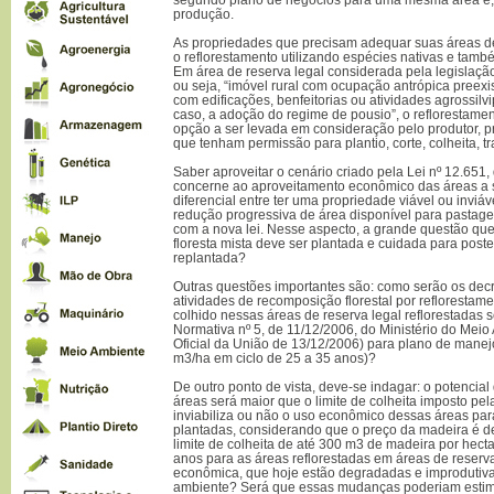
produção.
As propriedades que precisam adequar suas áreas de
o reflorestamento utilizando espécies nativas e tam
Em área de reserva legal considerada pela legislaçã
ou seja, “imóvel rural com ocupação antrópica preexi
com edificações, benfeitorias ou atividades agrossilvi
caso, a adoção do regime de pousio”, o reflorestam
opção a ser levada em consideração pelo produtor, 
que tenham permissão para plantio, corte, colheita, t
Saber aproveitar o cenário criado pela Lei nº 12.651
concerne ao aproveitamento econômico das áreas a s
diferencial entre ter uma propriedade viável ou invi
redução progressiva de área disponível para pastage
com a nova lei. Nesse aspecto, a grande questão que
floresta mista deve ser plantada e cuidada para poste
replantada?
Outras questões importantes são: como serão os decr
atividades de recomposição florestal por refloresta
colhido nessas áreas de reserva legal reflorestadas s
Normativa nº 5, de 11/12/2006, do Ministério do Meio
Oficial da União de 13/12/2006) para plano de manejo
m3/ha em ciclo de 25 a 35 anos)?
De outro ponto de vista, deve-se indagar: o potenci
áreas será maior que o limite de colheita imposto pela
inviabiliza ou não o uso econômico dessas áreas para 
plantadas, considerando que o preço da madeira é 
limite de colheita de até 300 m3 de madeira por hect
anos para as áreas reflorestadas em áreas de reserva
econômica, que hoje estão degradadas e improdutivas
ambiente? Será que essas mudanças poderiam estimu