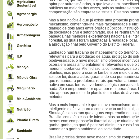
optar por outros métodos, o que leva a um inaceitáve
públicos na maioria das vezes, pois os maiores empr
compensação são empresas distritais. Estamos numa
Mas a boa notícia é que já existe uma proposta pront
mecanismo, conferindo-lhe mais racionalidade e eficiê
diálogo de dois anos entre órgãos públicos, institui
da sociedade civil e setor privado, que se reuniram n
baseada nas melhores experiências nacionais e int
florestal, as quais foram adaptadas à realidade local
a aprovação final pelo Governo do Distrito Federal.
Lastreado num trabalho de mapeamento do território, 
relevantes para a produção de água, proteção do so
biodiversidade, o novo mecanismo oferece incentiv
ocorra em áreas ambientalmente relevantes e que o
menor importância. Além disso, a compensação não 
plantios, mas poderá ocorrer também por meio da pr
ser, por lei, desmatadas, garantindo sua permanênci
que remunerará produtores rurais que voluntariame
nativa em suas terras, invertendo a lógica perversa 
nada. Se o empreendedor optar por recuperar áreas 
não apenas por meio do plantio de mudas de árvore
métodos.
Mas o mais importante é que o novo mecanismo, ao
inteligente e efetivo para a conservação ambiental, 
Simulações mostram que alguns empreendimentos qu
Brasília, como é o caso de loteamentos ou mineraçõe
menos com compensação florestal do que atualmente.
ganha-ganha, na qual é possível diminuir o custo fi
aumentar o ganho ambiental da sociedade.
Brasília precisa desse novo mecanismo de compensaçã