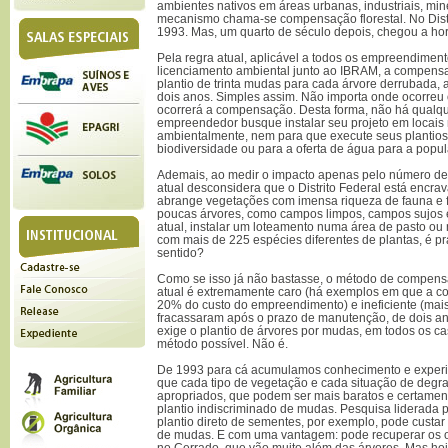
ambientes nativos em áreas urbanas, industriais, mine
mecanismo chama-se compensação florestal. No Distr
1993. Mas, um quarto de século depois, chegou a hora
Pela regra atual, aplicável a todos os empreendime
licenciamento ambiental junto ao IBRAM, a compensaç
plantio de trinta mudas para cada árvore derrubada,
dois anos. Simples assim. Não importa onde ocorre
ocorrerá a compensação. Desta forma, não há qualqu
empreendedor busque instalar seu projeto em locais
ambientalmente, nem para que execute seus plantios
biodiversidade ou para a oferta de água para a popu
Ademais, ao medir o impacto apenas pelo número de 
atual desconsidera que o Distrito Federal está encr
abrange vegetações com imensa riqueza de fauna e f
poucas árvores, como campos limpos, campos sujos e 
atual, instalar um loteamento numa área de pasto ou
com mais de 225 espécies diferentes de plantas, é p
sentido?
Como se isso já não bastasse, o método de compensa
atual é extremamente caro (há exemplos em que a c
20% do custo do empreendimento) e ineficiente (mai
fracassaram após o prazo de manutenção, de dois ano
exige o plantio de árvores por mudas, em todos os c
método possível. Não é.
De 1993 para cá acumulamos conhecimento e experiê
que cada tipo de vegetação e cada situação de de
apropriados, que podem ser mais baratos e certamen
plantio indiscriminado de mudas. Pesquisa liderada
plantio direto de sementes, por exemplo, pode custa
de mudas. E com uma vantagem: pode recuperar os ou
no Cerrado, que vão muito além das árvores. Mas h