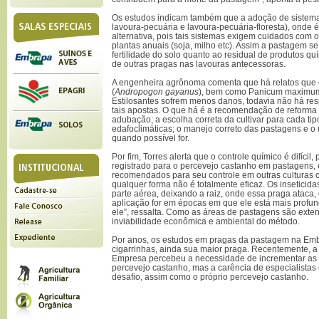
Os estudos indicam também que a adoção de sistema
lavoura-pecuária e lavoura-pecuária-floresta), onde 
alternativa, pois tais sistemas exigem cuidados com o
plantas anuais (soja, milho etc). Assim a pastagem se
fertilidade do solo quanto ao residual de produtos quí
de outras pragas nas lavouras antecessoras.
A engenheira agrônoma comenta que há relatos que
(
Andropogon gayanus
), bem como Panicum maximum 
Estilosantes sofrem menos danos, todavia não há re
tais apostas. O que há é a recomendação de reforma
adubação; a escolha correta da cultivar para cada ti
edafoclimáticas; o manejo correto das pastagens e o 
quando possível for.
Por fim, Torres alerta que o controle químico é difícil
registrado para o percevejo castanho em pastagens,
recomendados para seu controle em outras culturas c
qualquer forma não é totalmente eficaz. Os inseticida
parte aérea, deixando a raiz, onde essa praga ataca, 
aplicação for em épocas em que ele está mais profu
ele”, ressalta. Como as áreas de pastagens são exten
inviabilidade econômica e ambiental do método.
Por anos, os estudos em pragas da pastagem na Emb
cigarrinhas, ainda sua maior praga. Recentemente, a
Empresa percebeu a necessidade de incrementar as
percevejo castanho, mas a carência de especialista
desafio, assim como o próprio percevejo castanho.