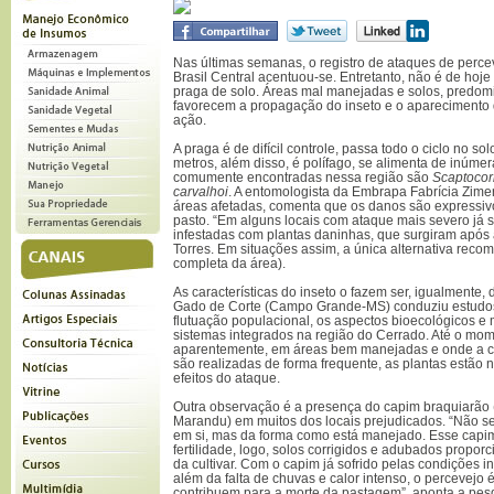
Nas últimas semanas, o registro de ataques de perc
Brasil Central acentuou-se. Entretanto, não é de hoj
praga de solo. Áreas mal manejadas e solos, predo
favorecem a propagação do inseto e o aparecimento
ação.
A praga é de difícil controle, passa todo o ciclo no s
metros, além disso, é polífago, se alimenta de inúmer
comumente encontradas nessa região são
Scaptocor
carvalhoi
. A entomologista da Embrapa Fabrícia Zimer
áreas afetadas, comenta que os danos são expressivo
pasto. “Em alguns locais com ataque mais severo já s
infestadas com plantas daninhas, que surgiram após 
Torres. Em situações assim, a única alternativa reco
completa da área).
As características do inseto o fazem ser, igualmente, d
Gado de Corte (Campo Grande-MS) conduziu estudos 
flutuação populacional, os aspectos bioecológicos e 
sistemas integrados na região do Cerrado. Até o mom
aparentemente, em áreas bem manejadas e onde a c
são realizadas de forma frequente, as plantas estão
efeitos do ataque.
Outra observação é a presença do capim braquiarão 
Marandu) em muitos dos locais prejudicados. “Não s
em si, mas da forma como está manejado. Esse capim
fertilidade, logo, solos corrigidos e adubados prop
da cultivar. Com o capim já sofrido pelas condições i
além da falta de chuvas e calor intenso, o percevejo
contribuem para a morte da pastagem”, aponta a pes