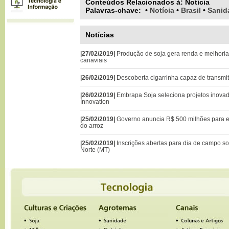
Conteúdos Relacionados à:
Notícia
Palavras-chave
:
•
Notícia
•
Brasil
•
Sanid
Notícias
|27/02/2019|
Produção de soja gera renda e melhoria
canaviais
|26/02/2019|
Descoberta cigarrinha capaz de transmi
|26/02/2019|
Embrapa Soja seleciona projetos inova
Innovation
|25/02/2019|
Governo anuncia R$ 500 milhões para 
do arroz
|25/02/2019|
Inscrições abertas para dia de campo s
Norte (MT)