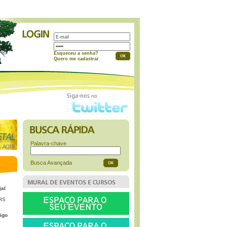
a
Esqueceu a senha?
Quero me cadastrar
Palavra-chave
Busca Avançada
jal
 RS
igo