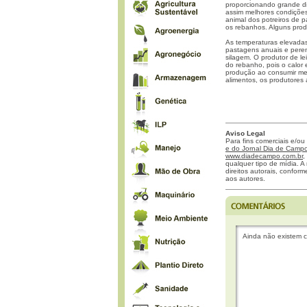
proporcionando grande di
assim melhores condições
animal dos potreiros de p
os rebanhos. Alguns prod
As temperaturas elevadas
pastagens anuais e peren
silagem. O produtor de l
do rebanho, pois o calor
produção ao consumir men
alimentos, os produtores 
Aviso Legal
Para fins comerciais e/ou
e do Jornal Dia de Campo 
www.diadecampo.com.br
,
qualquer tipo de mídia. A 
direitos autorais, confor
aos autores.
Ainda não existem c