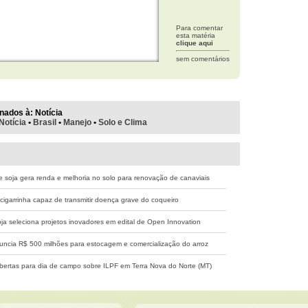
Para comentar
esta matéria
clique aqui
sem comentários
nados à:
Notícia
Notícia
•
Brasil
•
Manejo
•
Solo e Clima
 soja gera renda e melhoria no solo para renovação de canaviais
cigarrinha capaz de transmitir doença grave do coqueiro
a seleciona projetos inovadores em edital de Open Innovation
ncia R$ 500 milhões para estocagem e comercialização do arroz
abertas para dia de campo sobre ILPF em Terra Nova do Norte (MT)