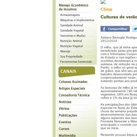
Clima
Culturas de verã
Adriane Bertoglio Rodrig
28/12/2018
O milho, que já vinha ap
beneficiado pelas precip
com o Informativo Conjunt
do Estado e nas regiões d
ocorridas devolveram a n
avistava, de redução na p
Pardo, o milho no geral 
de grãos, que têm seu po
trabalho desenvolvido pe
comprovadamente neste p
evitando perdas aos prod
As lavouras de milho já 
aproximadamente 740 mil
vegetativo, 18% em flor
colher e 1% da área já foi
As precipitações dos últi
especial no Norte do Est
chuva da semana prejudic
desenvolvimento das área
alguns replantes das lav
Fronteira Noroeste e Miss
antecipado o controle co
que se inicia.
Restando poucas áreas a