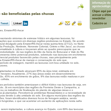
o são beneficiadas pelas chuvas
ues, Emater/RS-Ascar
resentando sintomas de estresse hídrico em algumas lavouras, foi
itações que ocorrem em diversas regiões produtoras no Estado. De acordo
ural divulgado pela Emater/RS-Ascar nesta quinta-feira (27/12), no Norte
a Produção, Nordeste, Noroeste Colonial, Celeiro e Alto Jacuí, as chuvas
ormalidade à cultura e trouxeram alívio ao quadro preocupante que se
rodutividade. Já nas regiões do Alto da Serra do Botucaraí e Vale do Rio
apresenta ótimo potencial produtivo, sobretudo nas lavouras em enchimento
tencial produtivo favorecido pelas chuvas, mas principalmente pelo
la Emater/RS-Ascar de manejo e conservação do solo que,
eríodo de estiagem, mantém as lavouras com boa umidade no solo,
utores.
implantadas no Estado alcançam 95% da área total, estimada em
 hectares. Atualmente, 27% das áreas estão em desenvolvimento
ação, 45% em enchimento de grãos, 9% das lavouras estão maduras e por
 colhida.
mos períodos também amenizaram o déficit hídrico nas lavouras de soja, em
ado. Já em municípios das regiões da Fronteira Oeste e Campanha, a
ou os trabalhos de finalização do plantio de algumas áreas e o
s já plantadas. Percebem-se problemas fitossanitários e a necessidade de
ouras devido à alta umidade do solo. Em alguns municípios das regiões da
ões, foram identificados diversos focos de ferrugem asiática, sendo
m fungicidas, o que vai acarretar um aumento de aplicações nesta safra
 serem implantadas, a cultura avança no Estado, com 89% das lavouras