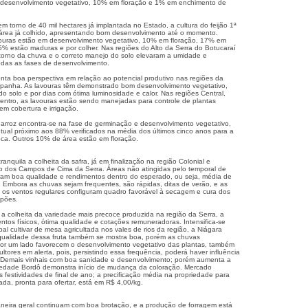
 desenvolvimento vegetativo, 10% em floração e 1% em enchimento de
 torno de 40 mil hectares já implantada no Estado, a cultura do feijão 1ª
área já colhido, apresentando bom desenvolvimento até o momento.
ouras estão em desenvolvimento vegetativo, 10% em floração, 17% em
% estão maduras e por colher. Nas regiões do Alto da Serra do Botucaraí
etorno da chuva e o correto manejo do solo elevaram a umidade e
todas as fases de desenvolvimento.
enta boa perspectiva em relação ao potencial produtivo nas regiões da
mpanha. As lavouras têm demonstrado bom desenvolvimento vegetativo,
o solo e por dias com ótima luminosidade e calor. Nas regiões Central,
Centro, as lavouras estão sendo manejadas para controle de plantas
 cobertura e irrigação.
 arroz encontra-se na fase de germinação e desenvolvimento vegetativo,
ual próximo aos 88% verificados na média dos últimos cinco anos para a
ca. Outros 10% de área estão em floração.
anquila a colheita da safra, já em finalização na região Colonial e
o dos Campos de Cima da Serra. Áreas não atingidas pelo temporal de
ram boa qualidade e rendimentos dentro do esperado, ou seja, média de
. Embora as chuvas sejam frequentes, são rápidas, ditas de verão, e as
e os ventos regulares configuram quadro favorável à secagem e cura dos
lpões.
ada a colheita da variedade mais precoce produzida na região da Serra, a
tos físicos, ótima qualidade e cotações remuneradoras. Intensifica-se
pal cultivar de mesa agricultada nos vales de rios da região, a Niágara
qualidade dessa fruta também se mostra boa, porém as chuvas
 por um lado favorecem o desenvolvimento vegetativo das plantas, também
ultores em alerta, pois, persistindo essa frequência, poderá haver influência
 Demais vinhais com boa sanidade e desenvolvimento; porém aumenta a
riedade Bordô demonstra início de mudança da coloração. Mercado
 festividades de final de ano; a precificação média na propriedade para
lada, pronta para ofertar, está em R$ 4,00/kg.
neira geral continuam com boa brotação, e a produção de forragem está