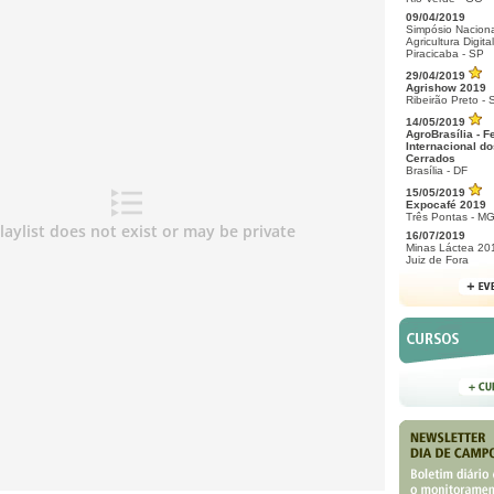
09/04/2019
Simpósio Naciona
Agricultura Digital
Piracicaba - SP
29/04/2019
Agrishow 2019
Ribeirão Preto - 
14/05/2019
AgroBrasília - F
Internacional do
Cerrados
Brasília - DF
15/05/2019
Expocafé 2019
Três Pontas - M
16/07/2019
Minas Láctea 20
Juiz de Fora