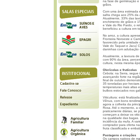
na fase de germinação e
grãos.
Com uma área estimada em
safra chega aos 25% da 
Atualmente, 33% das lav
enchimento de grãos e 15
e Vale do Rio Pardo, o r
beneficiou a cultura em 
No arroz, a cultura apres
Fronteira Noroeste e Ca
favorecido pela umidade d
Vale do Taquari e Jacuí 
daninhas com adubação em
Atualmente, a lavoura de
com 90% da área, percent
cultura, nesta mesma épo
Olerícolas e frutícolas
Cebola: na Serra, segue tr
avançando forte na regiã
final de outubro demonst
35 toneladas por hectare
temperaturas mais altas 
bulbos estocados nos ga
Viticultura: está finaliz
Vênus, com bons rendimen
agora a colheita da princi
Rosa. Até o momento, a 
praticamente diárias, se
começam a deixar os vitic
na qualidade das bagas.
incidência da mufa. A va
comprador para oferta nas
fruta classificada e emba
Pastagens e criações
Os campos nativos de ma