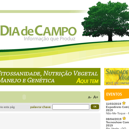
11/03/2019
Expodireto Cotri
2019
Não-Me-Toque -
08/04/2019
Tecnoshow Com
2019
Rio Verde - GO