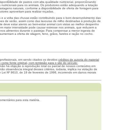
sponibilidade de pastos com alta qualidade nutricional, proporcionando
 nutricionais para os animais. Os produtores estão adequando a lotação
astagens naturais, conforme a disponibilidade de oferta de forragem para
utores aproveitam para realizar roçadas.
 e a volta das chuvas estão contribuindo para o bom desenvolvimento das
es de verão, assim como das lavouras de milho destinadas à produção de
eite deve estar atento ao bem-estar animal com vistas ao melhor despenho
 em maior intensidade pode causar estresse nos animais, que reduzem a
os alimentos durante o pastejar. Para compensar a menor ingesta de
aumentam a oferta de silagem, feno, grãos, farelos e ração no cocho.
 profissionais, em sendo citados os devidos
créditos de autoria do material
como fonte original, com remissão para o site do veículo:
 não há objeção à reprodução total ou parcial de nossos conteúdos em
não observância integral desses critérios, todavia, implica na violação de
me Lei Nº 9610, de 19 de fevereiro de 1998, incorrendo em danos morais
omentários para esta matéria.