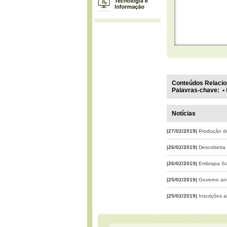
Conteúdos Relacio
Palavras-chave
:
•
Notícias
|27/02/2019|
Produção de
|26/02/2019|
Descoberta 
|26/02/2019|
Embrapa Soj
|25/02/2019|
Governo anu
|25/02/2019|
Inscrições 