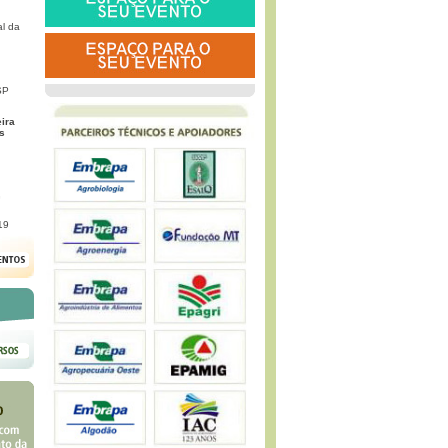
l da
SP
eira
s
G
19