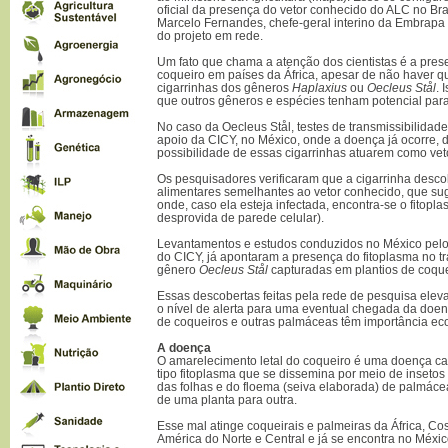
oficial da presença do vetor conhecido do ALC no Bra
Marcelo Fernandes, chefe-geral interino da Embrapa
do projeto em rede.
Um fato que chama a atenção dos cientistas é a pre
coqueiro em países da África, apesar de não haver qu
cigarrinhas dos gêneros
Haplaxius
ou
Oecleus Stål
. 
que outros gêneros e espécies tenham potencial para
No caso da Oecleus Stål, testes de transmissibilida
apoio da CICY, no México, onde a doença já ocorre, 
possibilidade de essas cigarrinhas atuarem como vet
Os pesquisadores verificaram que a cigarrinha desco
alimentares semelhantes ao vetor conhecido, que sug
onde, caso ela esteja infectada, encontra-se o fitopla
desprovida de parede celular).
Levantamentos e estudos conduzidos no México pelo
do CICY, já apontaram a presença do fitoplasma no tr
gênero
Oecleus Stål
capturadas em plantios de coque
Essas descobertas feitas pela rede de pesquisa ele
o nível de alerta para uma eventual chegada da doen
de coqueiros e outras palmáceas têm importância eco
A doença
O amarelecimento letal do coqueiro é uma doença c
tipo fitoplasma que se dissemina por meio de insetos
das folhas e do floema (seiva elaborada) de palmác
de uma planta para outra.
Esse mal atinge coqueirais e palmeiras da África, Cost
América do Norte e Central e já se encontra no Méxi