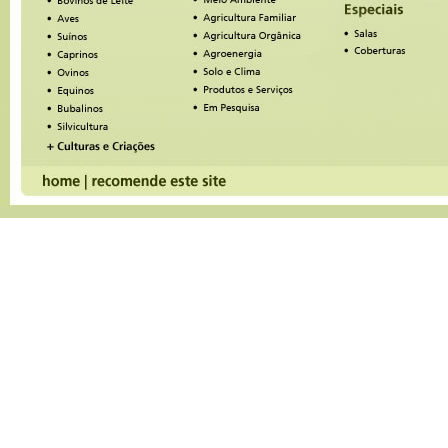
And once you_ve captured their phone number, with ou
Text With Lead feature, you can automatically start a tex
conversation_ and if they don_t take you up on your offer
you can follow up with text messages for new offers, conte
even just _how you doing?_ notes to build a relationship.
CLICK HERE https://blazeleadgeneration.com to discove
Web Visitors Into Leads can do for your business.
The difference between contacting someone within 5 min
versus a half-hour means you could be converting up to
more leads today!
Eric
PS: Studies show that 70% of a site_s visitors disappear
gone forever after just a moment. Don_t keep losing them
Web Visitors Into Leads offers a FREE 14 days trial _ and
includes International Long Distance Calling.
You have customers waiting to talk with you right now_ d
them waiting.
CLICK HERE https://blazeleadgeneration.com to try Talk
Visitor now.
If you'd like to unsubscribe click here
https://blazeleadgeneration.com/unsubscribe.aspx?
d=diadecampo.com.br
Eric
20/07/2024 - 19:34
Hi diadecampo.com.br Admin! Eric here with a quick thou
your website diadecampo.com.br...
I_m on the internet a lot and I look at a lot of business we
Like yours, many of them have great content.
But all too often, they come up short when it comes to e
and connecting with anyone who visits.