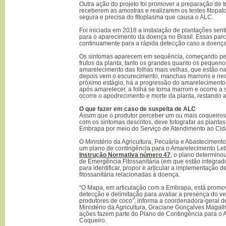
Outra ação do projeto foi promover a preparação de t
receberem as amostras e realizarem os testes fitopato
segura e precisa do fitoplasma que causa o ALC.
Foi iniciada em 2018 a instalação de plantações sen
para o aparecimento da doença no Brasil. Essas par
continuamente para a rápida detecção caso a doença
Os sintomas aparecem em sequência, começando pel
frutos da planta, tanto os grandes quanto os pequen
amarelecimento das folhas mais velhas, que estão na
depois vem o escurecimento, manchas marrons e necr
próximo estágio, há a progressão do amarelecimento 
após amarelecer, a folha se torna marrom e ocorre a 
ocorre o apodrecimento e morte da planta, restando 
O que fazer em caso de suspeita de ALC
Assim que o produtor perceber um ou mais coqueiros,
com os sintomas descritos, deve fotografar as planta
Embrapa por meio do Serviço de Atendimento ao Cid
O Ministério da Agricultura, Pecuária e Abastecimento 
um plano de contingência para o Amarelecimento Let
Instrução Normativa número 47
, o plano determino
de Emergência Fitossanitária (em que estão integra
para identificar, propor e articular a implementação d
fitossanitária relacionadas à doença.
“O Mapa, em articulação com a Embrapa, está prom
detecção e delimitação para avaliar a presença do v
produtores de coco”, informa a coordenadora-geral d
Ministério da Agricultura, Graciane Gonçalves Magal
ações fazem parte do Plano de Contingência para o 
Coqueiro.