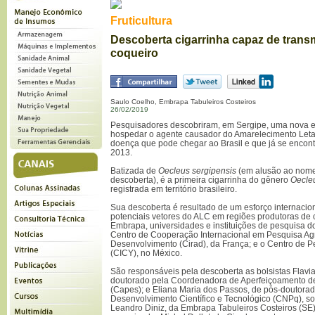
Fruticultura
Descoberta cigarrinha capaz de trans
coqueiro
Saulo Coelho, Embrapa Tabuleiros Costeiros
26/02/2019
Pesquisadores descobriram, em Sergipe, uma nova e
hospedar o agente causador do Amarelecimento Leta
doença que pode chegar ao Brasil e que já se encont
2013.
Batizada de
Oecleus sergipensis
(em alusão ao nome
descoberta), é a primeira cigarrinha do gênero
Oecle
registrada em território brasileiro.
Sua descoberta é resultado de um esforço internacion
potenciais vetores do ALC em regiões produtoras de
Embrapa, universidades e instituições de pesquisa do 
Centro de Cooperação Internacional em Pesquisa Ag
Desenvolvimento (Cirad), da França; e o Centro de Pe
(CICY), no México.
São responsáveis pela descoberta as bolsistas Flavi
doutorado pela Coordenadora de Aperfeiçoamento de
(Capes); e Eliana Maria dos Passos, de pós-doutora
Desenvolvimento Científico e Tecnológico (CNPq), s
Leandro Diniz, da Embrapa Tabuleiros Costeiros (SE