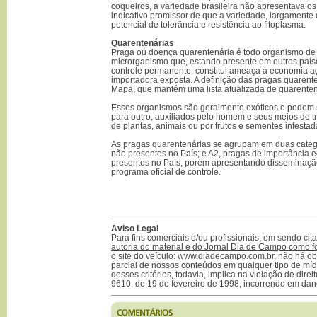
coqueiros, a variedade brasileira não apresentava os
indicativo promissor de que a variedade, largamente 
potencial de tolerância e resistência ao fitoplasma.
Quarentenárias
Praga ou doença quarentenária é todo organismo de 
microrganismo que, estando presente em outros paí
controle permanente, constitui ameaça à economia ag
importadora exposta. A definição das pragas quarent
Mapa, que mantém uma lista atualizada de quarenten
Esses organismos são geralmente exóticos e podem s
para outro, auxiliados pelo homem e seus meios de tr
de plantas, animais ou por frutos e sementes infestad
As pragas quarentenárias se agrupam em duas catego
não presentes no País; e A2, pragas de importância e
presentes no País, porém apresentando disseminação
programa oficial de controle.
Aviso Legal
Para fins comerciais e/ou profissionais, em sendo ci
autoria do material e do Jornal Dia de Campo como f
o site do veículo: www.diadecampo.com.br
, não há ob
parcial de nossos conteúdos em qualquer tipo de mídi
desses critérios, todavia, implica na violação de direi
9610, de 19 de fevereiro de 1998, incorrendo em dan