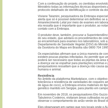
Com a continuação do projeto, os cientistas envolvi
Ministério todas as informações técnicas disponíveis
protocolo detalhado de identificação e controle da d
Viviane Talamini, pesquisadora da Embrapa especial
alerta que só é possível determinar em definitivo se a
Amarelecimento Letal por meio de exames em laborató
ela ressalta que é importante que o produtor, ao nota
contato com a Embrapa.
O produtor deve, também, procurar a Superintendênci
do seu estado, que adotará os procedimentos de cole
as encaminhará para exames nos laboratórios, sob a
Departamento de Sanidade Vegetal (DSV) do Ministéri
da Ouvidoria do Mapa em Brasília são 0800 704 1995 
Os especialistas afirmam que a única maneira de co
existem poucas plantas infectadas. Ao permitir que 
poderá ser necessário que todas as plantas da área s
a doença vai se espalhar para plantações vizinhas e p
pesquisadores ressaltam que a doença não causa q
humana e animal.
Resistência
No âmbito da plataforma Marketplace, com o objetivo d
tolerância e resistência de variedades de coqueiro 
de água de coco), a Embrapa enviou materiais do tip
genético mantido em Sergipe, para plantio em campo
Em novembro de 2018, os pesquisadores Elio Guzzo 
Tabuleiros Costeiros, visitaram áreas cultivadas no 
observar o comportamento do anão-verde do Brasil d
Eles observaram em campo que nos locais onde o AL