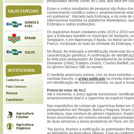
pesquisador Michel Dollet, do Cirad, que atua em co
Esses e outros resultados de pesquisa são frutos do
conhecimento científico sobre o amarelecimento leta
em palmeiras”, liderado pela Embrapa, e da rede de 
internacional mantida na plataforma Marketplace, q
Embrapa e outras instituições.
Os espécimes foram coletados entre 2015 e 2016 no
que a Embrapa mantém no município de Neópolis, no
Sergipano, e em Itaporanga d’Ajuda, no litoral sul d
Franco, localizado ao lado da Unidade da Embrapa, n
No Brasil, foi realizada a identificação molecular da
caracterização genética. A confirmação de identifica
foi feita pelo pesquisador do Departamento de Ento
Delaware (Udel), Estados Unidos, Charles Bartlett, c
no gênero Oecleus Stål no mundo.
O cientista americano assina, com as duas bolsistas
cientista francês, o
artigo publicado
na revista intern
em identificação de espécies animais, no qual a nova 
Potencial vetor do ALC
Até o momento, o único agente transmissor cientific
amarelecimento letal é a cigarrinha da espécie
Hapla
Nas expedições de coletas de cigarrinhas feitas em 
pesquisadores em Sergipe, Bahia e Alagoas, foram c
indivíduos, mas nenhum do gênero
Haplaxius
. Espéc
foram encontrados em número elevado (aproximadam
de duas semanas a áreas produtoras do Pará, em 20
“Na época, fizemos a notificação às autoridades fito
ao Ministério da Agricultura (Mapa). Esse se configur