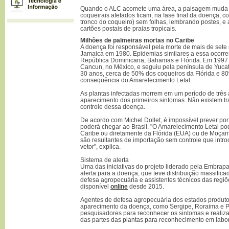
Quando o ALC acomete uma área, a paisagem muda 
coqueirais afetados ficam, na fase final da doença, 
tronco do coqueiro) sem folhas, lembrando postes, e
cartões postais de praias tropicais.
Milhões de palmeiras mortas no Caribe
A doença foi responsável pela morte de mais de sete
Jamaica em 1980. Epidemias similares a essa ocorr
República Dominicana, Bahamas e Flórida. Em 1997
Cancun, no México, e seguiu pela península de Yuca
30 anos, cerca de 50% dos coqueiros da Flórida e 
consequência do Amarelecimento Letal.
As plantas infectadas morrem em um período de três
aparecimento dos primeiros sintomas. Não existem tr
controle dessa doença.
De acordo com Michel Dollet, é impossível prever p
poderá chegar ao Brasil. "O Amarelecimento Letal po
Caribe ou diretamente da Flórida (EUA) ou de Moçamb
são resultantes de importação sem controle que intr
vetor", explica.
Sistema de alerta
Uma das iniciativas do projeto liderado pela Embrapa
alerta para a doença, que teve distribuição massifica
defesa agropecuária e assistentes técnicos das regiõ
disponível
online
desde 2015.
Agentes de defesa agropecuária dos estados produto
aparecimento da doença, como Sergipe, Roraima e Pa
pesquisadores para reconhecer os sintomas e realiz
das partes das plantas para reconhecimento em labor