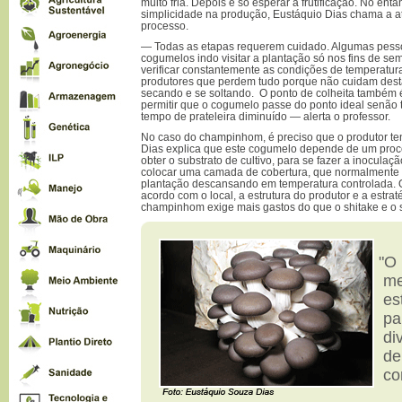
muito fria. Depois é só esperar a frutificação. No ent
simplicidade na produção, Eustáquio Dias chama a a
processo.
— Todas as etapas requerem cuidado. Algumas pess
cogumelos indo visitar a plantação só nos fins de se
verificar constantemente as condições de temperatur
produtores que perdem tudo porque não cuidam dest
secando e se soltando. O ponto de colheita também 
permitir que o cogumelo passe do ponto ideal senão 
tempo de prateleira diminuído — alerta o professor.
No caso do champinhom, é preciso que o produtor ten
Dias explica que este cogumelo depende de um pro
obter o substrato de cultivo, para se fazer a inocula
colocar uma camada de cobertura, que normalmente é 
plantação descansando em temperatura controlada. O
acordo com o local, a estrutura do produtor e a estra
champinhom exige mais gastos do que o shitake e o 
"O
me
es
pa
di
de
co