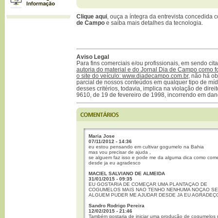
Clique aqui
, ouça a íntegra da entrevista concedida
de Campo
e saiba mais detalhes da tecnologia.
Aviso Legal
Para fins comerciais e/ou profissionais, em sendo ci
autoria do material e do Jornal Dia de Campo como f
o site do veículo: www.diadecampo.com.br
, não há ob
parcial de nossos conteúdos em qualquer tipo de mídi
desses critérios, todavia, implica na violação de direi
9610, de 19 de fevereiro de 1998, incorrendo em dan
Maria Jose
07/11/2012 - 14:36
eu estou pensando em cultivar gogumelo na Bahia
mas vou precisar de ajuda ,
se alguem faz isso e pode me da alguma dica como com
desde ja eu agradesco
MACIEL SALVIANO DE ALMEIDA
31/01/2015 - 09:35
EU GOSTARIA DE COMEÇAR UMA PLANTAÇAO DE
COGUMELOS MAIS NAO TENHO NENHUMA NOÇAO SE
ALGUEM PUDER ME AJUDAR DESDE JA EU AGRADEÇ
Sandro Rodrigo Pereira
12/02/2015 - 21:46
Também gostaria de iniciar uma produção de cogumelos 