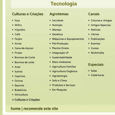
aproximadamente 50 metro quadrados, procurando na int
vimos um pouco sobre a cultura fungica e gostaríamos d
informações, pois temos interesse em cultivar cogumelos.
O que preciso fazer? Quais os primeiros Paços?
Grato Kaoê Cancela.
kaoecancela@gmail.com
Caroline Rocha
09/10/2017 - 12:12
Olá gostaria de começar o cultivo de cogumelos moro na 
sul do Paraná e queria muito informações de como devo i
essa cultura.
André Portela Gaudencio
23/02/2018 - 16:08
Olá, sou de Curitiba e temos um Galpão em Pinhais de e
230m2. quero cultivar cogumelo neste galpão. é posível?
apgaudencio@gmail.com
Deuzenir Gregorio de Souza
25/06/2018 - 18:49
Olá
Eu Deuzenir Gregorio de Souza , trabalhei 15 anos com 
Produção de Cogumelos , tivemos inclusive algumas part
no Programa Tv cultura , criamos livros e quadros sobre
, temos especialidade na cultivação em geral.
aos interessados a começar a cultivar cogumelos estou a
disposição a ajuda-los .
para mais informações entre em contato : 11938012411 
Ansioso .
Liani Utz
30/10/2018 - 18:08
Sou do Rio Grande do Sul, tenho interesse em receber
informacoes sobre como iniciar a criação de cogumelos....
inicial. Se alguem puder ajudar.... Obrigada.
Will
18/12/2018 - 17:38