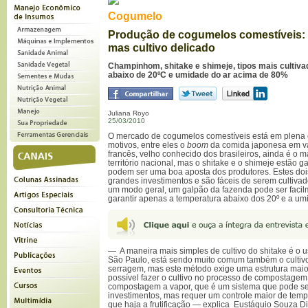
Cogumelo
Produção de cogumelos comestíveis: 
mas cultivo delicado
Champinhom, shitake e shimeje, tipos mais cultiv
abaixo de 20ºC e umidade do ar acima de 80%
Juliana Royo
25/03/2010
O mercado de cogumelos comestíveis está em plena 
motivos, entre eles o
boom
da comida japonesa em v
francês, velho conhecido dos brasileiros, ainda é o
território nacional, mas o shitake e o shimeje estão
podem ser uma boa aposta dos produtores. Estes do
grandes investimentos e são fáceis de serem cultiva
um modo geral, um galpão da fazenda pode ser faci
garantir apenas a temperatura abaixo dos 20º e a u
— A maneira mais simples de cultivo do shitake é o u
São Paulo, está sendo muito comum também o cultivo
serragem, mas este método exige uma estrutura maior
possível fazer o cultivo no processo de compostage
compostagem a vapor, que é um sistema que pode s
investimentos, mas requer um controle maior de temp
que haja a frutificação — explica Eustáquio Souza D