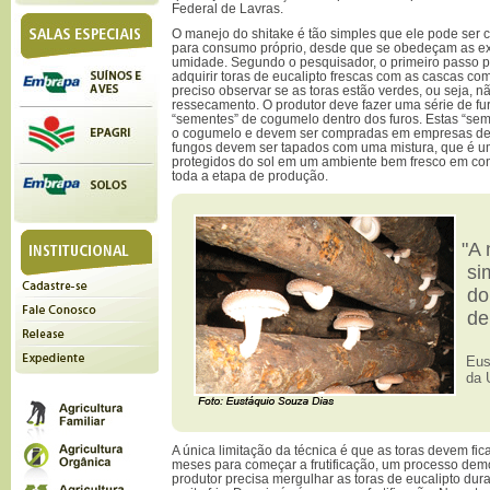
Federal de Lavras.
O manejo do shitake é tão simples que ele pode ser 
para consumo próprio, desde que se obedeçam as ex
umidade. Segundo o pesquisador, o primeiro passo pa
adquirir toras de eucalipto frescas com as cascas com
preciso observar se as toras estão verdes, ou seja, n
ressecamento. O produtor deve fazer uma série de fur
“sementes” de cogumelo dentro dos furos. Estas “sem
o cogumelo e devem ser compradas em empresas de 
fungos devem ser tapados com uma mistura, que é um
protegidos do sol em um ambiente bem fresco em con
toda a etapa de produção.
"A 
sim
do 
de 
Eust
da 
A única limitação da técnica é que as toras devem fi
meses para começar a frutificação, um processo dem
produtor precisa mergulhar as toras de eucalipto du