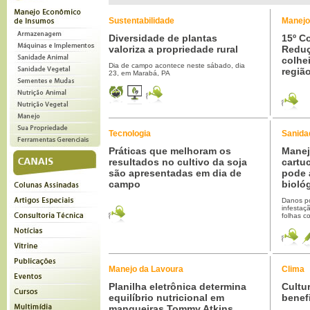
Sustentabilidade
Manejo
Diversidade de plantas
15º C
valoriza a propriedade rural
Reduç
colhe
Dia de campo acontece neste sábado, dia
regiã
23, em Marabá, PA
Tecnologia
Sanida
Práticas que melhoram os
Manej
resultados no cultivo da soja
cartu
são apresentadas em dia de
pode 
campo
bioló
Danos p
infestaç
folhas c
Manejo da Lavoura
Clima
Planilha eletrônica determina
Cultu
equilíbrio nutricional em
benef
mangueiras Tommy Atkins