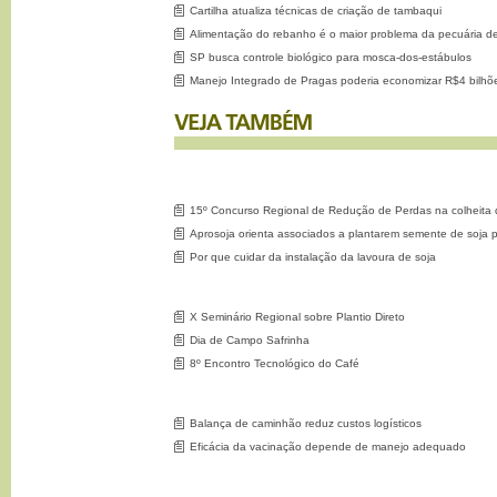
Cartilha atualiza técnicas de criação de tambaqui
Alimentação do rebanho é o maior problema da pecuária de 
SP busca controle biológico para mosca-dos-estábulos
Manejo Integrado de Pragas poderia economizar R$4 bilhõ
15º Concurso Regional de Redução de Perdas na colheita 
Aprosoja orienta associados a plantarem semente de soja p
Por que cuidar da instalação da lavoura de soja
X Seminário Regional sobre Plantio Direto
Dia de Campo Safrinha
8º Encontro Tecnológico do Café
Balança de caminhão reduz custos logísticos
Eficácia da vacinação depende de manejo adequado