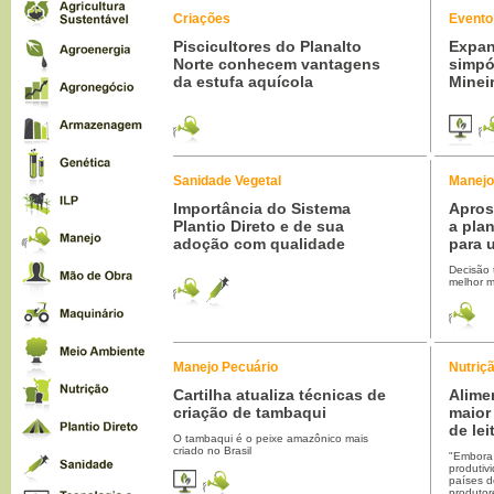
Criações
Evento
Piscicultores do Planalto
Expan
Norte conhecem vantagens
simpó
da estufa aquícola
Minei
Sanidade Vegetal
Manejo
Importância do Sistema
Apros
Plantio Direto e de sua
a pla
adoção com qualidade
para 
Decisão 
melhor m
Manejo Pecuário
Nutriç
Cartilha atualiza técnicas de
Alime
criação de tambaqui
maior
de lei
O tambaqui é o peixe amazônico mais
criado no Brasil
"Embora 
produtiv
países d
produtor