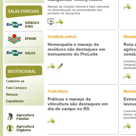
Manejo da nutrição mineral é fator relevante
na determinação da produtividade dos
pomares de mangueira
Sanidade animal
Manejo
Homeopatia e manejo de
Rota 
resíduos são destaques em
agricu
treinamento do ProLeite
semiá
Iniciati
Integraçã
atividad
Fruticultura
Manejo
Práticas e manejo da
Estre
viticultura são destaques em
lavou
dia de campo no RS
Lavouras
danos, 
produtiv