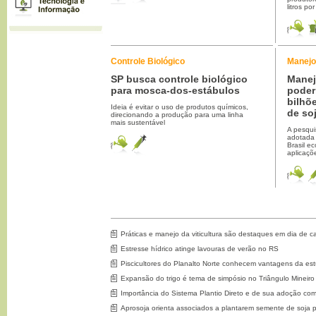
litros por
Controle Biológico
Manejo
SP busca controle biológico
Manej
para mosca-dos-estábulos
poder
bilhõ
Ideia é evitar o uso de produtos químicos,
de so
direcionando a produção para uma linha
mais sustentável
A pesqui
adotada 
Brasil e
aplicaçõ
Práticas e manejo da viticultura são destaques em dia de
Estresse hídrico atinge lavouras de verão no RS
Piscicultores do Planalto Norte conhecem vantagens da est
Expansão do trigo é tema de simpósio no Triângulo Mineiro
Importância do Sistema Plantio Direto e de sua adoção co
Aprosoja orienta associados a plantarem semente de soja p