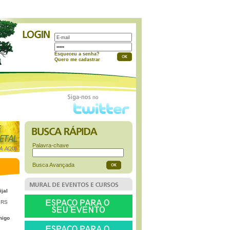
a
Esqueceu a senha?
Quero me cadastrar
Palavra-chave
Busca Avançada
ijal
 RS
migo