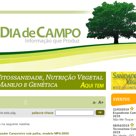
11/03/2019
Expodireto Cotr
2019
Não-Me-Toque -
 na seguinte matéria:
08/04/2019
Tecnoshow Co
2019
rizador Canavieiro sob palha, modelo MP4-3000
Rio Verde - GO