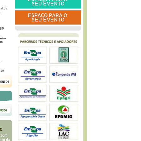
al da
l
 SP
eira
os
G
019