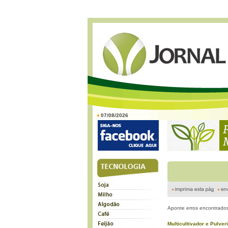
07/08/2026
Aponte erros encontrados
MulticuItivador e Pulve