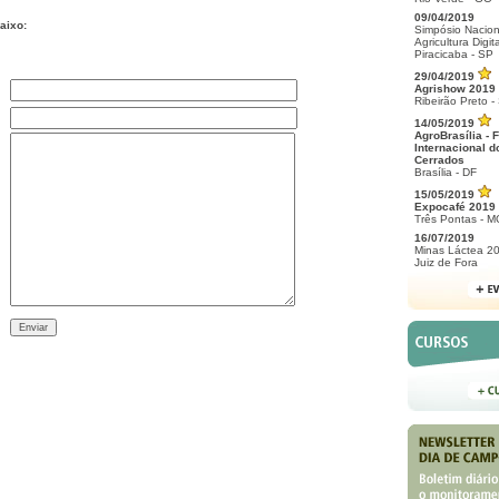
09/04/2019
aixo:
Simpósio Nacion
Agricultura Digita
Piracicaba - SP
29/04/2019
Agrishow 2019
Ribeirão Preto -
14/05/2019
AgroBrasília - F
Internacional d
Cerrados
Brasília - DF
15/05/2019
Expocafé 2019
Três Pontas - M
16/07/2019
Minas Láctea 2
Juiz de Fora