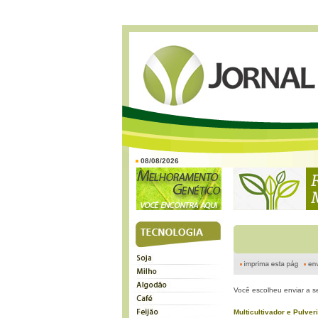
08/08/2026
Você escolheu enviar a s
MulticuItivador e Pulve