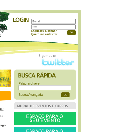
a
Esqueceu a senha?
Quero me cadastrar
Palavra-chave
Busca Avançada
ijal
 RS
migo