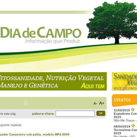
11/03/2019
Expodireto Cotr
2019
Não-Me-Toque -
eguinte matéria:
08/04/2019
Tecnoshow Co
2019
rizador Canavieiro sob palha, modelo MP4-3000
Rio Verde - GO