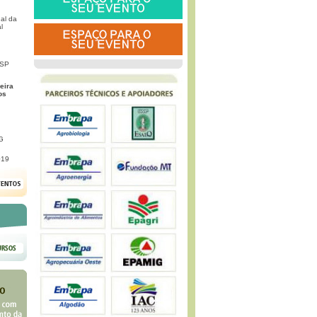
al da
l
 SP
eira
os
G
019