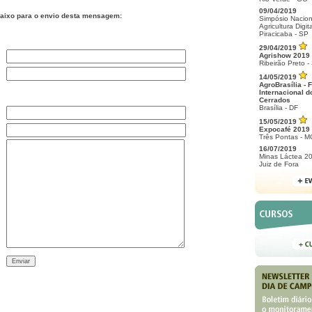
09/04/2019
aixo para o envio desta mensagem:
Simpósio Nacion
Agricultura Digita
Piracicaba - SP
29/04/2019
Agrishow 2019
Ribeirão Preto -
14/05/2019
AgroBrasília - F
Internacional d
Cerrados
Brasília - DF
15/05/2019
Expocafé 2019
Três Pontas - M
16/07/2019
Minas Láctea 2
Juiz de Fora