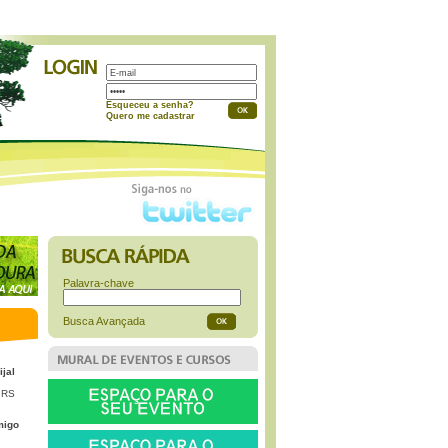
a
Esqueceu a senha?
Quero me cadastrar
Palavra-chave
Busca Avançada
ijal
 RS
migo