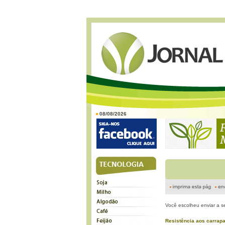
08/08/2026
Você escolheu enviar a s
Resistência aos carrapa