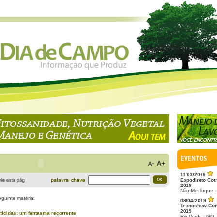
11/03/2019
Expodireto Cotr
2019
Não-Me-Toque -
eguinte matéria:
08/04/2019
Tecnoshow Co
2019
ticidas: um fantasma recorrente
Rio Verde - GO