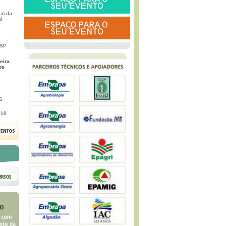
al da
l
 SP
eira
os
G
019