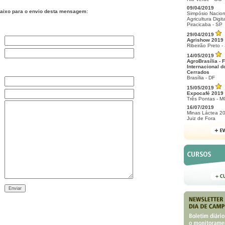
09/04/2019
aixo para o envio desta mensagem:
Simpósio Nacion
Agricultura Digita
Piracicaba - SP
29/04/2019
Agrishow 2019
Ribeirão Preto -
14/05/2019
AgroBrasília - F
Internacional d
Cerrados
Brasília - DF
15/05/2019
Expocafé 2019
Três Pontas - M
16/07/2019
Minas Láctea 2
Juiz de Fora