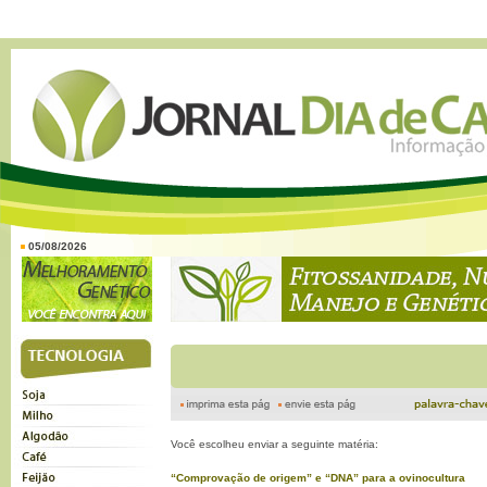
05/08/2026
Você escolheu enviar a seguinte matéria:
“Comprovação de origem” e “DNA” para a ovinocultura